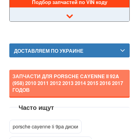
Boxster I (986)
Подбор запчастей по VIN коду
Boxster II (987)
Boxster III (981)
Boxster IV 718 (982)
ДОСТАВЛЯЕМ ПО УКРАИНЕ
Cayenne I 9PA (955)
Cayenne II 92A (958)
ЗАПЧАСТИ ДЛЯ PORSCHE CAYENNE II 92A
Cayenne III (PO536)
(958)
2010 2011 2012 2013 2014 2015 2016 2017
ГОДОВ
Cayman I (987)
Cayman II (981)
Часто ищут
Прикрепить файл
attach_file
718 Cayman (982)
porsche cayenne iі 9pa диски
Macan