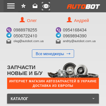
menu
star
drafts
0
0
Олег
Андрей
0988978255
0954168434
0506722410
0969894390
oleg@autobot.com.ua
andriy@autobot.com.ua
drafts
drafts
Все менеджеры
ЗАПЧАСТИ
НОВЫЕ И Б/У
ИНТЕРНЕТ МАГАЗИН АВТОЗАПЧАСТЕЙ В УКРАИНЕ
ДОСТАВКА ИЗ ЕВРОПЫ
КАТАЛОГ
keyboard_arrow_down