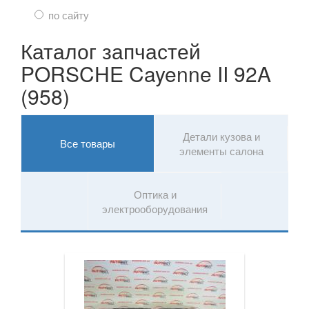
TOYOTA
keyboard_arrow_down
по сайту
VOLKSWAGEN
keyboard_arrow_down
Каталог запчастей
PORSCHE Cayenne II 92A
VOLVO
keyboard_arrow_down
(958)
В наличии!
keyboard_arrow_down
Детали кузова и
Все товары
элементы салона
Оптика и
электрооборудования