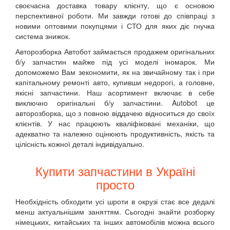
своєчасна доставка товару клієнту, що є основою
перспективної роботи. Ми завжди готові до співпраці з
новими оптовими покупцями і СТО для яких діє гнучка
система знижок.
Авторозборка Автобот займається продажем оригінальних
б/у запчастин майже під усі моделі іномарок. Ми
допоможемо Вам зекономити, як на звичайному так і при
капітальному ремонті авто, купивши недорогі, а головне,
якісні запчастини. Наш асортимент включає в себе
виключно оригінальні б/у запчастини. Autobot це
авторозборка, що з повною віддачею відноситься до своїх
клієнтів. У нас працюють кваліфіковані механіки, що
адекватно та належно оцінюють продуктивність, якість та
цілісність кожної деталі індивідуально.
Купити запчастини в Україні
просто
Необхідність обходити усі шроти в окрузі стає все дедалі
менш актуальнішим заняттям. Сьогодні знайти розборку
німецьких, китайських та інших автомобілів можна всього