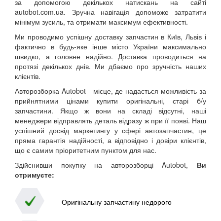
за допомогою декількох натискань на сайті
autobot.com.ua. Зручна навігація допоможе затратити
мінімум зусиль, та отримати максимум ефективності.
Ми проводимо успішну доставку запчастин в Київ, Львів і
фактично в будь-яке інше місто України максимально
швидко, а головне надійно. Доставка проводиться на
протязі декількох днів. Ми дбаємо про зручність наших
клієнтів.
Авторозборка Autobot - місце, де надається можливість за
прийнятними цінами купити оригінальні, старі б/у
запчастини. Якщо ж вони на складі відсутні, наші
менеджери відправлять деталь відразу ж при її появі. Наш
успішний досвід маркетингу у сфері автозапчастин, це
пряма гарантія надійності, а відповідно і довіри клієнтів,
що є самим пріоритетним пунктом для нас.
Здійснивши покупку на авторозборці Autobot,
Ви
отримуєте:
Оригінальну запчастину недорого