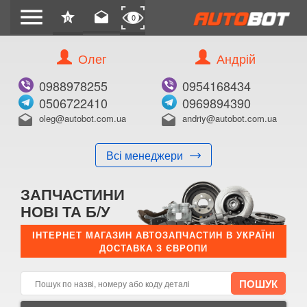
menu
star
drafts
0
0
Олег
Андрій
0988978255
0954168434
0506722410
0969894390
oleg@autobot.com.ua
andriy@autobot.com.ua
drafts
drafts
Всі менеджери
ЗАПЧАСТИНИ
НОВІ ТА Б/У
ІНТЕРНЕТ МАГАЗИН АВТОЗАПЧАСТИН В УКРАЇНІ
ДОСТАВКА З ЄВРОПИ