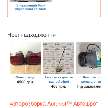
SUZUKI
keyboard_arrow_down
Електронний блок
управління світлом
TESLA
keyboard_arrow_down
TOYOTA
keyboard_arrow_down
Нові надходження
VOLKSWAGEN
keyboard_arrow_down
VOLVO
keyboard_arrow_down
В наявності!
keyboard_arrow_down
Фонарі задні
Тяга замка дверки
Компресор
4500 грн.
задньої лівої
кондиціонеру
463 грн.
Під замовлення
Авторозборка Autobot™ Автошрот