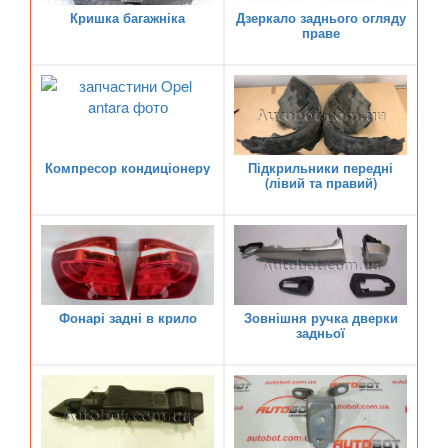
Кришка багажніка
Дзеркало заднього огляду
KIA
keyboard_arrow_down
праве
LANCIA
keyboard_arrow_down
LAND ROVER
keyboard_arrow_down
LEXUS
keyboard_arrow_down
Компресор кондиціонеру
Підкрильники передні
(лівий та правий)
MG
keyboard_arrow_down
MASERATI
keyboard_arrow_down
MAZDA
keyboard_arrow_down
MERCEDES-BENZ
Фонарі задні в крило
Зовнішня ручка дверки
keyboard_arrow_down
задньої
MINI
keyboard_arrow_down
MITSUBISHI
keyboard_arrow_down
NISSAN
keyboard_arrow_down