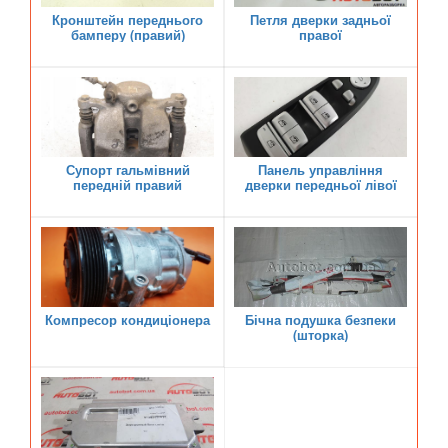
Кронштейн переднього
Петля дверки задньої
бамперу (правий)
правої
OPEL
keyboard_arrow_down
PEUGEOT
keyboard_arrow_down
PORSCHE
keyboard_arrow_down
RENAULT
keyboard_arrow_down
Супорт гальмівний
Панель управління
передній правий
дверки передньої лівої
ROVER
keyboard_arrow_down
SAAB
keyboard_arrow_down
SEAT
keyboard_arrow_down
Компресор кондиціонера
Бічна подушка безпеки
SKODA
(шторка)
keyboard_arrow_down
SMART
keyboard_arrow_down
SUBARU
keyboard_arrow_down