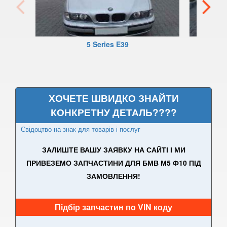
3 Series F30, F31, F36
3 Series F34
5 Series E39
M3 F80
3 Series G20/G21
4 Series F32
ХОЧЕТЕ ШВИДКО ЗНАЙТИ
КОНКРЕТНУ ДЕТАЛЬ????
4 Series F33
Свідоцтво на знак для товарів і послуг
4 Series F36
ЗАЛИШТЕ ВАШУ ЗАЯВКУ НА САЙТІ І МИ
M4 F82/F83
ПРИВЕЗЕМО ЗАПЧАСТИНИ ДЛЯ БМВ М5 Ф10 ПІД
ЗАМОВЛЕННЯ!
5 Series E39
M5 E39
Підбір запчастин по VIN коду
5 Series E60