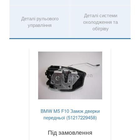
7 Series G11/G12
Деталі системи
Деталі рульового
охолодження та
8 Series G14/G15/G16
управління
обігріву
i3 l01
i8 l12/l15
X1 I E84
X1 II F48
X2 F39
X3 I E83
BMW M5 F10 Замок дверки
X3 II F25
передньої (51217229458)
X3 III G01
Під замовлення
X3M III F97