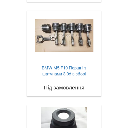
X4 I F26
X4M I F26
X4 II G02
X4M II F98
X5 I E53
BMW M5 F10 Поршні з
X5 II E70
шатунами 3.0d в зборі
X5M II E70
Під замовлення
X5 III F15
X5M III F85
X5 IV G05
X6 I E71