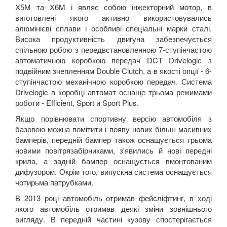
X5M та X6M і являє собою інжекторний мотор, в
виготовлені якого активно використовувались
алюмінієві сплави і особливі спеціальні марки сталі.
Висока продуктивність двигуна забезпечується
спільною робою з передвстановленною 7-ступінчастою
автоматичною коробкою передач DCT Drivelogic з
подвійним зчепленням Double Clutch, а в якості опції - 6-
ступінчастою механічною коробкою передач. Система
Drivelogic в коробці автомат оснаще трьома режимами
роботи - Efficient, Sport и Sport Plus.
Якщо порівнювати спортивну версію автомобіля з
базовою можна помітити і появу нових більш масивних
бамперів, передній бампер також оснащується трьома
новими повітрязабірниками, з'явились й нові передні
крила, а задній бампер оснащується вмонтованим
дифузором. Окрім того, випускна система оснащується
чотирьма патрубками.
В 2013 році автомобіль отримав фейсліфтинг, в ході
якого автомобіль отримав деякі зміни зовнішнього
вигляду. В передній частині кузову спостерігається