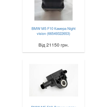
X6M I E71
X6 II F16
X6M II F86
BMW M5 F10 Камера Night
vision (66549322653)
X6 III G06
Від 21150 грн.
X7 G07
XM (G09)
Z3 E36
Z3M E36
Z4 E85/E86
Z4M E85/E86
Z4 E89