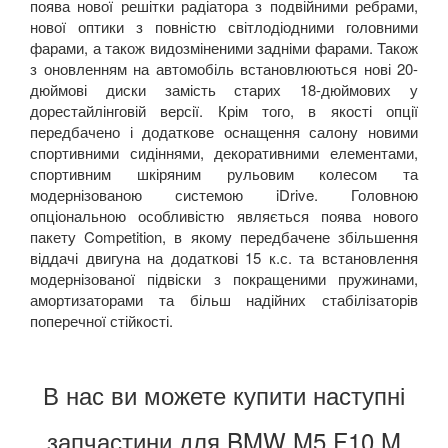
поява нової решітки радіатора з подвійними ребрами,
нової оптики з повністю світлодіодними головними
фарами, а також видозміненими задніми фарами. Також
з оновленням на автомобіль встановлюються нові 20-
дюймові диски замість старих 18-дюймових у
дорестайлінговій версії. Крім того, в якості опції
передбачено і додаткове оснащення салону новими
спортивними сидіннями, декоративними елементами,
спортивним шкіряним рульовим колесом та
модернізованою системою iDrive. Головною
опціональною особливістю являється поява нового
пакету Competition, в якому передбачене збільшення
віддачі двигуна на додаткові 15 к.с. та встановлення
модернізованої підвіски з покращеними пружинами,
амортизаторами та більш надійних стабілізаторів
поперечної стійкості.
В нас ви можете купити наступні
запчастини для BMW M5 F10 M