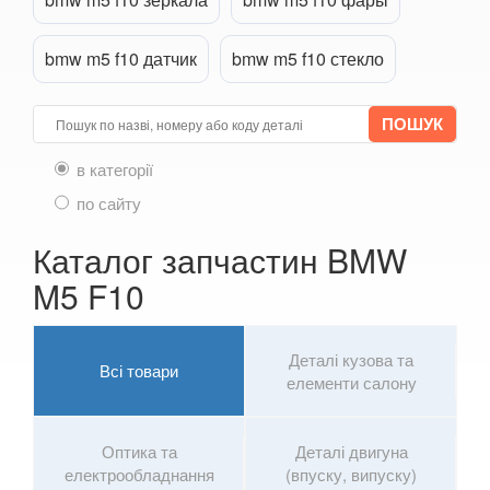
6 Series E63
bmw m5 f10 датчик
bmw m5 f10 стекло
6 Series E64
M6 E63/E64
6 Series F12
в категорії
по сайту
6 Series F13
Каталог запчастин BMW
6 Series F06
M5 F10
M6 F12/F13/F06
6 Series G32
Деталі кузова та
Всі товари
елементи салону
7 Series E38
7 Series F01/F02
Оптика та
Деталі двигуна
електрообладнання
(впуску, випуску)
7 Series E65/E66/E67/E68