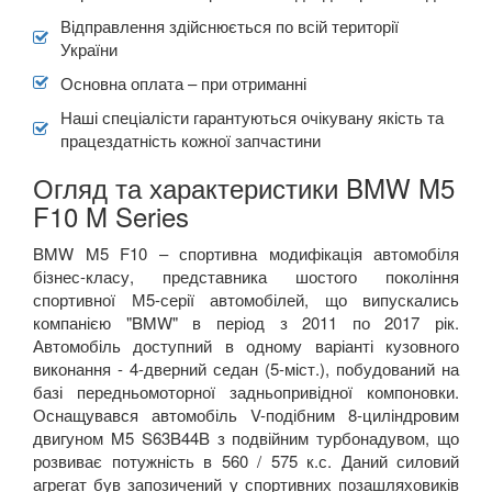
Відправлення здійснюється по всій території
України
Основна оплата – при отриманні
Наші спеціалісти гарантуються очікувану якість та
працездатність кожної запчастини
Огляд та характеристики BMW M5
F10 M Series
BMW M5 F10 – спортивна модифікація автомобіля
бізнес-класу, представника шостого покоління
спортивної М5-серії автомобілей, що випускались
компанією "BMW" в період з 2011 по 2017 рік.
Автомобіль доступний в одному варіанті кузовного
виконання - 4-дверний седан (5-міст.), побудований на
базі передньомоторної задньопривідної компоновки.
Оснащувався автомобіль V-подібним 8-циліндровим
двигуном M5 S63B44B з подвійним турбонадувом, що
розвиває потужність в 560 / 575 к.с. Даний силовий
агрегат був запозичений у спортивних позашляховиків