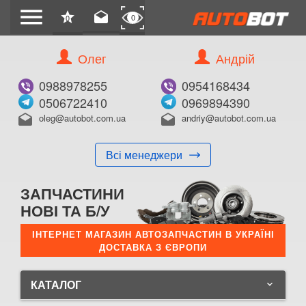
menu
star
drafts
0
0
Олег
Андрій
0988978255
0954168434
0506722410
0969894390
oleg@autobot.com.ua
andriy@autobot.com.ua
drafts
drafts
Всі менеджери
ЗАПЧАСТИНИ
НОВІ ТА Б/У
ІНТЕРНЕТ МАГАЗИН АВТОЗАПЧАСТИН В УКРАЇНІ
ДОСТАВКА З ЄВРОПИ
КАТАЛОГ
keyboard_arrow_down