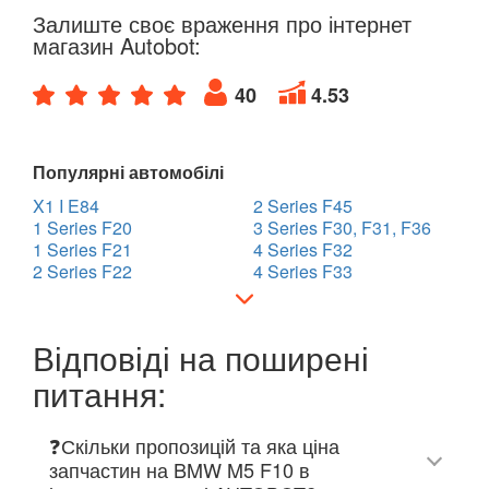
Залиште своє враження про інтернет
магазин Autobot:
40
4.53
Популярні автомобілі
X1 I E84
2 Series F45
1 Series F20
3 Series F30, F31, F36
1 Series F21
4 Series F32
2 Series F22
4 Series F33
Відповіді на поширені
питання:
❓Скільки пропозицій та яка ціна
запчастин на BMW M5 F10 в