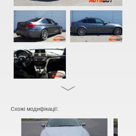
2 Series F22
2 Series F23
2 Series F45
2 Series F46
M2 F87
2 Series F44 Gran Coupe
M2 F44 Gran Coupe
3 Series E46
M3 E46
Схожі модифікації:
3 Series E90, E91, E92, E93
M3 E90/E92/E93