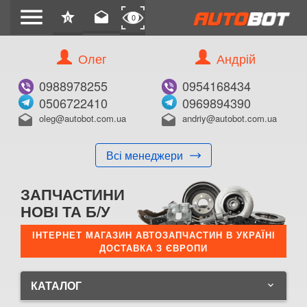
menu
star
drafts
0
0
Олег
Андрій
0988978255
0954168434
0506722410
0969894390
oleg@autobot.com.ua
andriy@autobot.com.ua
drafts
drafts
Всі менеджери
ЗАПЧАСТИНИ
НОВІ ТА Б/У
ІНТЕРНЕТ МАГАЗИН АВТОЗАПЧАСТИН В УКРАЇНІ
ДОСТАВКА З ЄВРОПИ
КАТАЛОГ
keyboard_arrow_down