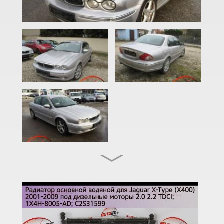
F-Type (X152)
I-Pace
S-Type (X202, X204, X206)
XE (X760)
XF I (X250)
XF II (X260)
XFR
XFR-S
XJ III (X350)
XJ III (X358)
XJ IV (X351)