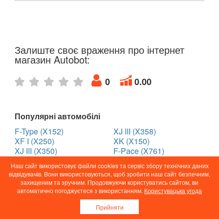
Залиште своє враження про інтернет
магазин Autobot:
0
0.00
Популярні автомобілі
F-Type (X152)
XJ III (X358)
XF I (X250)
XK (X150)
XJ III (X350)
F-Pace (X761)
XJ IV (X351)
XE (X760)
Наш сайт використовує файли cookies та сервіс збору технічних даних
відвідувачів. Вони використовуються, щоб зробити наш сайт безпечним,
захищеним та зручним. Продовжуючи користуватись сайтом, ви
автоматично погоджуєтеся з використанням.
Користувацька угода
Відповіді на поширені
Прийняти
питання: