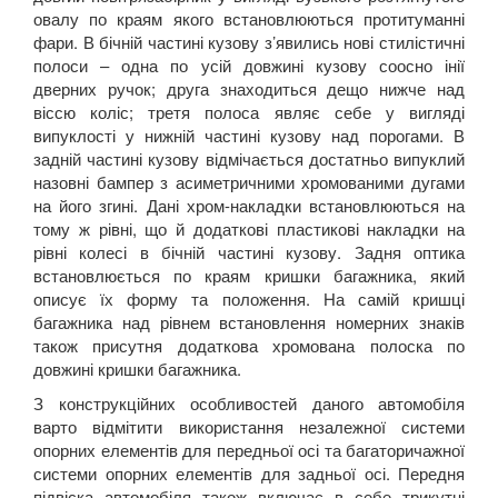
овалу по краям якого встановлюються протитуманні
фари. В бічній частині кузову з’явились нові стилістичні
полоси – одна по усій довжині кузову соосно інії
дверних ручок; друга знаходиться дещо нижче над
віссю коліс; третя полоса являє себе у вигляді
випуклості у нижній частині кузову над порогами. В
задній частині кузову відмічається достатньо випуклий
назовні бампер з асиметричними хромованими дугами
на його згині. Дані хром-накладки встановлюються на
тому ж рівні, що й додаткові пластикові накладки на
рівні колесі в бічній частині кузову. Задня оптика
встановлюється по краям кришки багажника, який
описує їх форму та положення. На самій кришці
багажника над рівнем встановлення номерних знаків
також присутня додаткова хромована полоска по
довжині кришки багажника.
З конструкційних особливостей даного автомобіля
варто відмітити використання незалежної системи
опорних елементів для передньої осі та багаторичажної
системи опорних елементів для задньої осі. Передня
підвіска автомобіля також включає в себе трикутні