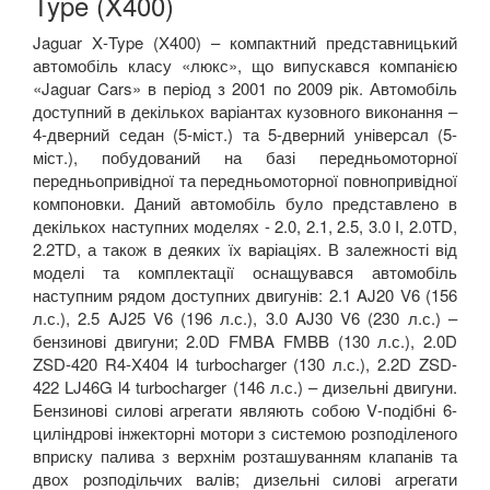
Type (X400)
Jaguar
X
-
Type
(
X
400) –
компактний представницький
автомобіль класу «люкс», що випускався компанією
«
Jaguar
Cars
» в
період з 2001 по 2009 рік. Автомобіль
доступний в декількох варіантах кузовного виконання –
4-дверний седан (5-міст.) та 5-дверний універсал (5-
міст.), побудований на базі передньомоторної
передньопривідної та передньомоторної повнопривідної
компоновки. Даний автомобіль було представлено в
декількох наступних моделях -
2.0, 2.1, 2.5, 3.0
I
, 2.0
TD
,
2.2
TD
,
а також в деяких їх варіаціях. В залежності від
моделі та комплектації оснащувався автомобіль
наступним рядом доступних двигунів: 2.1
AJ
20
V
6 (156
л.с.), 2.5
AJ
25
V
6 (196 л.с.), 3.0
AJ
30
V
6 (230 л.с.) –
бензинові двигуни; 2.0
D FMBA FMBB
(130 л.с.), 2.0
D
ZSD
-420
R
4-
X
404
l
4
turbocharger
(130 л.с.), 2.2
D
ZSD
-
422
LJ
46
G
l
4
turbocharger
(146 л.с.) – дизельні двигуни.
Бензинові силові агрегати являють собою
V
-подібні 6-
циліндрові інжекторні мотори з системою розподіленого
вприску палива з верхнім розташуванням клапанів та
двох розподільчих валів; дизельні силові агрегати