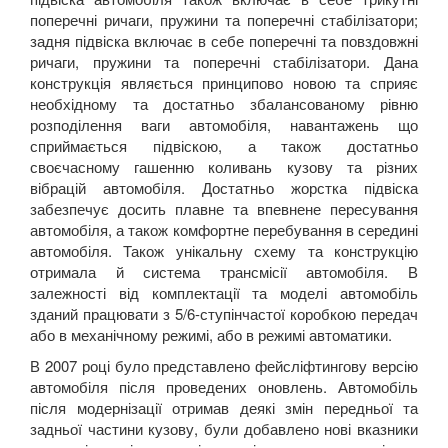
поперечні ричаги, пружини та поперечні стабілізатори;
задня підвіска включає в себе поперечні та повздовжні
ричаги, пружини та поперечні стабілізатори. Дана
конструкція являється принципово новою та сприяє
необхідному та достатньо збалансованому рівню
розподілення ваги автомобіля, навантажень що
сприймається підвіскою, а також достатньо
своєчасному гашенню коливань кузову та різних
вібрацій автомобіля. Достатньо жорстка підвіска
забезпечує досить плавне та впевнене пересування
автомобіля, а також комфортне перебування в середині
автомобіля. Також унікальну схему та конструкцію
отримала й система трансмісії автомобіля. В
залежності від комплектації та моделі автомобіль
зданий працювати з 5/6-ступінчастої коробкою передач
або в механічному режимі, або в режимі автоматики.
В 2007 році було представлено фейсліфтингову версію
автомобіля після проведених оновлень. Автомобіль
після модернізації отримав деякі змін передньої та
задньої частини кузову, були добавлено нові вказники