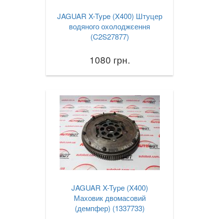
JAGUAR X-Type (X400) Штуцер
водяного охолоджєення
(C2S27877)
1080 грн.
JAGUAR X-Type (X400)
Маховик двомасовий
(демпфер) (1337733)