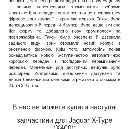
поворотів, замінено решітку радіатора на нову суцільну
з новими перехресними хромованими ребрами
жорсткості; по середині самої решітки встановлюється
фірмове лого компанії з хром-окантовкою. Також було
допрацьовано й передній бампер, було дещо змінено
йог форму та добавлено нову хром-полосу на
повітрязабірник. Також було оновлено й дзеркала
заднього виду, вони отримали новий корпус з
оновленою формою. Крім того, автомобіль почав
оснащуватись новою 6-ступінчастою автоматичною
коробкою передач з послідовним перемиканням
передач. Модельний ряд доступних двигунів було
розширено 2-літровими дизельними двигунами та
двома бензиновими силовими агрегатами з об’ємом в
2.5 та 3.0 літри.
В нас ви можете купити наступні
запчастини для Jaguar X-Type
(X400):