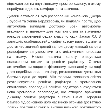
відмічаються на внутрішньому просторі салону, в якому
перебувати досить комфортно та затишно.
Дизайн автомобіля був розроблений компанією Джефа
Лоусона та Уейна Берджесома, які подбали про те, щоб
автомобіль виглядав достойно. Зовні автомобіль
виконаний в звичному для компанії стилі та візуально
нагадує спортивний седан
класу «люкс»
Jaguar
XJ
.
З
зовнішніх особливостей дизайну кузову варто відмітити
достатньо звичний довгий та при цьому низький капот з
рельєфними випуклостями та стилістичними полосами
на ньому. Нижня частина капоту описується
положенням оптики та решітки радіатору. Оптика
автомобіля виглядає в фірмовому виконанні у вигляді
двох подвійних овальних фар, розташованих достатньо
близько одна до одної. Між фарами головного світла
розташовується решітка радіатора з хромованою
окантовкою; посередині решітки радіатора знаходиться
нова хромована перегородка, що створює враження
дизайну решітки радіатора в стилі
BMW
. Передній
бампер під основною його частиною отримав достатньо
довгий повітрязабірник у вигляді вузького розтягнутого