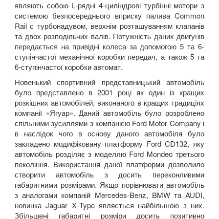
являють собою
L
-рядні 4-циліндрові турбінні мотори з
системою безпосереднього вприску палива
Common
Rail
с турбонадувом, верхнім розташуванням клапанів
та двох розподільчих валів. Потужність даних двигунів
передається на привідні колеса за допомогою 5 та 6-
ступінчастої механічної коробки передач, а також 5 та
6-ступінчастої коробки автомат.
Новенький спортивний представницький автомобіль
було представлено в 2001 році як один із кращих
розкішних автомобілей, виконаного в кращих традиціях
компанії «Ягуар». Даний автомобіль було розроблено
спільними зусиллями з компанією
Ford
Motor
Company
і
в наслідок чого в основу даного автомобіля було
закладено модифіковану платформу
Ford
CD
132, яку
автомобіль розділяє з моделлю
Ford
Mondeo
третього
покоління. Використання даної платформи дозволило
створити автомобіль з досить переконливими
габаритними розмірами. Якщо порівнювати автомобіль
з аналогами компаній
Mercedes
-
Benz
,
BMW
та
AUDI
,
новинка
Jaguar
X
-
Type
являється найбільшою з них.
Збільшені габаритні розміри досить позитивно