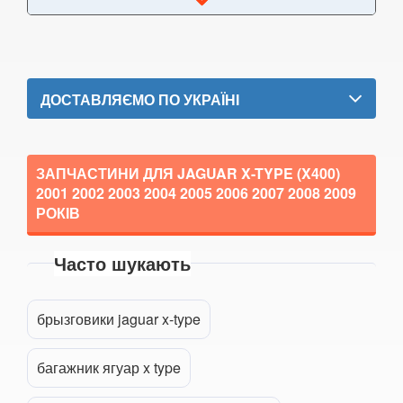
SEAT
keyboard_arrow_down
SKODA
keyboard_arrow_down
SMART
keyboard_arrow_down
ДОСТАВЛЯЄМО ПО УКРАЇНІ
SUBARU
keyboard_arrow_down
SUZUKI
keyboard_arrow_down
ЗАПЧАСТИНИ ДЛЯ JAGUAR X-TYPE (X400)
2001 2002 2003 2004 2005 2006 2007 2008 2009
TESLA
keyboard_arrow_down
РОКІВ
TOYOTA
keyboard_arrow_down
Часто шукають
VOLKSWAGEN
keyboard_arrow_down
Прикріпити файл
attach_file
VOLVO
keyboard_arrow_down
брызговики jaguar x-type
В наявності!
keyboard_arrow_down
багажник ягуар x type