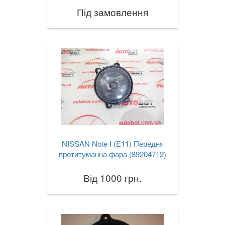
Під замовлення
VOLKSWAGEN
keyboard_arrow_down
VOLVO
keyboard_arrow_down
В наявності!
keyboard_arrow_down
NISSAN Note I (E11) Передня
протитуманна фара (89204712)
Від 1000 грн.