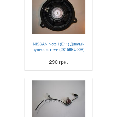
NISSAN Note I (E11) Динамік
аудиосистеми (28156EU00A)
290 грн.