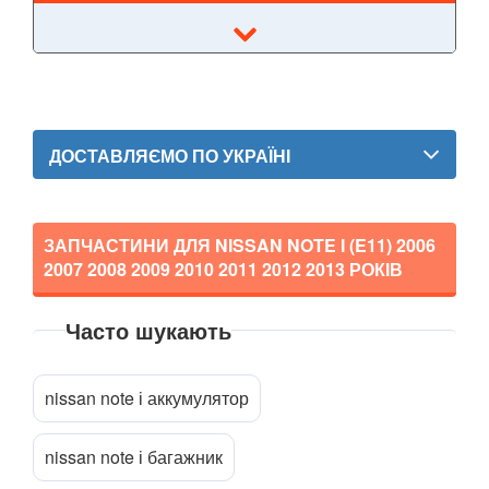
GT-R (R35)
Interstar (T35)
Interstar (X70)
ДОСТАВЛЯЄМО ПО УКРАЇНІ
Juke (F15, F15E)
Kubistar (X76)
ЗАПЧАСТИНИ ДЛЯ NISSAN NOTE I (E11)
2006
2007 2008 2009 2010 2011 2012 2013
РОКІВ
Murano (Z50)
Micra IV (K13)
Часто шукають
Micra V (K14)
Прикріпити файл
attach_file
nissan note і аккумулятор
Note I (E11)
Note II (E12)
nissan note і багажник