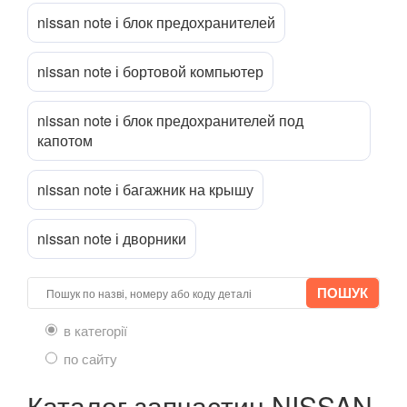
NV200 (M20)
nissan note і блок предохранителей
Navara (D23M)
nissan note і бортовой компьютер
Pathfinder II (R50)
Pathfinder III (R51)
nissan note і блок предохранителей под
капотом
Patrol V (Y61)
nissan note і багажник на крышу
Pixo (UA0)
Pulsar
nissan note і дворники
Qashqai I (J10)
Qashqai+2 (J10)
в категорії
Qashqai II (J11)
по сайту
Quest III (V42)
Каталог запчастин NISSAN