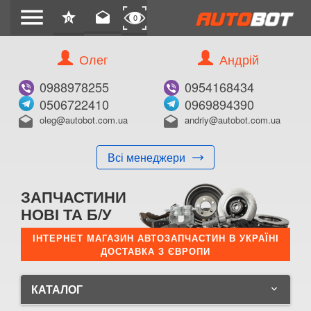
menu
star
drafts
0
0
Олег
Андрій
0988978255
0954168434
0506722410
0969894390
oleg@autobot.com.ua
andriy@autobot.com.ua
drafts
drafts
Всі менеджери
ЗАПЧАСТИНИ
НОВІ ТА Б/У
ІНТЕРНЕТ МАГАЗИН АВТОЗАПЧАСТИН В УКРАЇНІ
ДОСТАВКА З ЄВРОПИ
КАТАЛОГ
keyboard_arrow_down