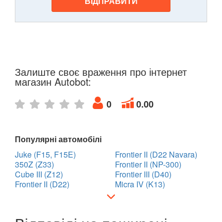
ВІДПРАВИТИ
Залиште своє враження про інтернет
магазин Autobot:
0
0.00
Популярні автомобілі
Juke (F15, F15E)
Frontier II (D22 Navara)
350Z (Z33)
Frontier II (NP-300)
Cube III (Z12)
Frontier III (D40)
Frontier II (D22)
Micra IV (K13)