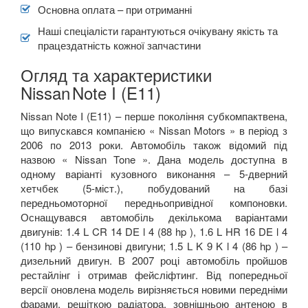
Основна оплата – при отриманні
Наші спеціалісти гарантуються очікувану якість та
працездатність кожної запчастини
Огляд та характеристики
Nissan
Note I (E11)
Nissan Note I (Е11) – перше покоління субкомпактвена,
що випускався компанією « Nissan Motors » в період з
2006 по 2013 роки. Автомобіль також відомий під
назвою « Nissan Tone ». Дана модель доступна в
одному варіанті кузовного виконання – 5-дверний
хетчбек (5-міст.), побудований на базі
передньомоторної передньопривідної компоновки.
Оснащувався автомобіль декількома варіантами
двигунів: 1.4 L CR 14 DE l 4 (88 hp ), 1.6 L HR 16 DE l 4
(110 hp ) – бензинові двигуни; 1.5 L K 9 K l 4 (86 hp ) –
дизельний двигун. В 2007 році автомобіль пройшов
рестайлінг і отримав фейсліфтинг. Від попередньої
версії оновлена модель вирізняється новими передніми
фарами, решіткою радіатора, зовнішньою антеною в