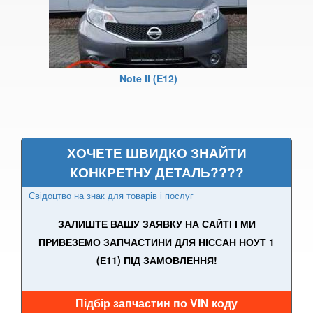
370Z V (Z34)
Armada
Note II (E12)
Cube I (Z10)
Cube II (Z11)
Cube III (Z12)
ХОЧЕТЕ ШВИДКО ЗНАЙТИ
Frontier II (D22)
КОНКРЕТНУ ДЕТАЛЬ????
Свідоцтво на знак для товарів і послуг
Frontier II (D22 Navara)
ЗАЛИШТЕ ВАШУ ЗАЯВКУ НА САЙТІ І МИ
Frontier II (NP-300)
ПРИВЕЗЕМО ЗАПЧАСТИНИ ДЛЯ НІССАН НОУТ 1
Frontier III (D40)
(Е11) ПІД ЗАМОВЛЕННЯ!
Frontier III (D40 Navara)
Підбір запчастин по VIN коду
Frontier IV (D23)