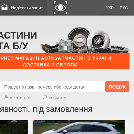
drafts
Надіслати запит
УКР
РУС
0
АСТИНИ
ТА Б/У
ЕРНЕТ МАГАЗИН АВТОЗАПЧАСТИН В УКРАЇНІ
ДОСТАВКА З ЄВРОПИ
в категорії
по сайту
явності, під замовлення