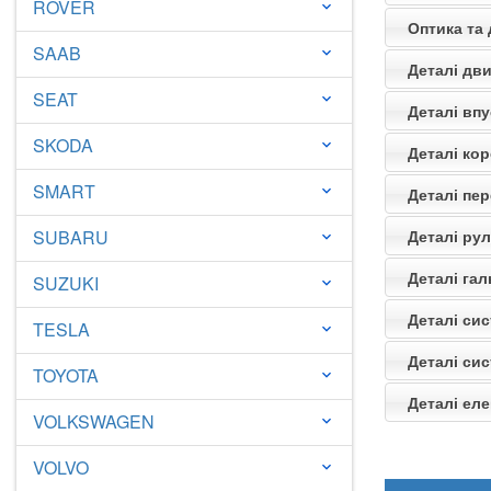
ROVER
keyboard_arrow_down
Оптика та 
SAAB
keyboard_arrow_down
Деталі дви
SEAT
keyboard_arrow_down
Деталі впу
SKODA
keyboard_arrow_down
Деталі кор
SMART
keyboard_arrow_down
Деталі пер
SUBARU
Деталі рул
keyboard_arrow_down
Деталі гал
SUZUKI
keyboard_arrow_down
Деталі си
TESLA
keyboard_arrow_down
Деталі сис
TOYOTA
keyboard_arrow_down
Деталі еле
VOLKSWAGEN
keyboard_arrow_down
VOLVO
keyboard_arrow_down