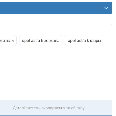
вигатели
opel astra k зеркала
opel astra k фары
Прикріпити файл
ttach_file
Деталі системи охолодження та обігріву