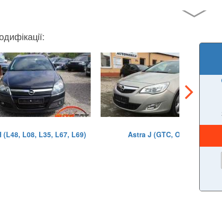
одифікації:
 (L48, L08, L35, L67, L69)
Astra J (GTC, OPC)