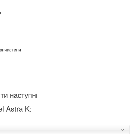
и
запчастини
ти наступні
l Astra K: