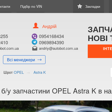
star
нтакти
Підбір по VIN
Закладки
0
Андрій
ЗАПЧ
НОВІ 
8255
0954168434
2410
0969894390
bot.com.ua
drafts
andriy@autobot.com.ua
ІНТ
Всі менеджери
Шрот
OPEL
Astra K
 б/у запчастини OPEL Astra K в на