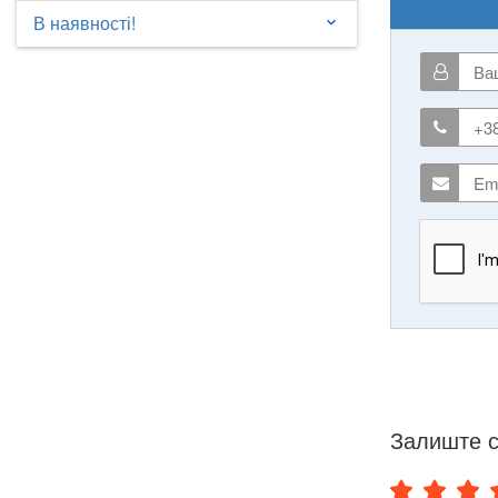
В наявності!
keyboard_arrow_down
Залиште с