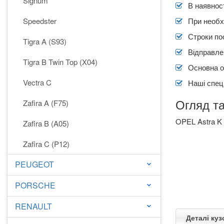
Signum
В наявност
Speedster
При необх
Строки по
Tigra A (S93)
Відправлен
Tigra B Twin Top (X04)
Основна о
Vectra C
Наші спеці
Огляд та
Zafira A (F75)
OPEL Astra K
Zafira B (A05)
Zafira C (P12)
PEUGEOT
keyboard_arrow_down
PORSCHE
keyboard_arrow_down
RENAULT
keyboard_arrow_down
Деталі куз