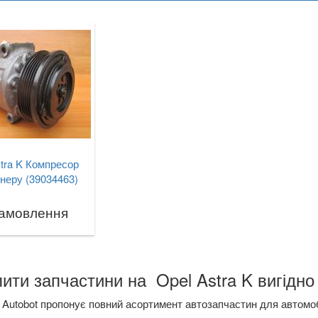
tra K Компресор
неру (39034463)
замовлення
ити запчастини на Opel Astra K вигідно 
Autobot пропонує повний асортимент автозапчастин для автомоб