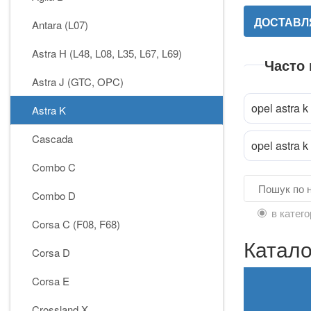
ДОСТАВЛЯ
Antara (L07)
Astra H (L48, L08, L35, L67, L69)
Часто
Astra J (GTC, OPC)
opel astra k
Astra K
Cascada
opel astra k
Combo C
Combo D
в катего
Corsa C (F08, F68)
Катало
Corsa D
Corsa E
Crossland X