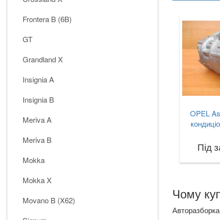
Frontera B (6B)
GT
Grandland X
Insignia A
Insignia B
OPEL As
Meriva A
кондиціо
Meriva B
Під 
Mokka
Mokka X
Чому куп
Movano B (X62)
Авторазборка 