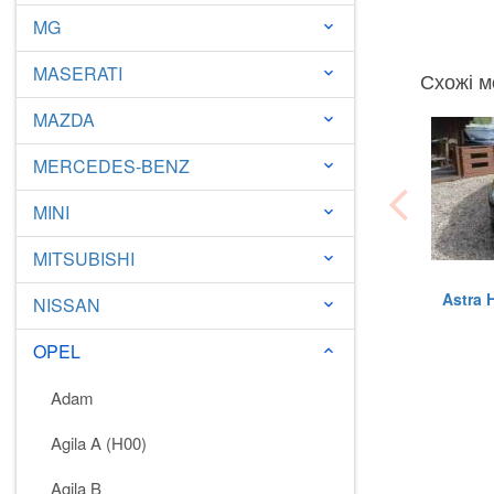
MG
keyboard_arrow_down
MASERATI
keyboard_arrow_down
Схожі м
MAZDA
keyboard_arrow_down
MERCEDES-BENZ
keyboard_arrow_down
MINI
keyboard_arrow_down
MITSUBISHI
keyboard_arrow_down
Astra H
NISSAN
keyboard_arrow_down
OPEL
keyboard_arrow_down
Adam
Agila A (H00)
Agila B