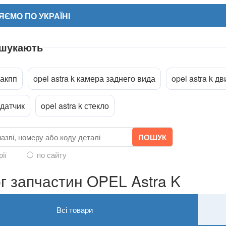
ЄМО ПО УКРАЇНІ
 шукають
 акпп
opel astra k камера заднего вида
opel astra k д
a
 датчик
opel astra k стекло
рії
по сайту
г запчастин OPEL Astra K
Всі товари