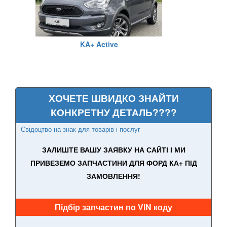
Fiesta Active Mk8
F-150 XII (P415)
KA+ Active
F-150 XIII (P552)
Galaxy Mk2 (VX, VY, WGR)
Galaxy Mk3 (CA1, WA6)
ХОЧЕТЕ ШВИДКО ЗНАЙТИ
КОНКРЕТНУ ДЕТАЛЬ????
KA Mk1 (RBT)
Свідоцтво на знак для товарів і послуг
KA Mk2 (RU8)
ЗАЛИШТЕ ВАШУ ЗАЯВКУ НА САЙТІ І МИ
KA Mk3
ПРИВЕЗЕМО ЗАПЧАСТИНИ ДЛЯ ФОРД КА+ ПІД
ЗАМОВЛЕННЯ!
KA+
KA+ Active
Підбір запчастин по VIN коду
Kuga Mk1 (CBV)