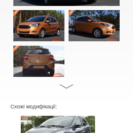
Focus C-Max (DM2)
EcoSport Mk2
EDGE Mk2 (CD4)
Explorer III (U152)
Explorer IV (U251)
Explorer V (U502)
Focus Mk2 С307 (CB4)
Focus Mk2 CC (CA5)
Focus Mk3 С346 (CB8)
Схожі модифікації:
Fiesta Mk7 (JA8)
Fiesta Mk8