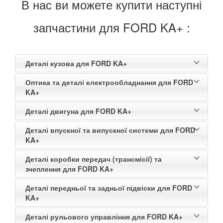
В нас ви можете купити наступні
TOYOTA
keyboard_arrow_down
запчастини для FORD KA+ :
VOLKSWAGEN
keyboard_arrow_down
VOLVO
keyboard_arrow_down
Деталі кузова для FORD KA+
В наявності!
keyboard_arrow_down
Оптика та деталі електрообладнання для FORD
KA+
Деталі двигуна для FORD KA+
Деталі впускної та випускної системи для FORD
KA+
Деталі коробки передач (трансмісії) та
зчеплення для FORD KA+
Деталі передньої та задньої підвіски для FORD
KA+
Деталі рульового управління для FORD KA+