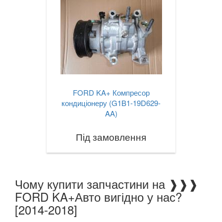
LAND ROVER
keyboard_arrow_down
LEXUS
keyboard_arrow_down
MG
keyboard_arrow_down
MASERATI
keyboard_arrow_down
FORD KA+ Компресор
MAZDA
кондиціонеру (G1B1-19D629-
keyboard_arrow_down
AA)
MERCEDES-BENZ
keyboard_arrow_down
Під замовлення
MINI
keyboard_arrow_down
MITSUBISHI
keyboard_arrow_down
Чому купити запчастини на ❱❱❱
NISSAN
keyboard_arrow_down
FORD KA+Авто вигідно у нас?
OPEL
[2014-2018]
keyboard_arrow_down