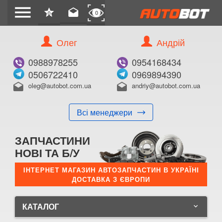
menu
star
drafts
0
0
Олег
Андрій
0988978255
0954168434
0506722410
0969894390
oleg@autobot.com.ua
andriy@autobot.com.ua
drafts
drafts
Всі менеджери
ЗАПЧАСТИНИ
НОВІ ТА Б/У
ІНТЕРНЕТ МАГАЗИН АВТОЗАПЧАСТИН В УКРАЇНІ
ДОСТАВКА З ЄВРОПИ
КАТАЛОГ
keyboard_arrow_down