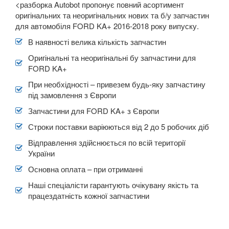
<разборка Autobot пропонує повний асортимент
PEUGEOT
keyboard_arrow_down
оригінальних та неоригінальних нових та б/у запчастин
для автомобіля FORD KA+ 2016-2018 року випуску.
PORSCHE
keyboard_arrow_down
В наявності велика кількість запчастин
RENAULT
keyboard_arrow_down
Оригінальні та неоригінальні бу запчастини для
FORD KA+
ROVER
keyboard_arrow_down
При необхідності – привезем будь-яку запчастину
SAAB
keyboard_arrow_down
під замовлення з Європи
Запчастини для FORD KA+ з Європи
SEAT
keyboard_arrow_down
Строки поставки варіюються від 2 до 5 робочих діб
SKODA
keyboard_arrow_down
Відправлення здійснюється по всій території
України
SMART
keyboard_arrow_down
Основна оплата – при отриманні
SUBARU
keyboard_arrow_down
Наші спеціалісти гарантують очікувану якість та
працездатність кожної запчастини
SUZUKI
keyboard_arrow_down
TESLA
keyboard_arrow_down