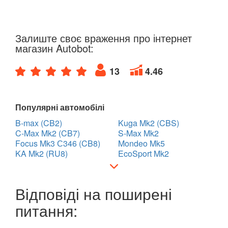
Залиште своє враження про інтернет
магазин Autobot:
13
4.46
Популярні автомобілі
B-max (CB2)
Kuga Mk2 (CBS)
C-Max Mk2 (CB7)
S-Max Mk2
Focus Mk3 С346 (CB8)
Mondeo Mk5
KA Mk2 (RU8)
EcoSport Mk2
Відповіді на поширені
питання: