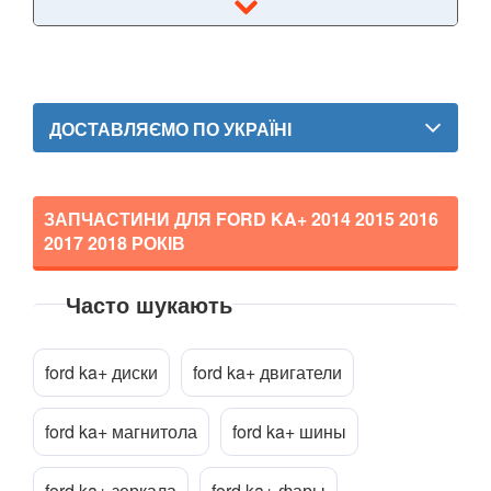
Kuga Mk2 (CBS)
Mondeo Mk3 (B5Y, BWY, B4Y)
Mondeo Mk4 (CA2)
ДОСТАВЛЯЄМО ПО УКРАЇНІ
Mondeo Mk5
Mustang V
ЗАПЧАСТИНИ ДЛЯ FORD KA+
2014 2015 2016
2017 2018
РОКІВ
Mustang VI (S550)
Mustang Mach-E
Часто шукають
S-Max Mk1 (CA1)
Прикріпити файл
attach_file
ford ka+ диски
ford ka+ двигатели
S-Max Mk2
ford ka+ магнитола
ford ka+ шины
Transit V
Transit VI (V347/V348)
ford ka+ зеркала
ford ka+ фары