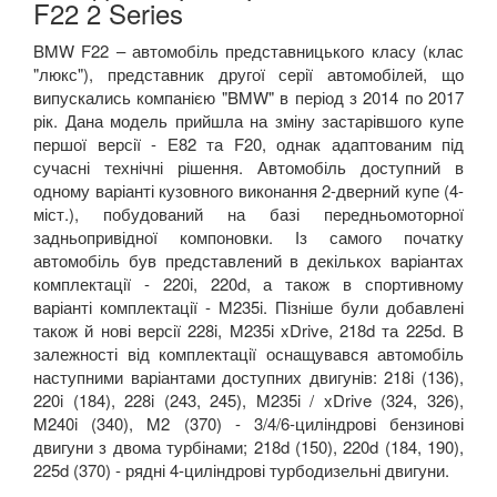
F22 2 Series
BMW F22 – автомобіль представницького класу (клас
"люкс"), представник другої серії автомобілей, що
випускались компанією "BMW" в період з 2014 по 2017
рік. Дана модель прийшла на зміну застарівшого купе
першої версії - Е82 та F20, однак адаптованим під
сучасні технічні рішення. Автомобіль доступний в
одному варіанті кузовного виконання 2-дверний купе (4-
міст.), побудований на базі передньомоторної
задньопривідної компоновки. Із самого початку
автомобіль був представлений в декількох варіантах
комплектації - 220i, 220d, а також в спортивному
варіанті комплектації - M235i. Пізніше були добавлені
також й нові версії 228i, M235i xDrive, 218d та 225d. В
залежності від комплектації оснащувався автомобіль
наступними варіантами доступних двигунів: 218i (136),
220i (184), 228i (243, 245), M235i / xDrive (324, 326),
M240i (340), M2 (370) - 3/4/6-циліндрові бензинові
двигуни з двома турбінами; 218d (150), 220d (184, 190),
225d (370) - рядні 4-циліндрові турбодизельні двигуни.