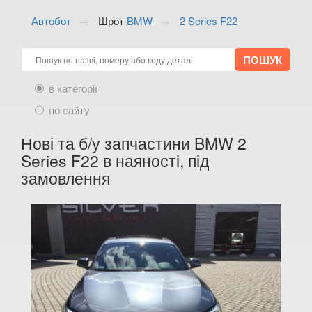
ALFA ROMEO
keyboard_arrow_down
Автобот
Шрот
BMW
2 Series F22
AUDI
keyboard_arrow_down
BMW
keyboard_arrow_down
в категорії
1 Series E81
по сайту
1 Series E82
Нові та б/у запчастини BMW 2
1 Series E87
Series F22 в наяності, під
замовлення
1 Series E88
1 Series F20
1 Series F21
1 Series F40
M1 F40