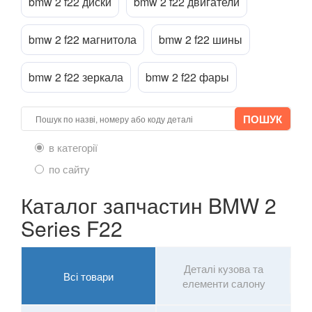
bmw 2 f22 диски
bmw 2 f22 двигатели
X4 I F26
bmw 2 f22 магнитола
bmw 2 f22 шины
X4M I F26
Прикріпити файл
attach_file
bmw 2 f22 зеркала
bmw 2 f22 фары
X4 II G02
X4M II F98
X5 I E53
в категорії
X5 II E70
по сайту
X5M II E70
Каталог запчастин BMW 2
Series F22
X5 III F15
X5M III F85
Деталі кузова та
Всі товари
X5 IV G05
елементи салону
X6 I E71