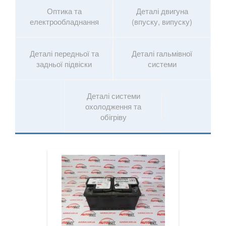
Оптика та
Деталі двигуна
X6M I E71
електрообладнання
(впуску, випуску)
X6 II F16
Деталі передньої та
Деталі гальмівної
X6M II F86
задньої підвіски
системи
X6 III G06
Деталі системи
X7 G07
охолодження та
обігріву
XM (G09)
Z3 E36
Z3M E36
Z4 E85/E86
Z4M E85/E86
Z4 E89