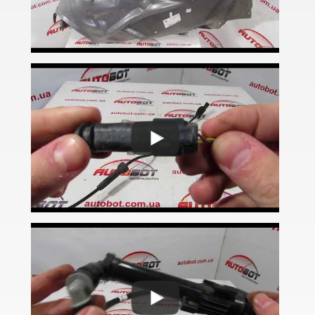
5 Series E61
M5 E60/E61
5 Series F07 GT
5 Series F10
M5 F10
5 Series F11
5 Series G30/G31
5 Series G60/G61/G68
5 Series G60/G61 mHEV
5 Series i5 (G60E/G61E/G68E)
M5 F90