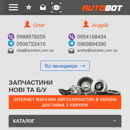
menu
star
drafts
0
0
Олег
Андрій
0988978255
0954168434
0506722410
0969894390
oleg@autobot.com.ua
andriy@autobot.com.ua
drafts
drafts
Всі менеджери
ЗАПЧАСТИНИ
НОВІ ТА Б/У
ІНТЕРНЕТ МАГАЗИН АВТОЗАПЧАСТИН В УКРАЇНІ
ДОСТАВКА З ЄВРОПИ
КАТАЛОГ
keyboard_arrow_down