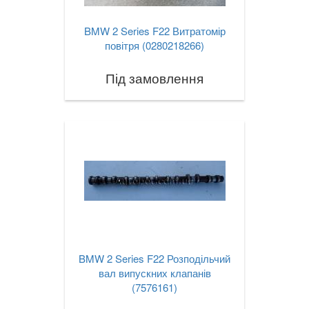
TOYOTA
keyboard_arrow_down
BMW 2 Series F22 Витратомір
повітря (0280218266)
VOLKSWAGEN
keyboard_arrow_down
Під замовлення
VOLVO
keyboard_arrow_down
В наявності!
keyboard_arrow_down
BMW 2 Series F22 Розподільчий
вал випускних клапанів
(7576161)