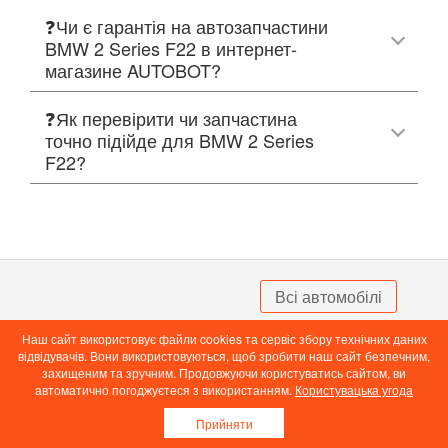
❓Чи є гарантія на автозапчастини
BMW 2 Series F22 в интернет-
магазине AUTOBOT?
❓Як перевірити чи запчастина
точно підійде для BMW 2 Series
F22?
Всі автомобілі
Наш сайт використовує файли cookies та сервіс збору технічних даних
Популярні авто
відвідувачів. Вони використовуються, щоб зробити наш сайт безпечним,
захищеним та зручним. Продовжуючи користуватись сайтом, ви
Кузовні запчастини
автоматично погоджуєтеся з використанням.
Користувацька угода
TM
2014 - 2026 © Авторозборка AUTOBOT
Прийняти
Запчастини з розборки в наявності