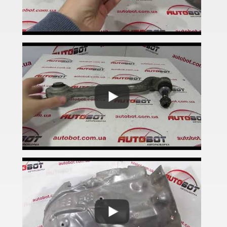
3 Series F30, F31, F36
3 Series F34
M3 F80
3 Series G20/G21
4 Series F32
4 Series F33
4 Series F36
M4 F82/F83
5 Series E39
M5 E39
5 Series E60