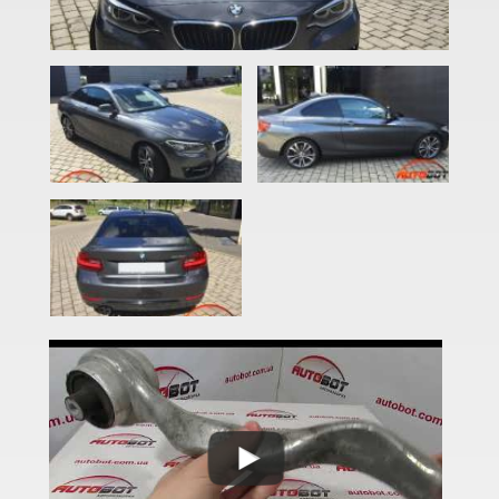
2 Series F22
2 Series F23
2 Series F45
2 Series F46
M2 F87
2 Series F44 Gran Coupe
M2 F44 Gran Coupe
3 Series E46
M3 E46
3 Series E90, E91, E92, E93
M3 E90/E92/E93