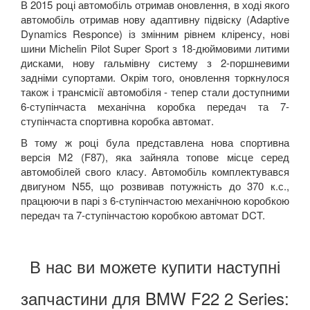
В 2015 році автомобіль отримав оновлення, в ході якого
автомобіль отримав нову адаптивну підвіску (Adaptive
Dynamics Responce) із змінним рівнем кліренсу, нові
шини Michelin Pilot Super Sport з 18-дюймовими литими
дисками, нову гальмівну систему з 2-поршневими
задніми супортами. Окрім того, оновлення торкнулося
також і трансмісії автомобіля - тепер стали доступними
6-ступінчаста механічна коробка передач та 7-
ступінчаста спортивна коробка автомат.
В тому ж році була представлена нова спортивна
версія М2 (F87), яка зайняла топове місце серед
автомобілей свого класу. Автомобіль комплектувався
двигуном N55, що розвивав потужність до 370 к.с.,
працюючи в парі з 6-ступінчастою механічною коробкою
передач та 7-ступінчастою коробкою автомат DCT.
В нас ви можете купити наступні
запчастини для BMW F22 2 Series: