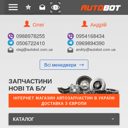
menu
star
drafts
0
0
Олег
Андрій
0988978255
0954168434
0506722410
0969894390
oleg@autobot.com.ua
andriy@autobot.com.ua
drafts
drafts
Всі менеджери
ЗАПЧАСТИНИ
НОВІ ТА Б/У
ІНТЕРНЕТ МАГАЗИН АВТОЗАПЧАСТИН В УКРАЇНІ
ДОСТАВКА З ЄВРОПИ
КАТАЛОГ
keyboard_arrow_down