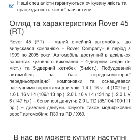
Наші спеціалісти гарантуються очікувану якість та
працездатність кожної запчастини
Огляд та характеристики Rover 45
(RT)
Rover 45 (RT) – малий сімейний автомобіль, що
випускався компанією « Rover Company» в період з
1999 по 2005 роки. Автомобіль доступний в декількох
варіантах кузовного виконання – 4-дверний седан (5-
міст.) та 5-дверний хетчбек (5-міст.). Побудований
автомобіль на базі передньомоторної
передньопривідної компоновки та оснащувався
наступними варіантами двигунів: 1.4 L 16 v l 4 (102 hp ),
1.6 L 16 v l 4 (109/113 hp ), 2.0 L 16 v l 4 (134 hp ), 2.0 L V
6 (147 hp ) – бензинові двигуни; 2.0 L TD (85/104/100/111
hp ) – дизельні двигуни. Існують також модифіковані
версії автомобіля: R30 та RD / X60.
В нас ви можете купити наступні