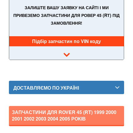
ЗАЛИШТЕ ВАШУ ЗАЯВКУ НА САЙТІ І МИ
PEUGEOT
keyboard_arrow_down
ПРИВЕЗЕМО ЗАПЧАСТИНИ ДЛЯ РОВЕР 45 (RТ) ПІД
ЗАМОВЛЕННЯ!
PORSCHE
keyboard_arrow_down
RENAULT
keyboard_arrow_down
Підбір запчастин по VIN коду
ROVER
keyboard_arrow_down
25 (RF)
45 (RT)
75 (RJ)
ДОСТАВЛЯЄМО ПО УКРАЇНІ
SAAB
keyboard_arrow_down
SEAT
keyboard_arrow_down
ЗАПЧАСТИНИ ДЛЯ ROVER 45 (RT)
1999 2000
2001 2002 2003 2004 2005
РОКІВ
SKODA
keyboard_arrow_down