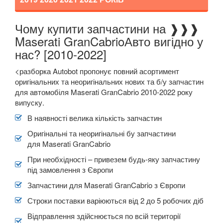
ROVER
keyboard_arrow_down
SAAB
keyboard_arrow_down
Чому купити запчастини на ❱❱❱
Прикріпити файл
attach_file
Maserati GranCabrioАвто вигідно у
SEAT
keyboard_arrow_down
нас? [2010-2022]
SKODA
keyboard_arrow_down
<разборка Autobot пропонує повний асортимент
оригінальних та неоригінальних нових та б/у запчастин
SMART
keyboard_arrow_down
для автомобіля Maserati GranCabrio 2010-2022 року
випуску.
SUBARU
keyboard_arrow_down
В наявності велика кількість запчастин
SUZUKI
keyboard_arrow_down
Оригінальні та неоригінальні бу запчастини
для Maserati GranCabrio
TESLA
keyboard_arrow_down
При необхідності – привезем будь-яку запчастину
TOYOTA
під замовлення з Європи
keyboard_arrow_down
Запчастини для Maserati GranCabrio з Європи
VOLKSWAGEN
keyboard_arrow_down
Строки поставки варіюються від 2 до 5 робочих діб
VOLVO
keyboard_arrow_down
Відправлення здійснюється по всій території