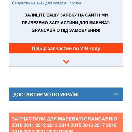
Свідоцтво на знак для товарів і послуг
Quattroporte VI
ЗАЛИШТЕ ВАШУ ЗАЯВКУ НА САЙТІ І МИ
MAZDA
keyboard_arrow_down
ПРИВЕЗЕМО ЗАПЧАСТИНИ ДЛЯ MASERATI
GRANCABRIO ПІД ЗАМОВЛЕННЯ!
MERCEDES-BENZ
keyboard_arrow_down
MINI
keyboard_arrow_down
Підбір запчастин по VIN коду
MITSUBISHI
keyboard_arrow_down
NISSAN
keyboard_arrow_down
OPEL
keyboard_arrow_down
ДОСТАВЛЯЄМО ПО УКРАЇНІ
PEUGEOT
keyboard_arrow_down
PORSCHE
keyboard_arrow_down
ЗАПЧАСТИНИ ДЛЯ MASERATI GRANCABRIO
RENAULT
keyboard_arrow_down
2010 2011 2012 2013 2014 2015 2016 2017 2018
2019 2020 2021 2022
РОКІВ