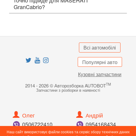
GranCabrio?
Всі автомобілі
Популярні авто
Кузовні запчастини
TM
2014 - 2026 © Авторозборка AUTOBOT
Запчастини з розборки в наявності
Олег
Андрій
050
672
24
10
095
416
84
34
098
897
82
55
096
989
43
90
Наш сайт використовує файли cookies та сервіс збору технічних даних