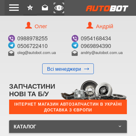
menu
star
drafts
0
0
Олег
Андрій
0988978255
0954168434
0506722410
0969894390
oleg@autobot.com.ua
andriy@autobot.com.ua
drafts
drafts
Всі менеджери
ЗАПЧАСТИНИ
НОВІ ТА Б/У
ІНТЕРНЕТ МАГАЗИН АВТОЗАПЧАСТИН В УКРАЇНІ
ДОСТАВКА З ЄВРОПИ
КАТАЛОГ
keyboard_arrow_down