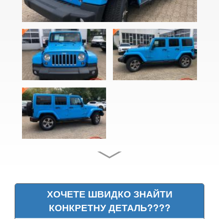
Compass I (MK49)
Compass II (MP/552)
Cherokee V (KL)
Grand Cherokee II (WJ, WG)
Grand Cherokee III (WK, WH)
Grand Cherokee IV (WK2, WL)
Liberty I (KJ)
Liberty II (KK)
Liberty III (KL)
Patriot (MK74)
ХОЧЕТЕ ШВИДКО ЗНАЙТИ
КОНКРЕТНУ ДЕТАЛЬ????
Renegade I (BU520)