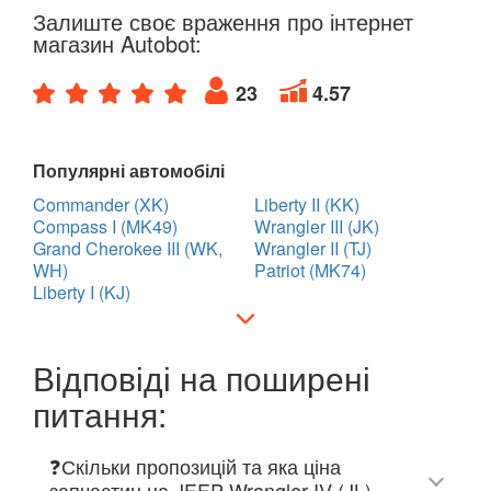
Залиште своє враження про інтернет
магазин Autobot:
23
4.57
Популярні автомобілі
Commander (XK)
Liberty II (KK)
Compass I (MK49)
Wrangler III (JK)
Grand Cherokee III (WK,
Wrangler II (TJ)
WH)
Patriot (MK74)
Liberty I (KJ)
Відповіді на поширені
питання:
❓Скільки пропозицій та яка ціна
запчастин на JEEP Wrangler IV (JL)