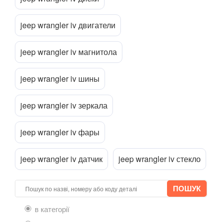
MINI
keyboard_arrow_down
jeep wrangler iv двигатели
Прикріпити файл
attach_file
MITSUBISHI
keyboard_arrow_down
jeep wrangler iv магнитола
NISSAN
keyboard_arrow_down
jeep wrangler iv шины
OPEL
keyboard_arrow_down
PEUGEOT
keyboard_arrow_down
jeep wrangler iv зеркала
PORSCHE
keyboard_arrow_down
jeep wrangler iv фары
RENAULT
keyboard_arrow_down
jeep wrangler iv датчик
jeep wrangler iv стекло
ROVER
keyboard_arrow_down
SAAB
keyboard_arrow_down
SEAT
keyboard_arrow_down
в категорії