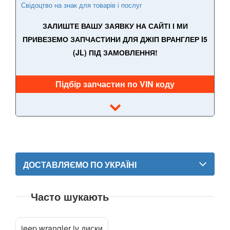
Свідоцтво на знак для товарів і послуг
Wrangler II (TJ)
ЗАЛИШТЕ ВАШУ ЗАЯВКУ НА САЙТІ І МИ
Wrangler III (JK)
ПРИВЕЗЕМО ЗАПЧАСТИНИ ДЛЯ ДЖІП ВРАНГЛЕР I5
(JL) ПІД ЗАМОВЛЕННЯ!
Wrangler IV (JL)
KIA
keyboard_arrow_down
Підбір запчастин по VIN коду
LANCIA
keyboard_arrow_down
LAND ROVER
keyboard_arrow_down
LEXUS
keyboard_arrow_down
MG
ДОСТАВЛЯЄМО ПО УКРАЇНІ
keyboard_arrow_down
MASERATI
keyboard_arrow_down
Часто шукають
MAZDA
keyboard_arrow_down
MERCEDES-BENZ
jeep wrangler iv диски
keyboard_arrow_down