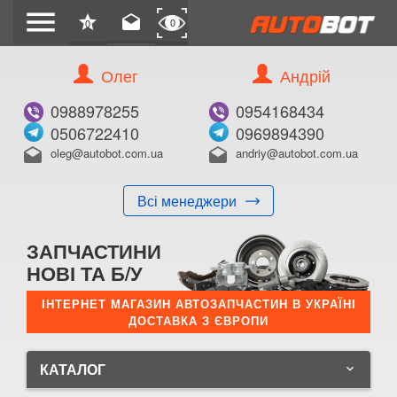
menu
star
drafts
0
0
Олег
Андрій
0988978255
0954168434
0506722410
0969894390
oleg@autobot.com.ua
andriy@autobot.com.ua
drafts
drafts
Всі менеджери
ЗАПЧАСТИНИ
НОВІ ТА Б/У
ІНТЕРНЕТ МАГАЗИН АВТОЗАПЧАСТИН В УКРАЇНІ
ДОСТАВКА З ЄВРОПИ
КАТАЛОГ
keyboard_arrow_down