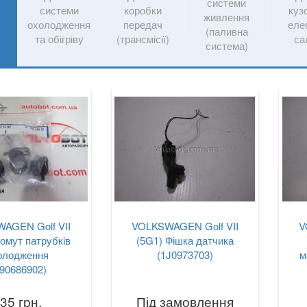
системи
системи
коробки
куз
и
живлення
охолодження
передач
еле
(паливна
та обігріву
(трансмісії)
са
система)
AGEN Golf VII
VOLKSWAGEN Golf VII
V
омут патрубків
(5G1) Фішка датчика
олодження
(1J0973703)
м
90686902)
35 грн.
Під замовлення