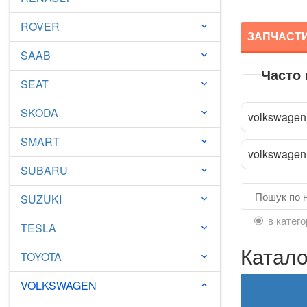
ROVER
keyboard_arrow_down
ЗАПЧАСТИ
SAAB
keyboard_arrow_down
Часто
SEAT
keyboard_arrow_down
SKODA
keyboard_arrow_down
volkswagen 
SMART
keyboard_arrow_down
volkswagen 
SUBARU
keyboard_arrow_down
SUZUKI
keyboard_arrow_down
в катего
TESLA
keyboard_arrow_down
Катало
TOYOTA
keyboard_arrow_down
VOLKSWAGEN
keyboard_arrow_down