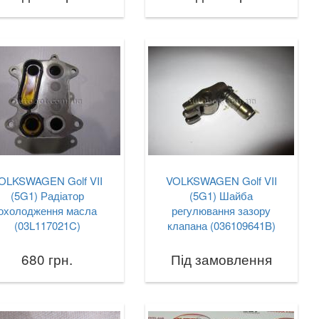
OLKSWAGEN Golf VII
VOLKSWAGEN Golf VII
(5G1) Радіатор
(5G1) Шайба
охолодження масла
регулювання зазору
(03L117021C)
клапана (036109641B)
680 грн.
Під замовлення