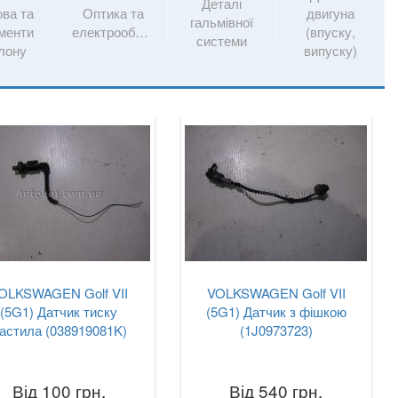
Деталі
ова та
Оптика та
двигуна
гальмівної
менти
електрообладнання
(впуску,
системи
лону
випуску)
OLKSWAGEN Golf VII
VOLKSWAGEN Golf VII
(5G1) Датчик тиску
(5G1) Датчик з фішкою
астила (038919081K)
(1J0973723)
Від 100 грн.
Від 540 грн.