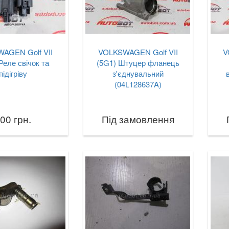
AGEN Golf VII
VOLKSWAGEN Golf VII
V
Реле свічок та
(5G1) Штуцер фланець
підігріву
з'єднувальний
(04L128637A)
00 грн.
Під замовлення