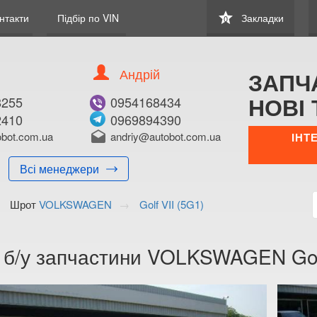
star
нтакти
Підбір по VIN
Закладки
0
Андрій
ЗАПЧ
НОВІ 
8255
0954168434
2410
0969894390
bot.com.ua
drafts
andriy@autobot.com.ua
ІНТ
Всі менеджери
Шрот
VOLKSWAGEN
Golf VII (5G1)
а б/у запчастини VOLKSWAGEN Golf