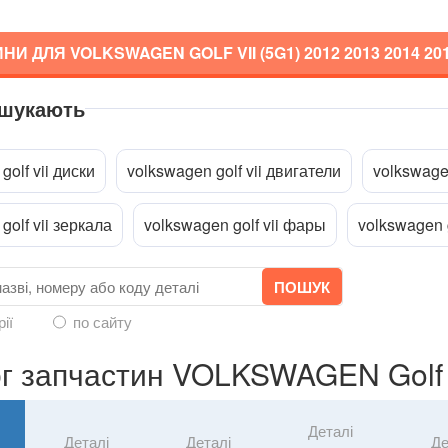
НИ ДЛЯ VOLKSWAGEN GOLF VII (5G1)
2012 2013 2014 20
 шукають
a
golf vii диски
volkswagen golf vii двигатели
volkswagen
golf vii зеркала
volkswagen golf vii фары
volkswagen g
рії
по сайту
г запчастин VOLKSWAGEN Golf V
Деталі
Деталі
Деталі
Де