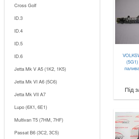
Cross Golf
ID.3
ID.4
ID.5
VOLKSW
ID.6
(5G1)
палива
Jetta Mk V A5 (1K2, 1K5)
Jetta Mk VI A6 (5C6)
Під 
Jetta Mk VII A7
Lupo (6X1, 6E1)
Multivan T5 (7HM, 7HF)
Passat B6 (3С2, 3С5)