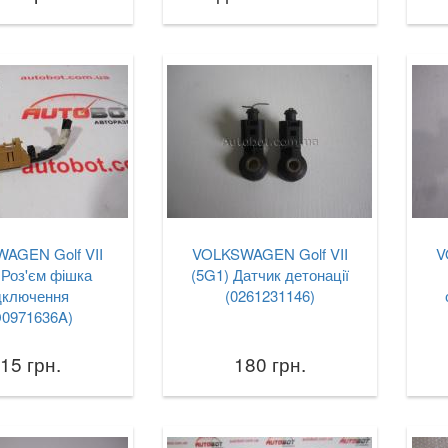
AGEN Golf VII
VOLKSWAGEN Golf VII
V
 Роз'єм фішка
(5G1) Датчик детонації
дключення
(0261231146)
D0971636A)
15 грн.
180 грн.