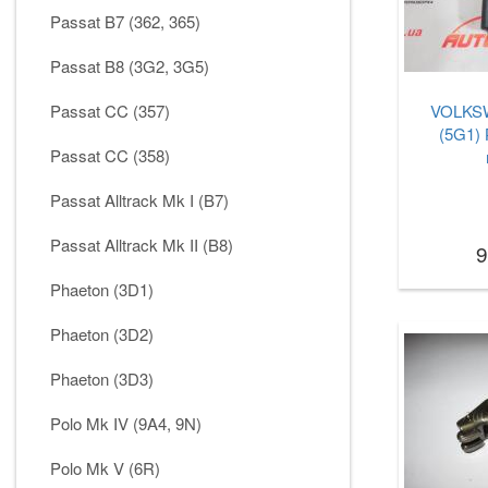
Passat B7 (362, 365)
Passat B8 (3G2, 3G5)
Passat CC (357)
VOLKSW
(5G1) 
Passat CC (358)
Passat Alltrack Mk I (B7)
Passat Alltrack Mk II (B8)
9
Phaeton (3D1)
Phaeton (3D2)
Phaeton (3D3)
Polo Mk IV (9A4, 9N)
Polo Mk V (6R)