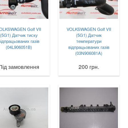
OLKSWAGEN Golf VII
VOLKSWAGEN Golf VII
(5G1) Датчик тиску
(5G1) Датчик
відпрацьованих газів
температури
(04L906051B)
відпрацьованих газів
(03N906081A)
Під замовлення
200 грн.