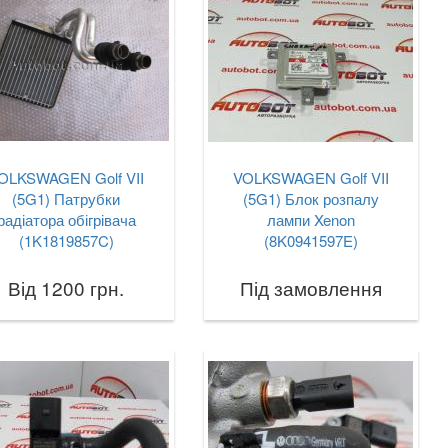
OLKSWAGEN Golf VII
VOLKSWAGEN Golf VII
(5G1) Патрубки
(5G1) Блок розпалу
радіатора обігрівача
лампи Xenon
(1K1819857C)
(8K0941597E)
Від 1200 грн.
Під замовлення