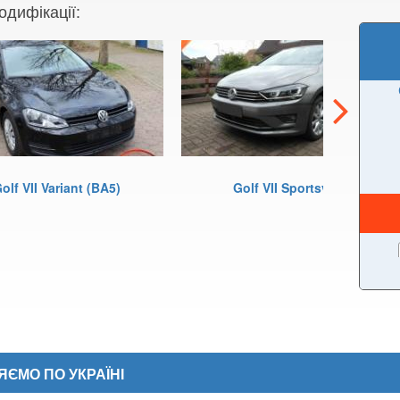
одифікації:
olf VII Variant (BA5)
Golf VII Sportsvan
ЄМО ПО УКРАЇНІ