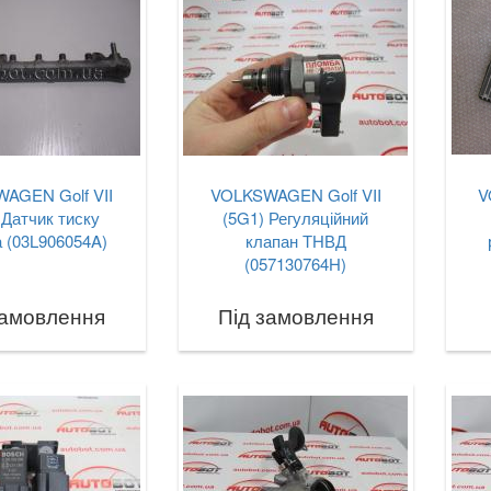
AGEN Golf VII
VOLKSWAGEN Golf VII
V
 Датчик тиску
(5G1) Регуляційний
 (03L906054A)
клапан ТНВД
(057130764H)
замовлення
Під замовлення