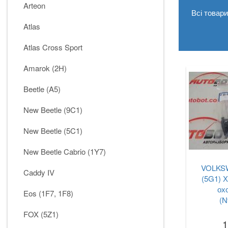
Arteon
Всі товар
Atlas
Atlas Cross Sport
Amarok (2H)
Beetle (A5)
New Beetle (9C1)
New Beetle (5C1)
New Beetle Cabrio (1Y7)
VOLKSW
Caddy IV
(5G1) Х
ох
Eos (1F7, 1F8)
(N
FOX (5Z1)
1