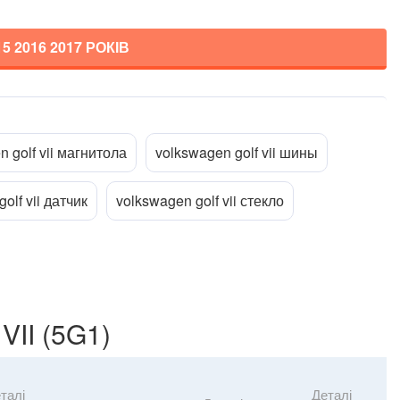
15 2016 2017
РОКІВ
Прикріпити файл
ttach_file
 golf vii магнитола
volkswagen golf vii шины
olf vii датчик
volkswagen golf vii стекло
II (5G1)
талі
Деталі