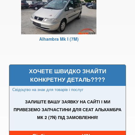
Ibiza SC Mk IV (6J1)
Ibiza Mk V
Leon Mk I (1M1)
Alhambra Mk I (7M)
Leon Cupra Mk I
Leon Mk II (1P1)
Leon Mk II FR (1P1)
ХОЧЕТЕ ШВИДКО ЗНАЙТИ
Leon Cupra Mk II
КОНКРЕТНУ ДЕТАЛЬ????
Leon Mk III (5F1)
Свідоцтво на знак для товарів і послуг
ЗАЛИШТЕ ВАШУ ЗАЯВКУ НА САЙТІ І МИ
Leon ST Mk III (5F8)
ПРИВЕЗЕМО ЗАПЧАСТИНИ ДЛЯ СЕАТ АЛЬХАМБРА
Leon Cupra Mk III
МК 2 (7N) ПІД ЗАМОВЛЕННЯ!
Leon Mk III SC (5F5)