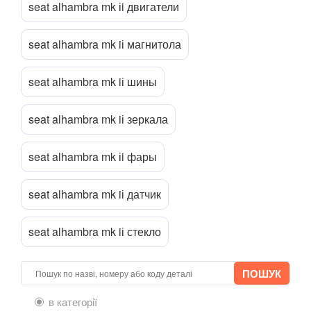
seat alhambra mk іi двигатели
VOLVO
keyboard_arrow_down
seat alhambra mk iі магнитола
В наявності!
keyboard_arrow_down
seat alhambra mk iі шины
seat alhambra mk iі зеркала
seat alhambra mk іi фары
seat alhambra mk iі датчик
seat alhambra mk iі стекло
в категорії