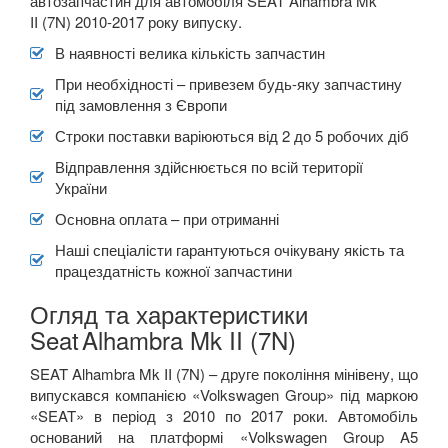
автозапчастин для автомобіля SEAT Alhambra Mk
II (7N) 2010-2017 року випуску.
В наявності велика кількість запчастин
При необхідності – привезем будь-яку запчастину
під замовлення з Європи
Строки поставки варіюються від 2 до 5 робочих діб
Відправлення здійснюється по всій території
України
Основна оплата – при отриманні
Наші спеціалісти гарантуються очікувану якість та
працездатність кожної запчастини
Огляд та характеристики
Seat
Alhambra Mk II (7N)
SEAT Alhambra Mk II (
7N
) – друге покоління мінівену, що
випускався компанією «Volkswagen Group» під маркою
«SEAT» в період з 2010 по 2017 роки. Автомобіль
оснований на платформі «Volkswagen Group A5