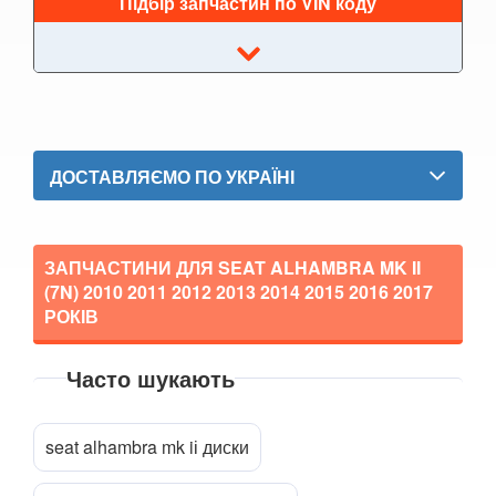
Підбір запчастин по VIN коду
Leon X-Perience
Mii (KF1)
Toledo Mk III (5P2)
Toledo Mk IV (KG3)
ДОСТАВЛЯЄМО ПО УКРАЇНІ
SKODA
keyboard_arrow_down
SMART
keyboard_arrow_down
ЗАПЧАСТИНИ ДЛЯ SEAT ALHAMBRA MK II
SUBARU
(7N)
2010 2011 2012 2013 2014 2015 2016 2017
keyboard_arrow_down
РОКІВ
SUZUKI
keyboard_arrow_down
Часто шукають
TESLA
keyboard_arrow_down
Прикріпити файл
attach_file
TOYOTA
keyboard_arrow_down
seat alhambra mk iі диски
VOLKSWAGEN
keyboard_arrow_down