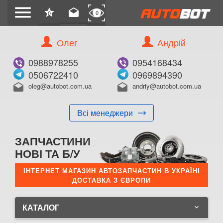
menu
star
drafts
0
0
Олег
Андрій
0988978255
0954168434
0506722410
0969894390
oleg@autobot.com.ua
andriy@autobot.com.ua
drafts
drafts
Всі менеджери
ЗАПЧАСТИНИ
НОВІ ТА Б/У
ІНТЕРНЕТ МАГАЗИН АВТОЗАПЧАСТИН В УКРАЇНІ
ДОСТАВКА З ЄВРОПИ
КАТАЛОГ
keyboard_arrow_down