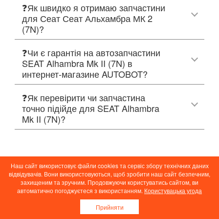
❓Як швидко я отримаю запчастини
для Сеат Сеат Альхамбра МК 2
(7N)?
❓Чи є гарантія на автозапчастини
SEAT Alhambra Mk II (7N) в
интернет-магазине AUTOBOT?
❓Як перевірити чи запчастина
точно підійде для SEAT Alhambra
Mk II (7N)?
Наш сайт використовує файли cookies та сервіс збору технічних даних
відвідувачів. Вони використовуються, щоб зробити наш сайт безпечним,
захищеним та зручним. Продовжуючи користуватись сайтом, ви
Всі автомобілі
автоматично погоджуєтеся з використанням.
Користувацька угода
Популярні авто
Прийняти