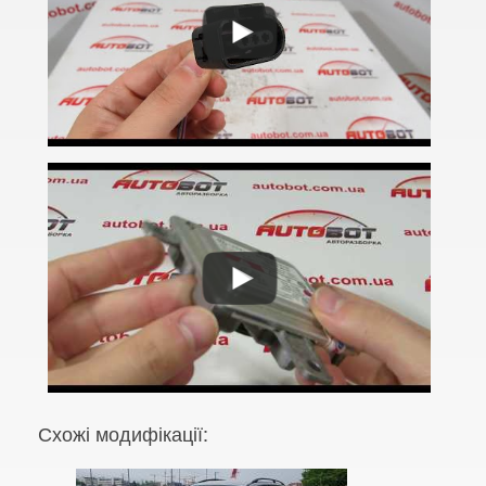
Altea Freetrack
Arona
Ateca (KH7)
Cordoba Mk II (6L)
Exeo (3R2)
Exeo ST (3R5)
Ibiza Mk III (6L)
Ibiza Mk IV (6J5)
Ibiza FR Mk IV (6J5)
Ibiza ST Mk IV (6J8)
Схожі модифікації:
Ibiza ST FR Mk IV (6J8)