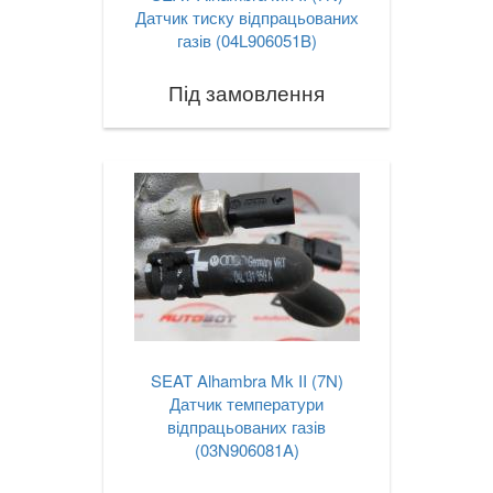
Датчик тиску відпрацьованих
газів (04L906051B)
Під замовлення
SEAT Alhambra Mk II (7N)
Датчик температури
відпрацьованих газів
(03N906081A)