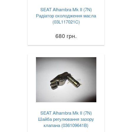
SEAT Alhambra Mk II (7N)
Радіатор охолодження масла
(03L117021C)
680 грн.
SEAT Alhambra Mk II (7N)
Шайба регулювання зазору
клапана (036109641B)