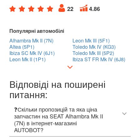
22
4.86
Популярні автомобілі
Alhambra Mk II (7N)
Leon Mk III (5F1)
Altea (5P1)
Toledo Mk IV (KG3)
Ibiza SC Mk IV (6J1)
Toledo Mk III (5P2)
Leon Mk II (1P1)
Ibiza ST FR Mk IV (6J8)
Відповіді на поширені
питання:
❓Скільки пропозицій та яка ціна
запчастин на SEAT Alhambra Mk II
(7N) в інтернет-магазині
AUTOBOT?