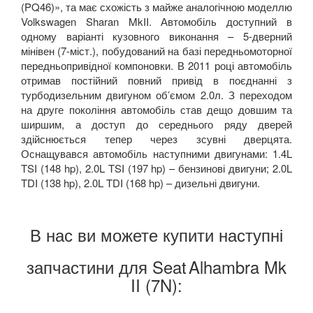
(PQ46)», та має схожість з майже аналогічною моделлю
Volkswagen Sharan MkII. Автомобіль доступний в
одному варіанті кузовного виконання – 5-дверний
мінівен (7-міст.), побудований на базі передньомоторної
передньопривідної компоновки. В 2011 році автомобіль
отримав постійний повний привід в поєднанні з
турбодизельним двигуном об’ємом 2.0л. З переходом
на друге покоління автомобіль став дещо довшим та
ширшим, а доступ до середнього ряду дверей
здійснюється тепер через зсувні дверцята.
Оснащувався автомобіль наступними двигунами: 1.4L
TSI (148 hp), 2.0L TSI (197 hp) – бензинові двигуни; 2.0L
TDI (138 hp), 2.0L TDI (168 hp) – дизельні двигуни.
В нас ви можете купити наступні
запчастини для Seat
Alhambra Mk
II (7N):