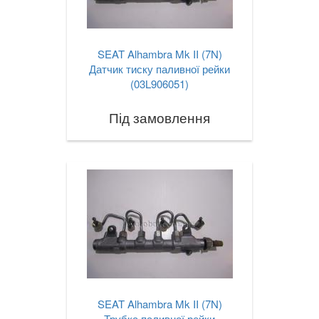
SEAT Alhambra Mk II (7N)
Датчик тиску паливної рейки
(03L906051)
Під замовлення
SEAT Alhambra Mk II (7N)
Трубка паливної рейки