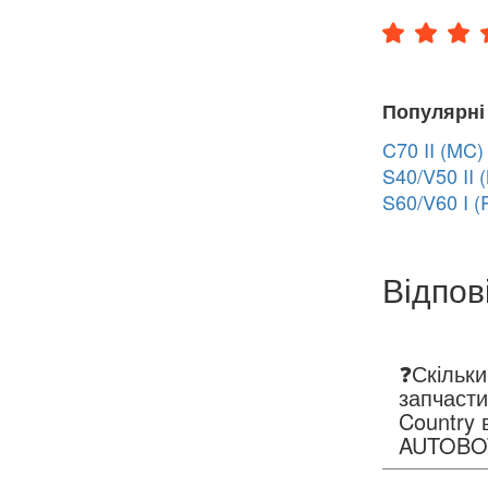
Популярні
C70 II (MC)
S40/V50 II
S60/V60 I (
Відпов
❓Скільки
запчаст
Country 
AUTOBO