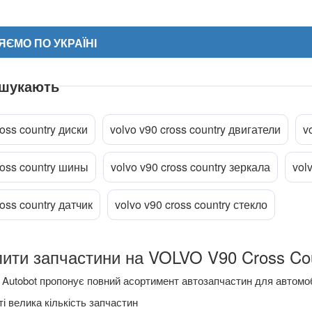
ЄМО ПО УКРАЇНІ
 шукають
ross country диски
volvo v90 cross country двигатели
v
ross country шины
volvo v90 cross country зеркала
vol
ріпити файл
ross country датчик
volvo v90 cross country стекло
ити запчастини на VOLVO V90 Cross Coun
Autobot пропонує повний асортимент автозапчастин для автомоб
і велика кількість запчастин