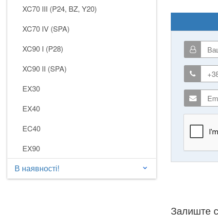
XC70 III (P24, BZ, Y20)
XC70 IV (SPA)
XC90 I (P28)
XC90 II (SPA)
EX30
EX40
EC40
EX90
В наявності!
keyboard_arrow_down
Залиште с