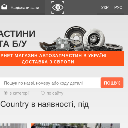
drafts
Надіслати запит
УКР
РУС
0
АСТИНИ
ТА Б/У
ЕРНЕТ МАГАЗИН АВТОЗАПЧАСТИН В УКРАЇНІ
ДОСТАВКА З ЄВРОПИ
в категорії
по сайту
ountry в наявності, під