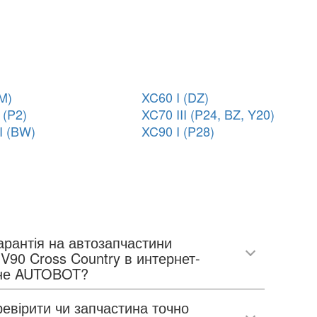
M)
XC60 I (DZ)
 (P2)
XC70 III (P24, BZ, Y20)
II (BW)
XC90 I (P28)
арантія на автозапчастини
V90 Cross Country в интернет-
не AUTOBOT?
евірити чи запчастина точно