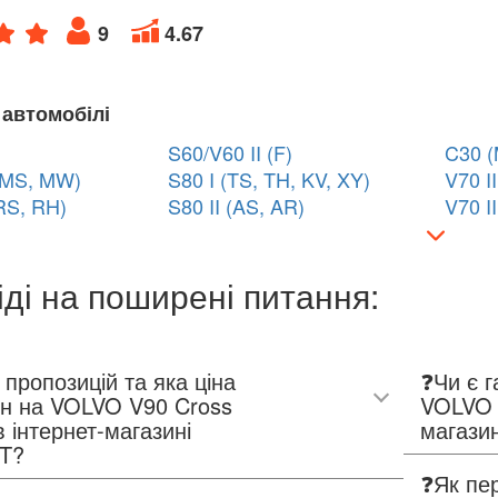
9
4.67
 автомобілі
S60/V60 II (F)
C30 (
 (MS, MW)
S80 I (TS, TH, KV, XY)
V70 II
RS, RH)
S80 II (AS, AR)
V70 I
іді на поширені питання:
 пропозицій та яка ціна
❓Чи є г
ин на VOLVO V90 Cross
VOLVO 
в інтернет-магазині
магази
T?
❓Як пер