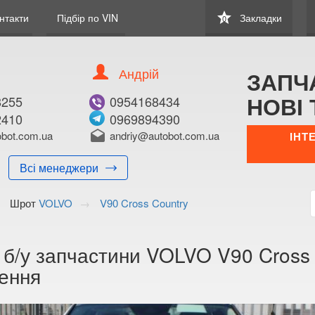
star
нтакти
Підбір по VIN
Закладки
0
Андрій
ЗАПЧ
НОВІ 
8255
0954168434
2410
0969894390
bot.com.ua
drafts
andriy@autobot.com.ua
ІНТ
Всі менеджери
Шрот
VOLVO
V90 Cross Country
 б/у запчастини VOLVO V90 Cross C
ення