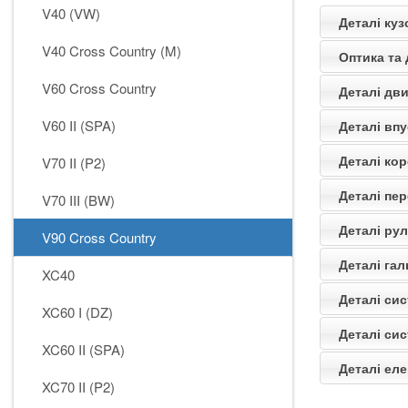
V40 (VW)
Деталі куз
V40 Cross Country (M)
Оптика та 
V60 Cross Country
Деталі дви
V60 II (SPA)
Деталі впу
Деталі кор
V70 II (P2)
Деталі пер
V70 III (BW)
Деталі рул
V90 Cross Country
Деталі гал
XC40
Деталі си
XC60 I (DZ)
Деталі сис
XC60 II (SPA)
Деталі еле
XC70 II (P2)