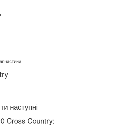
и
запчастини
try
ти наступні
 Cross Country: