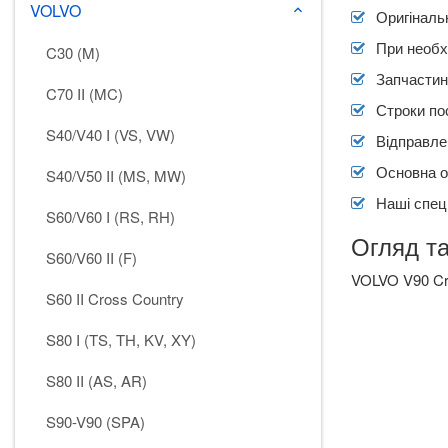
VOLVO
keyboard_arrow_down
Оригіналь
При необх
C30 (M)
Запчастин
C70 II (MC)
Строки по
S40/V40 I (VS, VW)
Відправлен
Основна о
S40/V50 II (MS, MW)
Наші спеці
S60/V60 I (RS, RH)
Огляд т
S60/V60 II (F)
VOLVO V90 Cr
S60 II Cross Country
S80 I (TS, TH, KV, XY)
S80 II (AS, AR)
S90-V90 (SPA)