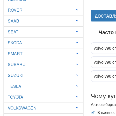
ROVER
keyboard_arrow_down
ДОСТАВЛЯ
SAAB
keyboard_arrow_down
Часто
SEAT
keyboard_arrow_down
SKODA
keyboard_arrow_down
volvo v90 c
SMART
keyboard_arrow_down
volvo v90 c
Прик
attach_file
SUBARU
keyboard_arrow_down
SUZUKI
keyboard_arrow_down
volvo v90 c
TESLA
keyboard_arrow_down
Чому куп
TOYOTA
keyboard_arrow_down
Авторазборка 
VOLKSWAGEN
keyboard_arrow_down
В наявност