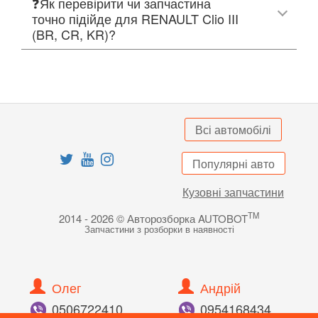
❓Як перевірити чи запчастина
точно підійде для RENAULT Clio III
(BR, CR, KR)?
Всі автомобілі
Популярні авто
Кузовні запчастини
TM
2014 - 2026 © Авторозборка AUTOBOT
Запчастини з розборки в наявності
Олег
Андрій
050
672
24
10
095
416
84
34