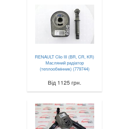
TOYOTA
keyboard_arrow_down
VOLKSWAGEN
keyboard_arrow_down
VOLVO
keyboard_arrow_down
В наявності!
keyboard_arrow_down
RENAULT Clio III (BR, CR, KR)
Масляний радіатор
(теплообмінник) (779744)
Від 1125 грн.