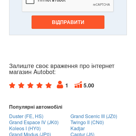
ВІДПРАВИТИ
Залиште своє враження про інтернет
магазин Autobot:
1
5.00
Популярні автомобілі
Duster (FE, HS)
Grand Scenic III (JZ0)
Grand Espace IV (JK0)
Twingo II (CN0)
Koleos I (HY0)
Kadjar
Grand Modus (JP0)
Captur (J5)