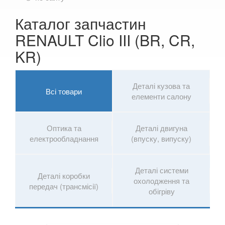
Vel Satis (BJ0)
Каталог запчастин
Talisman
RENAULT Clio III (BR, CR,
ZOE
KR)
ROVER
keyboard_arrow_down
Деталі кузова та
SAAB
keyboard_arrow_down
Всі товари
елементи салону
SEAT
keyboard_arrow_down
Оптика та
Деталі двигуна
SKODA
keyboard_arrow_down
електрообладнання
(впуску, випуску)
SMART
keyboard_arrow_down
Деталі системи
SUBARU
keyboard_arrow_down
Деталі коробки
охолодження та
передач (трансмісії)
обігріву
SUZUKI
keyboard_arrow_down
TESLA
keyboard_arrow_down