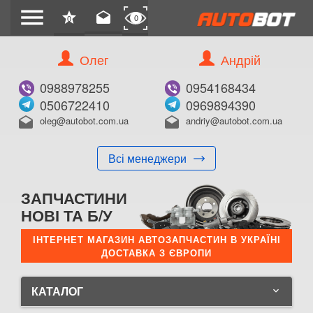
menu
star
drafts
0
0
Олег
Андрій
0988978255
0954168434
0506722410
0969894390
oleg@autobot.com.ua
andriy@autobot.com.ua
drafts
drafts
Всі менеджери
ЗАПЧАСТИНИ
НОВІ ТА Б/У
ІНТЕРНЕТ МАГАЗИН АВТОЗАПЧАСТИН В УКРАЇНІ
ДОСТАВКА З ЄВРОПИ
КАТАЛОГ
keyboard_arrow_down