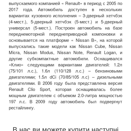
выпускаемого компанией « Renault» в период с 2005 по
2017 года. Автомобиль доступен в нескольких
вариантах кузовного исполнения – 3-дверный хетчбэк
(4-мест.), 5-дверный хетчбэк (5-мест.) и 5-дверный
универсал (5-мест.). Построен автомобиль на базе
переднемоторной переднеприводной компоновки и
основывается на платформе « Nissan B», на которой
выпускались такие модели как Nissan Cube, Nissan
Micra, Nissan Modus, Nissan Note, Renault Logan, и
другие субкомпактные автомобили. Оснащивался
«Клио» следующими вариантами двигателей: 1.2л
(75/101 л.с.), 1.6л (110/128 л.с.) – бензиновыми
двигателями; 1.5л dCi (70/85/105 л.с) – дизельными
двигателями. В 2006 году была представлена версия
Renault Clio Sport, которая оснащивалась более
мощным двигателем с объемом 2.0-литра мощностью
197 л.с. В 2009 году автомобиль был подвергнут
рестайлингу.
В нас ви можете купити наступні