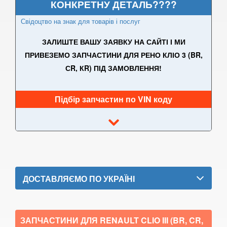
Espace V
КОНКРЕТНУ ДЕТАЛЬ????
Свідоцтво на знак для товарів і послуг
Kadjar
ЗАЛИШТЕ ВАШУ ЗАЯВКУ НА САЙТІ І МИ
Kangoo II (FW, KW)
ПРИВЕЗЕМО ЗАПЧАСТИНИ ДЛЯ РЕНО КЛІО 3 (BR,
Koleos I (HY0)
СR, КR) ПІД ЗАМОВЛЕННЯ!
Koleos II
Підбір запчастин по VIN коду
Laguna II (BG, KG)
Laguna III (BT, DT, KT)
Latitude (L7)
Master III (HD, FD, JD)
ДОСТАВЛЯЄМО ПО УКРАЇНІ
Megane II (BM, CM, KM, LM, EM)
Megane III (BZ, DZ, KZ)
ЗАПЧАСТИНИ ДЛЯ RENAULT CLIO III (BR, CR,