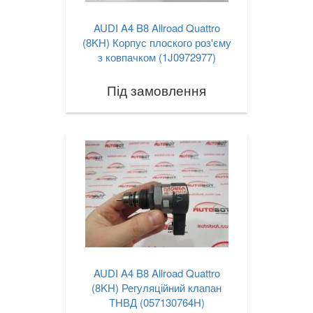
AUDI A4 B8 Allroad Quattro
(8KH) Корпус плоского роз'єму
з ковпачком (1J0972977)
Під замовлення
AUDI A4 B8 Allroad Quattro
(8KH) Регуляційний клапан
ТНВД (057130764H)