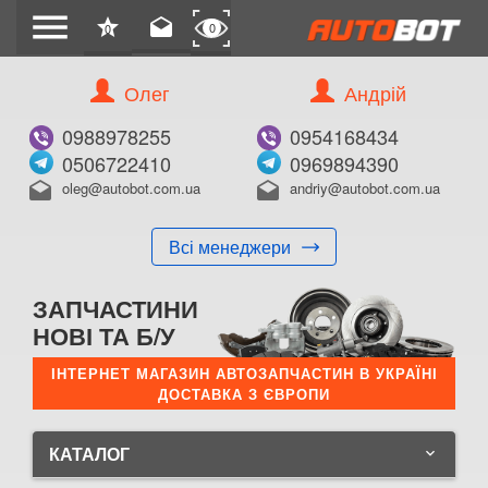
menu
star
drafts
0
0
Олег
Андрій
0988978255
0954168434
0506722410
0969894390
oleg@autobot.com.ua
andriy@autobot.com.ua
drafts
drafts
Всі менеджери
ЗАПЧАСТИНИ
НОВІ ТА Б/У
ІНТЕРНЕТ МАГАЗИН АВТОЗАПЧАСТИН В УКРАЇНІ
ДОСТАВКА З ЄВРОПИ
КАТАЛОГ
keyboard_arrow_down