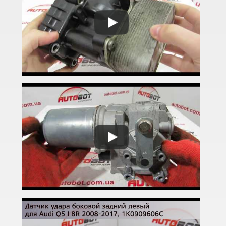
A6 C5 (4B)
A6 Allroad Quattro C5 (4BH)
A6 C6 (4F2, 4F5)
A6 Allroad Quattro C6 (4FH)
A6 C7 (4G2, 4G5)
A6 Allroad Quattro C7 (4GH)
A6 C8 (F2)
A6 C8 Allroad Quattro
A7 I Sportback (4GA)
A7 II Sportback (4G8)
A8 D3 (4E2, 4E8)