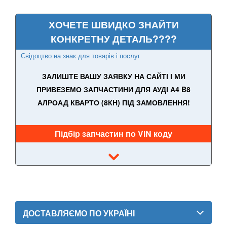
SMART
keyboard_arrow_down
ХОЧЕТЕ ШВИДКО ЗНАЙТИ
SUBARU
keyboard_arrow_down
КОНКРЕТНУ ДЕТАЛЬ????
SUZUKI
keyboard_arrow_down
Свідоцтво на знак для товарів і послуг
TESLA
keyboard_arrow_down
ЗАЛИШТЕ ВАШУ ЗАЯВКУ НА САЙТІ І МИ
ПРИВЕЗЕМО ЗАПЧАСТИНИ ДЛЯ АУДІ А4 B8
TOYOTA
keyboard_arrow_down
АЛРОАД КВАРТО (8КH) ПІД ЗАМОВЛЕННЯ!
VOLKSWAGEN
keyboard_arrow_down
Підбір запчастин по VIN коду
VOLVO
keyboard_arrow_down
В наявності!
keyboard_arrow_down
ДОСТАВЛЯЄМО ПО УКРАЇНІ