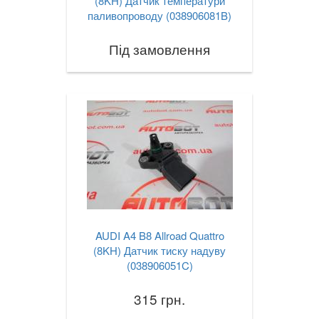
(8KH) Датчик температури
паливопроводу (038906081B)
Під замовлення
AUDI A4 B8 Allroad Quattro
(8KH) Датчик тиску надуву
(038906051C)
315 грн.