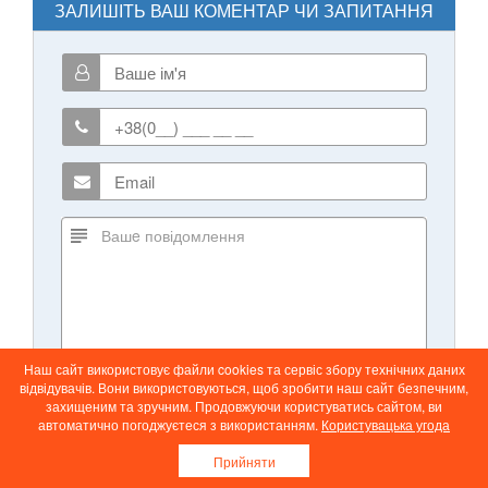
ЗАЛИШІТЬ ВАШ КОМЕНТАР ЧИ ЗАПИТАННЯ
Наш сайт використовує файли cookies та сервіс збору технічних даних
відвідувачів. Вони використовуються, щоб зробити наш сайт безпечним,
захищеним та зручним. Продовжуючи користуватись сайтом, ви
автоматично погоджуєтеся з використанням.
Користувацька угода
Прийняти