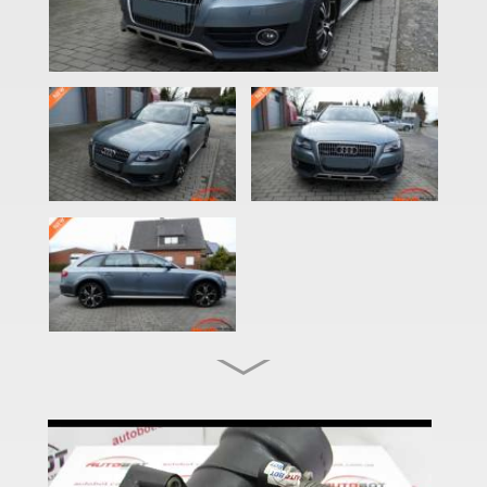
A3 IV (8Y)
A4 B6 (8E2, 8E5)
A4 B7 (8EC, 8ED)
A4 B8 (8K2, 8K5)
A4 B8 Allroad Quattro (8KH)
A4 B9 (8W)
A4 B9 Allroad Quattro (8HW)
A5 I (8T0, 8F7)
A5 I Sportback (8TA)
A5 II (F5)
A5 II Sportback (F5A)