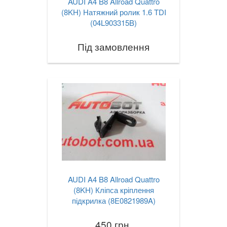
AUDI A4 B8 Allroad Quattro
(8KH) Натяжний ролик 1.6 TDI
(04L903315B)
Під замовлення
AUDI A4 B8 Allroad Quattro
(8KH) Кліпса кріплення
підкрилка (8E0821989A)
450 грн.