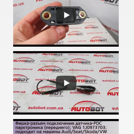
A8 D4 (4H)
A8 D5 (5H)
e-tron
e-tron Sportback
Q2
Q3 I (8UB)
Q3 Sportback (FY)
Q5 I (8RB)
Q5 II (FY, 80A)
Q5 II (80A) Sportback
Q7 I (4L)