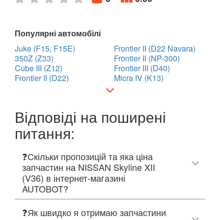
Популярні автомобілі
Juke (F15, F15E)
Frontier II (D22 Navara)
350Z (Z33)
Frontier II (NP-300)
Cube III (Z12)
Frontier III (D40)
Frontier II (D22)
Micra IV (K13)
Відповіді на поширені
питання:
❓Скільки пропозицій та яка ціна
запчастин на NISSAN Skyline XII
(V36) в інтернет-магазині
AUTOBOT?
❓Як швидко я отримаю запчастини