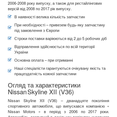
Quest IV (RE52)
2006-2008 року випуску, а також для рестайлінгових
версій від 2008 по 2017 рік випуску.
Skyline X (R34)
В наявності велика кількість запчастин
Skyline XI (V35)
При необхідності – привезем будь-яку запчастину
під замовлення з Європи
Skyline XII (V36)
Строки поставки варіюються від 2 до 5 робочих діб
TIIDA II (C12)
Відправлення здійснюється по всій території
України
Titan I (P32, TA60)
Основна оплата – при отриманні
X-Trail I (T30)
Наші спеціалісти гарантуються очікувану якість та
працездатність кожної запчастини
X-Trail II (T31)
Огляд та характеристики
X-Trail III (T32)
Nissan
Skyline XII (V36)
OPEL
keyboard_arrow_down
Nissan Skyline XII (V36) – дванадцяте покоління
спортивного автомобіля, що випускався компанією «
PEUGEOT
keyboard_arrow_down
Nissan Motors » в період з 2006 по 2017 роки.
Автомобіль доступний в декількох варіантах кузовного