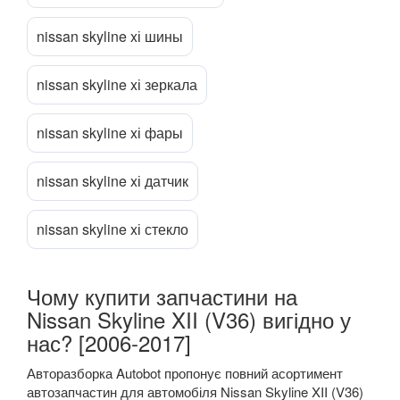
NV200 (M20)
nissan skyline xі шины
Navara (D23M)
Pathfinder II (R50)
nissan skyline xі зеркала
Pathfinder III (R51)
nissan skyline xі фары
Patrol V (Y61)
nissan skyline xі датчик
Pixo (UA0)
Pulsar
nissan skyline xі стекло
Qashqai I (J10)
Чому купити запчастини на
Qashqai+2 (J10)
Nissan Skyline XII (V36) вигідно у
Qashqai II (J11)
нас? [2006-2017]
Quest III (V42)
Авторазборка Autobot пропонує повний асортимент
автозапчастин для автомобіля Nissan Skyline XII (V36)