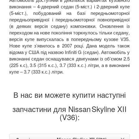
PORSCHE
keyboard_arrow_down
виконання – 4-дверний седан (5-міст.) і 2-дверний купе
(5-міст.), побудований на базі передньомоторної
RENAULT
keyboard_arrow_down
передньопривідної і передньомоторної повнопривідної
(в деяких версія седану) компоновки. Оновлення із
ROVER
keyboard_arrow_down
переходом на нове покоління торкнулось тільки седану,
версія купе випускалась в попередньому кузове V35.
SAAB
keyboard_arrow_down
Нове купе з’явилось в 2007 році. Дана модель також
відома у США під назвою Infiniti G (седан). Автомобіль у
SEAT
keyboard_arrow_down
виконанні седан оснащувався двигунами із об’ємом 2.5
(225 к.с), 3.5 (315 к.с.), 3.7 (333 к.с.) літри, а в виконанні
SKODA
keyboard_arrow_down
купе – 3.7 (333 к.с.) літри.
SMART
keyboard_arrow_down
В нас ви можете купити наступні
SUBARU
keyboard_arrow_down
запчастини для Nissan
Skyline XII
SUZUKI
keyboard_arrow_down
(V36):
TESLA
keyboard_arrow_down
TOYOTA
keyboard_arrow_down