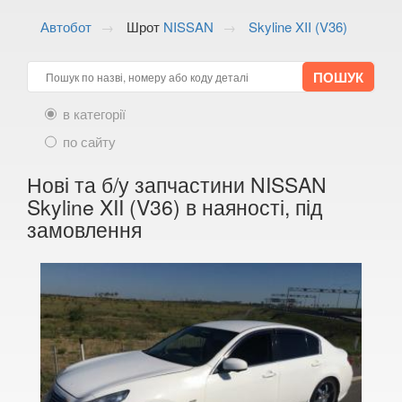
ALFA ROMEO
keyboard_arrow_down
Автобот
Шрот
NISSAN
Skyline XII (V36)
AUDI
keyboard_arrow_down
BMW
keyboard_arrow_down
в категорії
CITROEN
keyboard_arrow_down
по сайту
FIAT
keyboard_arrow_down
Нові та б/у запчастини NISSAN
FORD
keyboard_arrow_down
Skyline XII (V36) в наяності, під
замовлення
HONDA
keyboard_arrow_down
HYUNDAI
keyboard_arrow_down
JAGUAR
keyboard_arrow_down
JEEP
keyboard_arrow_down
KIA
keyboard_arrow_down