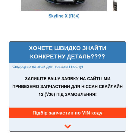
370Z V (Z34)
Skyline X (R34)
Armada
Cube I (Z10)
ХОЧЕТЕ ШВИДКО ЗНАЙТИ
Cube II (Z11)
КОНКРЕТНУ ДЕТАЛЬ????
Cube III (Z12)
Свідоцтво на знак для товарів і послуг
Frontier II (D22)
ЗАЛИШТЕ ВАШУ ЗАЯВКУ НА САЙТІ І МИ
Frontier II (D22 Navara)
ПРИВЕЗЕМО ЗАПЧАСТИНИ ДЛЯ НІССАН СКАЙЛАЙН
12 (V36) ПІД ЗАМОВЛЕННЯ!
Frontier II (NP-300)
Frontier III (D40)
Підбір запчастин по VIN коду
Frontier III (D40 Navara)
Frontier IV (D23)