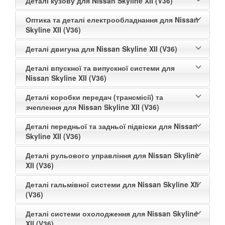
Деталі кузову для Nissan Skyline XII (V36)
VOLKSWAGEN
keyboard_arrow_down
Оптика та деталі електрообладнання для Nissan
Skyline XII (V36)
VOLVO
keyboard_arrow_down
Деталі двигуна для Nissan Skyline XII (V36)
В наявності!
keyboard_arrow_down
Деталі впускної та випускної системи для
Nissan Skyline XII (V36)
Деталі коробки передач (трансмісії) та
зчеплення для Nissan Skyline XII (V36)
Деталі передньої та задньої підвіски для Nissan
Skyline XII (V36)
Деталі рульового управління для Nissan Skyline
XII (V36)
Деталі гальмівної системи для Nissan Skyline XII
(V36)
Деталі системи охолодження для Nissan Skyline
XII (V36)