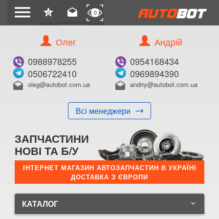
menu
star
drafts
0
0
Олег
Андрій
0988978255
0954168434
0506722410
0969894390
oleg@autobot.com.ua
andriy@autobot.com.ua
drafts
drafts
Всі менеджери
ЗАПЧАСТИНИ
НОВІ ТА Б/У
ІНТЕРНЕТ МАГАЗИН АВТОЗАПЧАСТИН В УКРАЇНІ
ДОСТАВКА З ЄВРОПИ
КАТАЛОГ
keyboard_arrow_down