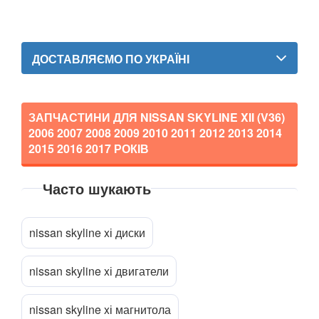
GT-R (R35)
ДОСТАВЛЯЄМО ПО УКРАЇНІ
Interstar (T35)
Interstar (X70)
ЗАПЧАСТИНИ ДЛЯ NISSAN SKYLINE XII (V36)
Juke (F15, F15E)
2006 2007 2008 2009 2010 2011 2012 2013 2014
Kubistar (X76)
2015 2016 2017
РОКІВ
Murano (Z50)
Часто шукають
Прикріпити файл
attach_file
Micra IV (K13)
nissan skyline xі диски
Micra V (K14)
Note I (E11)
nissan skyline xі двигатели
Note II (E12)
nissan skyline xі магнитола