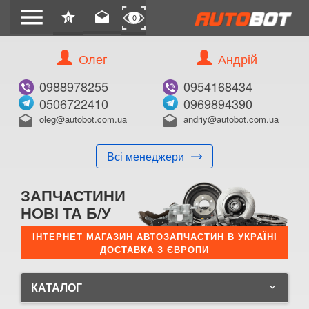
menu
star
drafts
0
0
Олег
Андрій
0988978255
0954168434
0506722410
0969894390
oleg@autobot.com.ua
andriy@autobot.com.ua
drafts
drafts
Всі менеджери
ЗАПЧАСТИНИ
НОВІ ТА Б/У
ІНТЕРНЕТ МАГАЗИН АВТОЗАПЧАСТИН В УКРАЇНІ
ДОСТАВКА З ЄВРОПИ
КАТАЛОГ
keyboard_arrow_down