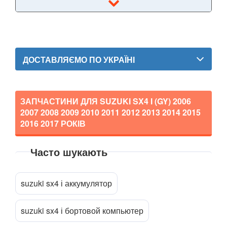
Alto IV (GF)
Alto V
Ignis II (FH)
ДОСТАВЛЯЄМО ПО УКРАЇНІ
Ignis III
Jimny III (FJ)
ЗАПЧАСТИНИ ДЛЯ SUZUKI SX4 I (GY)
2006
SX4 I (GY)
2007 2008 2009 2010 2011 2012 2013 2014 2015
2016 2017
РОКІВ
SX4 II
Часто шукають
SX4 S-Cross
Прикріпити файл
attach_file
Vitara IV (LY)
suzuki sx4 і аккумулятор
Wagon R+ I (EM)
suzuki sx4 і бортовой компьютер
Wagon R+ II (MM)