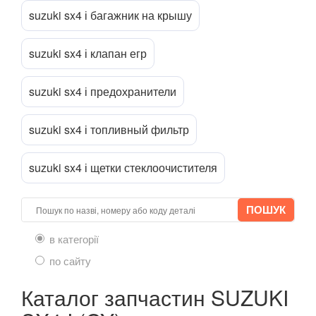
XL-7 I
suzuki sx4 і багажник на крышу
Splash
suzuki sx4 і клапан егр
TESLA
keyboard_arrow_down
suzuki sx4 і предохранители
TOYOTA
keyboard_arrow_down
VOLKSWAGEN
keyboard_arrow_down
suzuki sx4 і топливный фильтр
VOLVO
keyboard_arrow_down
suzuki sx4 і щетки стеклоочистителя
В наявності!
keyboard_arrow_down
в категорії
по сайту
Каталог запчастин SUZUKI