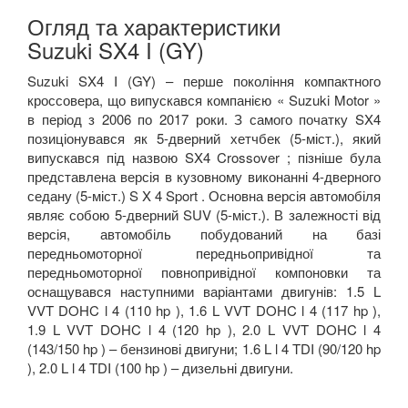
Огляд та характеристики
Suzuki SX4 I (GY)
Suzuki SX4 I (GY) – перше покоління компактного
кроссовера, що випускався компанією « Suzuki Motor »
в період з 2006 по 2017 роки. З самого початку SX4
позиціонувався як 5-дверний хетчбек (5-міст.), який
випускався під назвою SX4 Crossover ; пізніше була
представлена версія в кузовному виконанні 4-дверного
седану (5-міст.) S X 4 Sport . Основна версія автомобіля
являє собою 5-дверний SUV (5-міст.). В залежності від
версія, автомобіль побудований на базі
передньомоторної передньопривідної та
передньомоторної повнопривідної компоновки та
оснащувався наступними варіантами двигунів: 1.5 L
VVT DOHC l 4 (110 hp ), 1.6 L VVT DOHC l 4 (117 hp ),
1.9 L VVT DOHC l 4 (120 hp ), 2.0 L VVT DOHC l 4
(143/150 hp ) – бензинові двигуни; 1.6 L l 4 TDI (90/120 hp
), 2.0 L l 4 TDI (100 hp ) – дизельні двигуни.