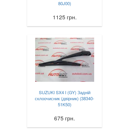
80J00)
1125 грн.
SUZUKI SX4 I (GY) Задній
склоочисник (двірник) (38340-
51K50)
675 грн.