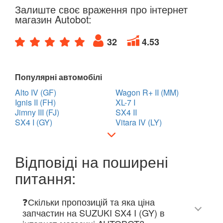
Залиште своє враження про інтернет
магазин Autobot:
32
4.53
Популярні автомобілі
Alto IV (GF)
Wagon R+ II (MM)
Ignis II (FH)
XL-7 I
Jimny III (FJ)
SX4 II
SX4 I (GY)
Vitara IV (LY)
Відповіді на поширені
питання:
❓Скільки пропозицій та яка ціна
запчастин на SUZUKI SX4 I (GY) в