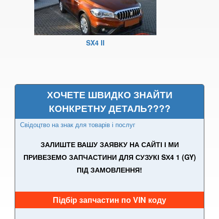
PEUGEOT
keyboard_arrow_down
PORSCHE
keyboard_arrow_down
SX4 II
RENAULT
keyboard_arrow_down
ROVER
keyboard_arrow_down
ХОЧЕТЕ ШВИДКО ЗНАЙТИ
SAAB
keyboard_arrow_down
КОНКРЕТНУ ДЕТАЛЬ????
SEAT
keyboard_arrow_down
Свідоцтво на знак для товарів і послуг
SKODA
keyboard_arrow_down
ЗАЛИШТЕ ВАШУ ЗАЯВКУ НА САЙТІ І МИ
ПРИВЕЗЕМО ЗАПЧАСТИНИ ДЛЯ СУЗУКІ SХ4 1 (GY)
SMART
keyboard_arrow_down
ПІД ЗАМОВЛЕННЯ!
SUBARU
keyboard_arrow_down
Підбір запчастин по VIN коду
SUZUKI
keyboard_arrow_down