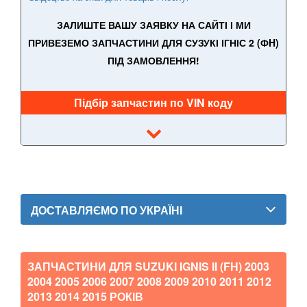
Alto IV (GF)
ЗАЛИШТЕ ВАШУ ЗАЯВКУ НА САЙТІ І МИ
Alto V
ПРИВЕЗЕМО ЗАПЧАСТИНИ ДЛЯ СУЗУКІ ІГНІС 2 (ФH)
ПІД ЗАМОВЛЕННЯ!
Ignis II (FH)
Ignis III
Підбір запчастин по VIN коду
Jimny III (FJ)
SX4 I (GY)
SX4 II
SX4 S-Cross
ДОСТАВЛЯЄМО ПО УКРАЇНІ
Vitara IV (LY)
Wagon R+ I (EM)
ЗАПЧАСТИНИ ДЛЯ SUZUKI IGNIS II (FH)
2003
2004 2005 2006 2007 2008 2009 2010 2011 2012
Wagon R+ II (MM)
2013 2014 2015
РОКІВ