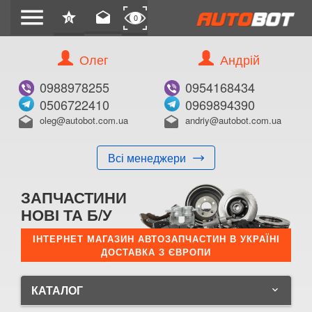
menu
star
drafts
0
0
Олег
Андрій
0988978255
0954168434
0506722410
0969894390
oleg@autobot.com.ua
andriy@autobot.com.ua
drafts
drafts
Всі менеджери
ЗАПЧАСТИНИ
НОВІ ТА Б/У
ІНТЕРНЕТ МАГАЗИН АВТОЗАПЧАСТИН В УКРАЇНІ
ДОСТАВКА З ЄВРОПИ
КАТАЛОГ
keyboard_arrow_down