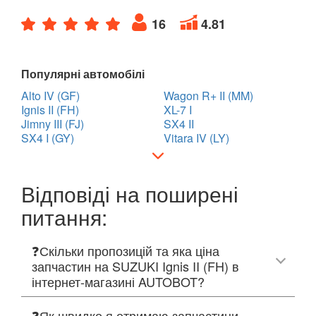
16
4.81
Популярні автомобілі
Alto IV (GF)
Wagon R+ II (MM)
Ignis II (FH)
XL-7 I
Jimny III (FJ)
SX4 II
SX4 I (GY)
Vitara IV (LY)
Відповіді на поширені
питання:
❓Скільки пропозицій та яка ціна
запчастин на SUZUKI Ignis II (FH) в
інтернет-магазині AUTOBOT?
❓Як швидко я отримаю запчастини