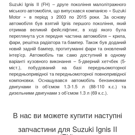
Suzuki Ignis II (FH) – друге покоління малолітражного
міського автомобіля, що випускався компанією « Suzuki
Motor » в період з 2003 по 2015 роки. За основу
автомобіля був взятий Ignis першого покоління, який
отримав великий фейсліфтинг, в ході якого була
переглянута уся передня частина автомобіля – крила,
фари, решітка радіатора та бампер. Також був доданий
новий задній бампер, протитуманні фари та оновлений
інтер’єр. Автомобіль так само доступний в одному
варіанті кузовного виконання – 5-дверний хетчбек (5-
міст.), побудований на базі передньомоторної
передньопривідної та передньомоторної повнопривідної
компоновки. Оснащувався автомобіль бензиновими
двигунами із об’ємом 1.3-1.5 л (88-110 к.с.) та
дизельними двигунами з об’ємом 1.3 л (69 к.с.).
В нас ви можете купити наступні
запчастини для Suzuki Ignis II