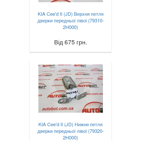
SAAB
keyboard_arrow_down
KIA Cee'd II (JD) Верхня петля
SEAT
keyboard_arrow_down
дверки передньої лівої (79310-
2H000)
SKODA
keyboard_arrow_down
Від 675 грн.
SMART
keyboard_arrow_down
SUBARU
keyboard_arrow_down
SUZUKI
keyboard_arrow_down
TESLA
keyboard_arrow_down
TOYOTA
keyboard_arrow_down
VOLKSWAGEN
keyboard_arrow_down
VOLVO
KIA Cee'd II (JD) Нижня петля
keyboard_arrow_down
дверки передньої лівої (79320-
В наявності!
2H000)
keyboard_arrow_down