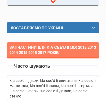
Niro (DE)
Niro II (SG2)
Opirus (GH)
ДОСТАВЛЯЄМО ПО УКРАЇНІ
Optima I (MS, GD)
Optima II (MG)
ЗАПЧАСТИНИ ДЛЯ KIA CEE'D II (JD)
2012 2013
2014 2015 2016 2017
РОКІВ
Optima III (TF)
Часто шукають
Optima IV (JF)
Прикріпити файл
Picanto I (BA, SA)
attach_file
kia cee'd iі диски, kia cee'd iі двигатели, kia cee'd iі
Picanto II (TA)
магнитола, kia cee'd iі шины, kia cee'd iі зеркала,
kia cee'd iі фары, kia cee'd iі датчик, kia cee'd iі
Picanto III (JA)
стекло
Rio II (DE)