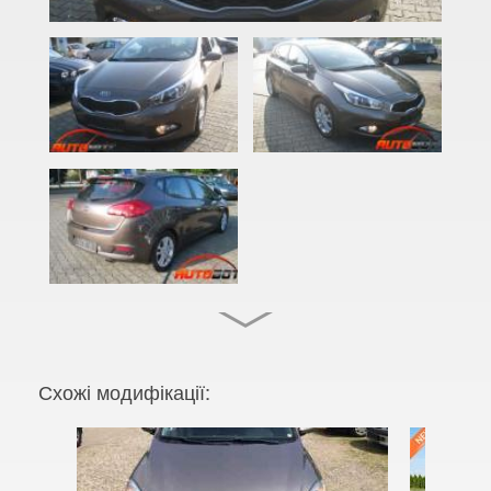
Cadenza (JG, VG)
Carens I (FC)
Carens II (FJ)
Carens III (UN)
Carens IV (RP)
Carnival I (UP, GQ)
Carnival II (VQ)
Carnival III (UVP, YP)
Cee'd I (ED)
Схожі модифікації:
PRO Cee'd I (ED)
Cee'd II (JD)