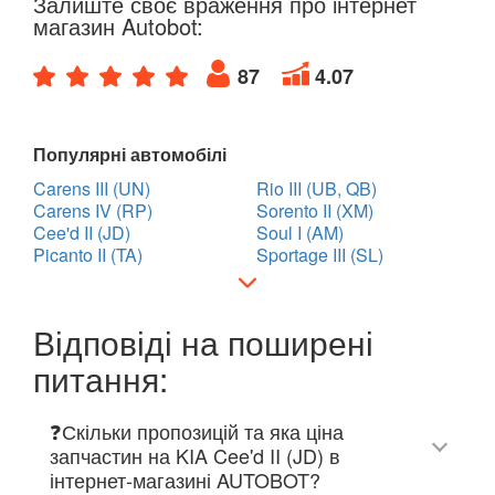
Залиште своє враження про інтернет
магазин Autobot:
87
4.07
Популярні автомобілі
Carens III (UN)
Rio III (UB, QB)
Carens IV (RP)
Sorento II (XM)
Cee'd II (JD)
Soul I (AM)
Picanto II (TA)
Sportage III (SL)
Відповіді на поширені
питання:
❓Скільки пропозицій та яка ціна
запчастин на KIA Cee'd II (JD) в
інтернет-магазині AUTOBOT?