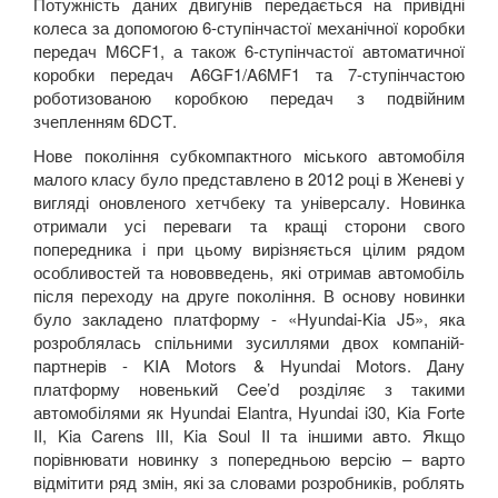
Потужність даних двигунів передається на привідні
колеса за допомогою 6-ступінчастої механічної коробки
передач
M
6
CF
1, а також 6-ступінчастої автоматичної
коробки передач
A
6
GF
1/
A
6
MF
1 та 7-ступінчастою
роботизованою коробкою передач з подвійним
зчепленням 6
DCT
.
Нове покоління субкомпактного міського автомобіля
малого класу було представлено в 2012 році в Женеві у
вигляді оновленого хетчбеку та універсалу. Новинка
отримали усі переваги та кращі сторони свого
попередника і при цьому вирізняється цілим рядом
особливостей та нововведень, які отримав автомобіль
після переходу на друге покоління. В основу новинки
було закладено платформу - «
Hyundai
-
Kia
J
5», яка
розроблялась спільними зусиллями двох компаній-
партнерів -
KIA
Motors
&
Hyundai
Motors
. Дану
платформу новенький
Cee
’
d
розділяє з такими
автомобілями як
Hyundai
Elantra
,
Hyundai
i
30,
Kia
Forte
II
,
Kia
Carens
III
,
Kia
Soul
II
та іншими авто. Якщо
порівнювати новинку з попередньою версію – варто
відмітити ряд змін, які за словами розробників, роблять