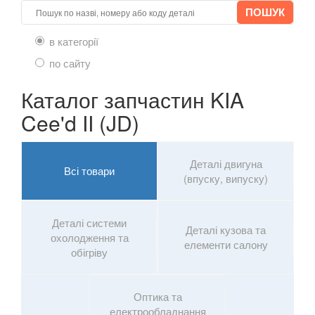
Rio III (UB, QB)
в категорії
Rio IV (YB)
по сайту
Shuma II (FB)
Каталог запчастин KIA
Sorento II (XM)
Cee'd II (JD)
Sorento III (UM, C5)
Деталі двигуна
Soul I (AM)
Всі товари
(впуску, випуску)
Soul II (PS)
Деталі системи
Soul EV I
Деталі кузова та
охолодження та
елементи салону
обігріву
Soul EV II
Stonic
Оптика та
електрообладнання
Sportage I (K00, JA)