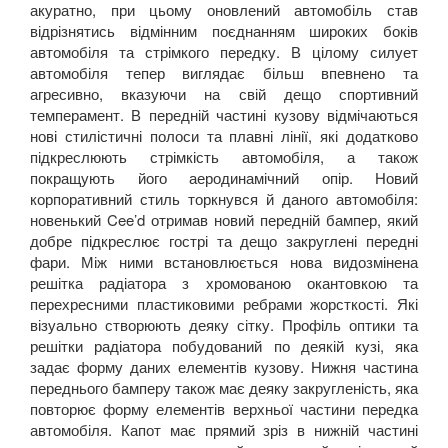
акуратно, при цьому оновлений автомобіль став
відрізнятись відмінним поєднанням широких боків
автомобіля та стрімкого передку. В цілому силует
автомобіля тепер виглядає більш впевнено та
агресивно, вказуючи на свій дещо спортивний
темперамент. В передній частині кузову відмічаються
нові стилістичні полоси та плавні лінії, які додатково
підкреслюють стрімкість автомобіля, а також
покращують його аеродинамічний опір. Новий
корпоративний стиль торкнувся й даного автомобіля:
новенький
Cee
’
d
отримав новий передній бампер, який
добре підкреслює гострі та дещо закруглені передні
фари. Між ними встановлюється нова видозмінена
решітка радіатора з хромованою окантовкою та
перехресними пластиковими ребрами жорсткості. Які
візуально створюють деяку сітку. Профіль оптики та
решітки радіатора побудований по деякій кузі, яка
задає форму даних елементів кузову. Нижня частина
переднього бамперу також має деяку закругленість, яка
повторює форму елементів верхньої частини передка
автомобіля. Капот має прямий зріз в нижній частині