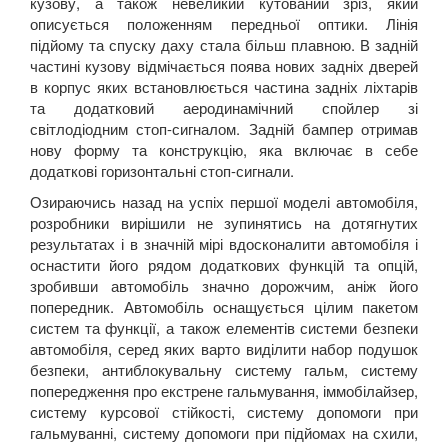
кузову, а також невеликий кутований зріз, який
описується положенням передньої оптики. Лінія
підйому та спуску даху стала більш плавною. В задній
частині кузову відмічається поява нових задніх дверей
в корпус яких встановлюється частина задніх ліхтарів
та додатковий аеродинамічний спойлер зі
світлодіодним стоп-сигналом. Задній бампер отримав
нову форму та конструкцію, яка включає в себе
додаткові горизонтальні стоп-сигнали.
Озираючись назад на успіх першої моделі автомобіля,
розробники вирішили не зупинятись на дотягнутих
результатах і в значній мірі вдосконалити автомобіля і
оснастити його рядом додаткових функцій та опцій,
зробивши автомобіль значно дорожчим, аніж його
попередник. Автомобіль оснащується цілим пакетом
систем та функції, а також елементів системи безпеки
автомобіля, серед яких варто виділити набор подушок
безпеки, антиблокувальну систему гальм, систему
попередження про екстрене гальмування, іммобілайзер,
систему курсової стійкості, систему допомоги при
гальмуванні, систему допомоги при підйомах на схили,