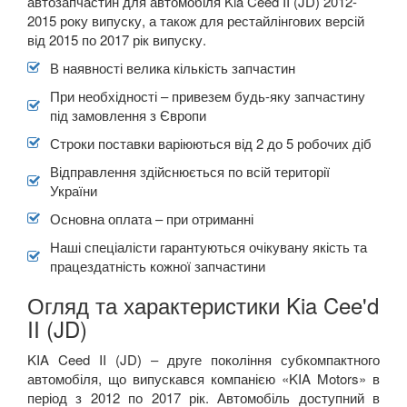
автозапчастин для автомобіля Kia Ceed II (JD) 2012-
2015 року випуску, а також для рестайлінгових версій
від 2015 по 2017 рік випуску.
В наявності велика кількість запчастин
При необхідності – привезем будь-яку запчастину
під замовлення з Європи
Строки поставки варіюються від 2 до 5 робочих діб
Відправлення здійснюється по всій території
України
Основна оплата – при отриманні
Наші спеціалісти гарантуються очікувану якість та
працездатність кожної запчастини
Огляд та характеристики Kia Cee'd
II (JD)
KIA
Ceed
II
(
JD
) –
друге покоління субкомпактного
автомобіля, що випускався компанією «
KIA
Motors
»
в
пер
іод з 2012 по 2017 рік. Автомобіль доступний в