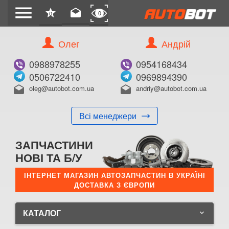
menu
star
drafts
0
0
Олег
Андрій
0988978255
0954168434
0506722410
0969894390
oleg@autobot.com.ua
andriy@autobot.com.ua
drafts
drafts
Всі менеджери
ЗАПЧАСТИНИ
НОВІ ТА Б/У
ІНТЕРНЕТ МАГАЗИН АВТОЗАПЧАСТИН В УКРАЇНІ
ДОСТАВКА З ЄВРОПИ
КАТАЛОГ
keyboard_arrow_down