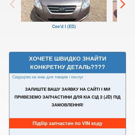
PRO Cee'd II (JD)
Cee’d III (CD)
Cee'd I (ED)
Cee'd III Sportwagen
X Cee’d
ХОЧЕТЕ ШВИДКО ЗНАЙТИ
EV3
КОНКРЕТНУ ДЕТАЛЬ????
EV4
Свідоцтво на знак для товарів і послуг
EV6
ЗАЛИШТЕ ВАШУ ЗАЯВКУ НА САЙТІ І МИ
EV9
ПРИВЕЗЕМО ЗАПЧАСТИНИ ДЛЯ КІА СІД 2 (JD) ПІД
ЗАМОВЛЕННЯ!
Magentis II (MG)
Magentis III (TF)
Підбір запчастин по VIN коду
Magentis IV (JF)