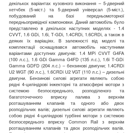
декількох варіантах кузовного виконання – 5-дверний
хетчбек (5-міст.) та 5-дверний універсал (5-міст.),
побудований на базі передньомоторної
передньопривідної компоновки. Даний автомобіль було
представлено в декількох наступних моделях -
1.4
CVVT
, 1.6
GDi
, 1.6
i
,
T
-
GDi
, 1.4
CRDi
, 1.6
CRDi
,
а також в
деяких їх варіаціях. В залежності від моделі та
комплектації оснащувався автомобіль наступними
варіантами доступних двигунів: 1.4
MPi
CVVT
G
4
FA
(100 л.с.), 1.6
GDi
Gamma
G
4
FD
(135 л.с.), 1.6
i
T
-
GDi
Gamma
GDFD
(204 л.с.) – бензинові двигуни; 1.4
CRDi
U
2
WGT
(90 л.с.), 1.6
CRDi
U
2
VGT
(110 л.с.) – дизельні
двигуни. Бензинові силові агрегати являють собою
рядні 4-циліндрові інжекторні та атмосферні мотори з
системою безпосереднього, розподіленого та
багатоточечного вприску палива з верхнім
розташуванням клапанів та одного або двох
розподільчих валів; дизельні силові агрегати являють
собою рядні 4-циліндрові турбінні мотори з системою
безпосереднього вприску
Common
Rail
з верхнім
розташуванням клапанів та двох розподільчих валів.