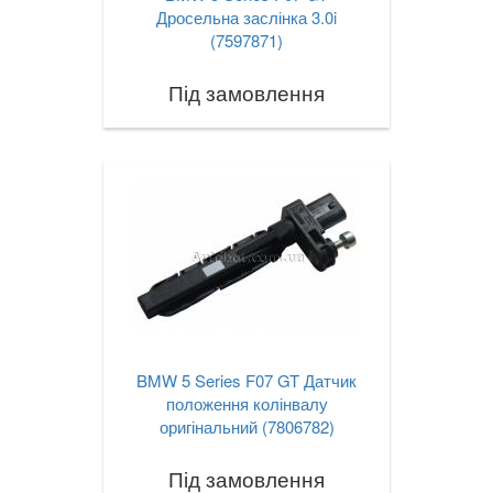
Дросельна заслінка 3.0i
X6M I E71
(7597871)
X6 II F16
Під замовлення
X6M II F86
X6 III G06
X7 G07
XM (G09)
Z3 E36
Z3M E36
BMW 5 Series F07 GT Датчик
Z4 E85/E86
положення колінвалу
оригінальний (7806782)
Z4M E85/E86
Під замовлення
Z4 E89