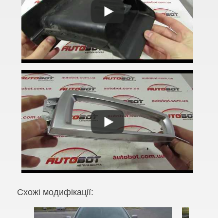
3 Series F30, F31, F36
3 Series F34
M3 F80
3 Series G20/G21
4 Series F32
4 Series F33
4 Series F36
M4 F82/F83
5 Series E39
M5 E39
Схожі модифікації:
5 Series E60