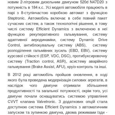
новим 2-літровим дизельним двигуном 520d N47D20 з
потужність в 184 к.с. Усі моделі автомобіля працюють в
парі з 8-ступінчастою коробкою автомат з функцією
Steptronic. Автомобіль включає в себе повний пакет
сучасних систем, а також технологічні рішення, в тому
числі систему Efficient Dynamics з включеною в неї
функцією рекуперативного гальмування, систему
адаптивної аеродинаміки, систему Dynamic Drive
Control, антиблокувальну систему (ABS), систему
розподілення гальмівних зусиль (EBD, EBV), систему
курсової стійкості (ESP, VDC, DSC), протибуксировочну
систему (Traction control, ASR), асистему аварійного
гальмування (Brake Assist, AFU), круіз-контроль та інші.
В 2012 році автомобіль пройшов оновлення, в ході
якого була проведена модернізація силових агрегатів, в
наслідок чого двигуни отримали збільшення
продуктивності та загальної потужності, окрім того, усі
двигуни почали оснащуватись системою управління
CVVT клапана Valvetronic. З додаткових опцій стала
доступною система Efficient Dynamics з автоматичним
запуском та зупинкою двигуна, двома режимами їзди -