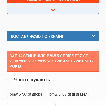
6 Series E63
6 Series E64
M6 E63/E64
6 Series F12
ДОСТАВЛЯЄМО ПО УКРАЇНІ
6 Series F13
6 Series F06
ЗАПЧАСТИНИ ДЛЯ BMW 5 SERIES F07 GT
2009 2010 2011 2012 2013 2014 2015 2016 2017
M6 F12/F13/F06
РОКІВ
6 Series G32
Часто шукають
Прикріпити файл
7 Series E38
attach_file
7 Series F01/F02
bmw 5 f07 gt диски
bmw 5 f07 gt двигатели
7 Series E65/E66/E67/E68