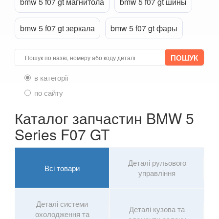
bmw 5 f07 gt магнитола
bmw 5 f07 gt шины
7 Series G11/G12
bmw 5 f07 gt зеркала
bmw 5 f07 gt фары
8 Series G14/G15/G16
i3 l01
i8 l12/l15
в категорії
по сайту
X1 I E84
Каталог запчастин BMW 5
X1 II F48
Series F07 GT
X2 F39
X3 I E83
Деталі рульового
Всі товари
управління
X3 II F25
X3 III G01
Деталі системи
Деталі кузова та
охолодження та
X3M III F97