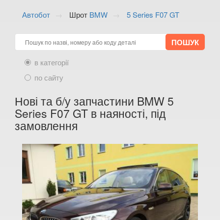
ALFA ROMEO
keyboard_arrow_down
Автобот
Шрот
BMW
5 Series F07 GT
AUDI
keyboard_arrow_down
BMW
keyboard_arrow_down
в категорії
1 Series E81
по сайту
1 Series E82
Нові та б/у запчастини BMW 5
1 Series E87
Series F07 GT в наяності, під
замовлення
1 Series E88
1 Series F20
1 Series F21
1 Series F40
M1 F40