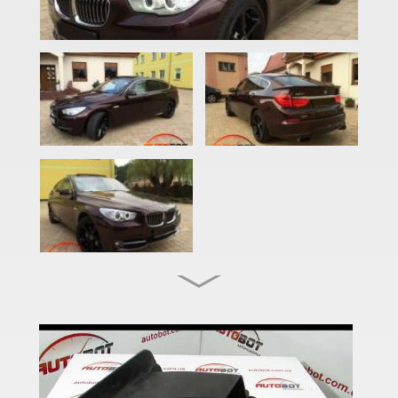
2 Series F22
2 Series F23
2 Series F45
2 Series F46
M2 F87
2 Series F44 Gran Coupe
M2 F44 Gran Coupe
3 Series E46
M3 E46
3 Series E90, E91, E92, E93
M3 E90/E92/E93