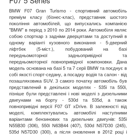
F07 5 Series
BMW F07 Gran Turismo - спортивний автомобіль
преміум класу (бізнес-клас), представник шостого
покоління автомобілей, що випускались компанією
"BMW" в період з 2010 по 2014 роки. Автомобіля являє
собою спорткар з задніми дверцятами та доступний в
одному варіанті кузовного виконання - 5-дверний
ліфтбек (5-міст.), побудований на базі
передньомоторної задньопривідної та
передньомоторної повнопривідної компоновки. Дана
модель основана на базі 5 та 7 серії BMW та поєднує в
собі якості спорт-седану, а посадку водія та салон - від
позашляховика SUV. З самого початку автомобіль був
представлений в декількох моделях - 535i та 550i,
пізніше були представлені і нові моделі з дизельними
двигунами на борту - 530d та 535d, а також
повнопривідні версії F07 GT xDrive. В залежності від
моделі, комплектувались автомобілі наступними
варіантами бензинових та дизельних двигунів: 535i
N55B30 (306), 550i N63B44 (407), 530d N57D30 (245),
535d N57D30 (300), а після оновлення в 2012 році і