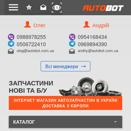
menu
star
drafts
0
0
Олег
Андрій
0988978255
0954168434
0506722410
0969894390
oleg@autobot.com.ua
andriy@autobot.com.ua
drafts
drafts
Всі менеджери
ЗАПЧАСТИНИ
НОВІ ТА Б/У
ІНТЕРНЕТ МАГАЗИН АВТОЗАПЧАСТИН В УКРАЇНІ
ДОСТАВКА З ЄВРОПИ
КАТАЛОГ
keyboard_arrow_down