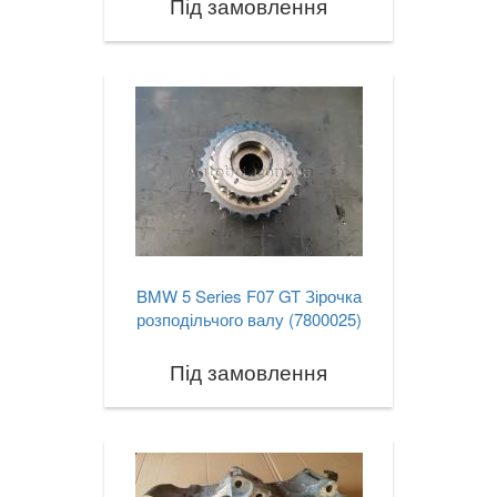
Під замовлення
TOYOTA
keyboard_arrow_down
VOLKSWAGEN
keyboard_arrow_down
VOLVO
keyboard_arrow_down
В наявності!
keyboard_arrow_down
BMW 5 Series F07 GT Зірочка
розподільчого валу (7800025)
Під замовлення