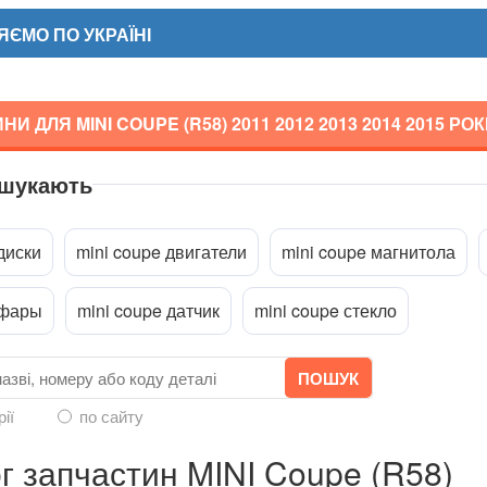
ЄМО ПО УКРАЇНІ
И ДЛЯ MINI COUPE (R58)
2011 2012 2013 2014 2015
РОК
 шукають
a
диски
mini coupe двигатели
mini coupe магнитола
 фары
mini coupe датчик
mini coupe стекло
рії
по сайту
г запчастин MINI Coupe (R58)