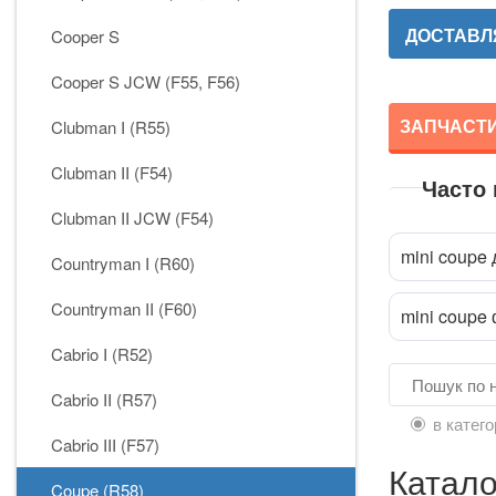
ДОСТАВЛЯ
Cooper S
Cooper S JCW (F55, F56)
ЗАПЧАСТИН
Clubman I (R55)
Clubman II (F54)
Часто
Clubman II JCW (F54)
mini coupe 
Countryman I (R60)
Countryman II (F60)
mini coupe
Cabrio I (R52)
Cabrio II (R57)
в катего
Cabrio III (F57)
Катало
Coupe (R58)