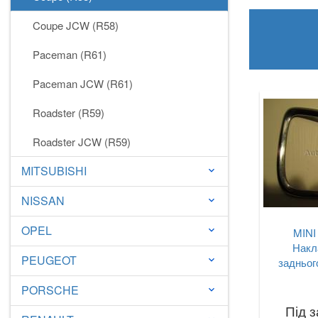
Coupe JCW (R58)
Paceman (R61)
Paceman JCW (R61)
Roadster (R59)
Roadster JCW (R59)
MITSUBISHI
keyboard_arrow_down
NISSAN
keyboard_arrow_down
OPEL
keyboard_arrow_down
MINI
Накл
PEUGEOT
keyboard_arrow_down
задньог
PORSCHE
keyboard_arrow_down
Під 