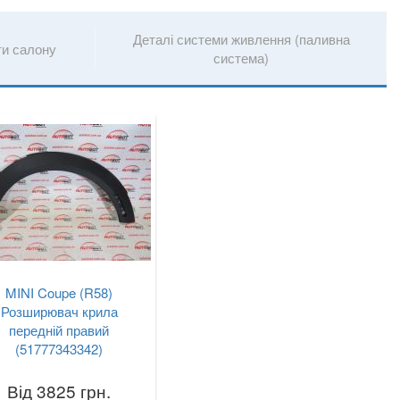
Деталі системи живлення (паливна
ти салону
система)
MINI Coupe (R58)
Розширювач крила
передній правий
(51777343342)
Від 3825 грн.