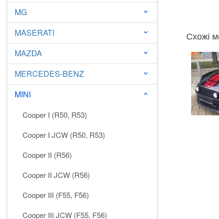
MG
keyboard_arrow_down
MASERATI
keyboard_arrow_down
Схожі м
MAZDA
keyboard_arrow_down
MERCEDES-BENZ
keyboard_arrow_down
MINI
keyboard_arrow_down
Cooper I (R50, R53)
Cooper I JCW (R50, R53)
Cooper II (R56)
Cooper II JCW (R56)
Cooper III (F55, F56)
Cooper III JCW (F55, F56)