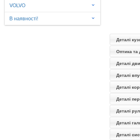
VOLVO
keyboard_arrow_down
В наявності!
keyboard_arrow_down
Деталі куз
Оптика та 
Деталі дви
Деталі впу
Деталі кор
Деталі пер
Деталі рул
Деталі гал
Деталі си