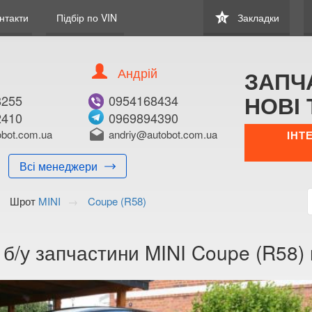
star
нтакти
Підбір по VIN
Закладки
0
Андрій
ЗАПЧ
НОВІ 
8255
0954168434
2410
0969894390
bot.com.ua
drafts
andriy@autobot.com.ua
ІНТ
Всі менеджери
Шрот
MINI
Coupe (R58)
 б/у запчастини MINI Coupe (R58) 