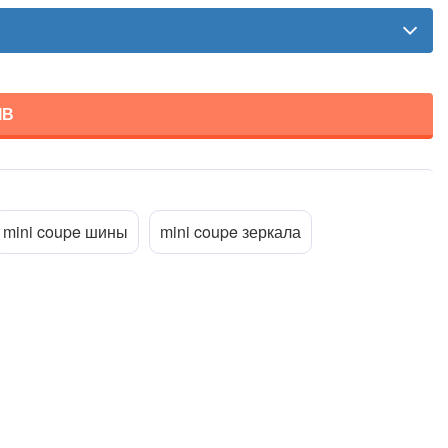
ІВ
Прикріпити файл
ttach_file
mini coupe шины
mini coupe зеркала