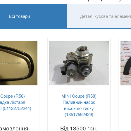
Всі товари
Деталі кузова та елемен
 Coupe (R58)
MINI Coupe (R58)
адка ліхтаря
Паливний насос
о (51132752244)
високого тиску
(13517592429)
замовлення
Від 13500 грн.