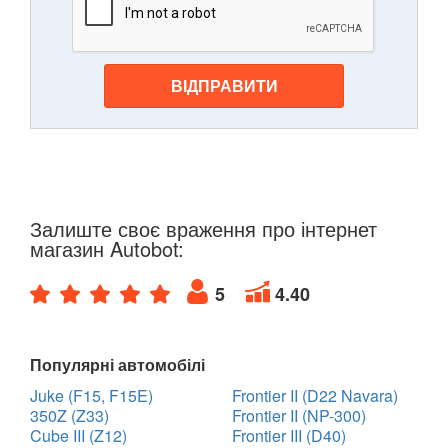
ВІДПРАВИТИ
Залиште своє враження про інтернет
магазин Autobot:
5
4.40
Популярні автомобілі
Juke (F15, F15E)
Frontier II (D22 Navara)
350Z (Z33)
Frontier II (NP-300)
Cube III (Z12)
Frontier III (D40)