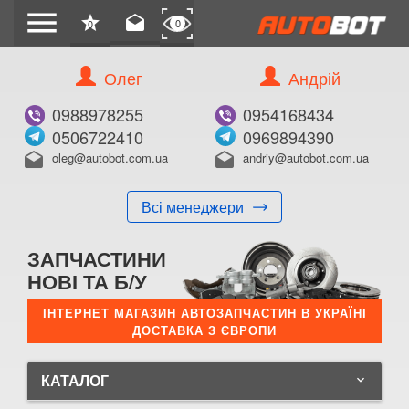
menu
star
drafts
0
0
Олег
Андрій
0988978255
0954168434
0506722410
0969894390
oleg@autobot.com.ua
andriy@autobot.com.ua
drafts
drafts
Всі менеджери
ЗАПЧАСТИНИ
НОВІ ТА Б/У
ІНТЕРНЕТ МАГАЗИН АВТОЗАПЧАСТИН В УКРАЇНІ
ДОСТАВКА З ЄВРОПИ
КАТАЛОГ
keyboard_arrow_down