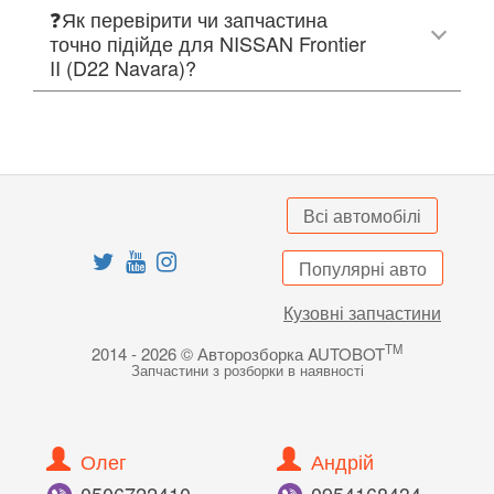
❓Як перевірити чи запчастина
точно підійде для NISSAN Frontier
II (D22 Navara)?
Всі автомобілі
Популярні авто
Кузовні запчастини
TM
2014 - 2026 © Авторозборка AUTOBOT
Запчастини з розборки в наявності
Олег
Андрій
050
672
24
10
095
416
84
34