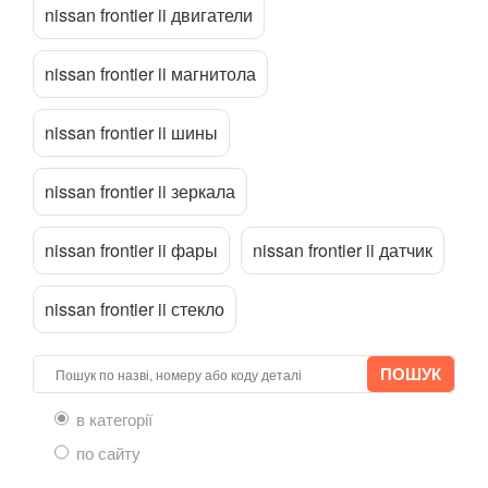
NV200 (M20)
nissan frontier ii двигатели
Navara (D23M)
nissan frontier ii магнитола
Pathfinder II (R50)
nissan frontier ii шины
Pathfinder III (R51)
Patrol V (Y61)
nissan frontier ii зеркала
Pixo (UA0)
nissan frontier ii фары
nissan frontier ii датчик
Pulsar
nissan frontier ii стекло
Qashqai I (J10)
Qashqai+2 (J10)
Qashqai II (J11)
в категорії
Quest III (V42)
по сайту