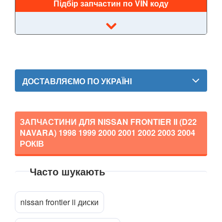
Підбір запчастин по VIN коду
GT-R (R35)
Interstar (T35)
Interstar (X70)
ДОСТАВЛЯЄМО ПО УКРАЇНІ
Juke (F15, F15E)
Kubistar (X76)
ЗАПЧАСТИНИ ДЛЯ NISSAN FRONTIER II (D22
Murano (Z50)
NAVARA)
1998 1999 2000 2001 2002 2003 2004
Micra IV (K13)
РОКІВ
Micra V (K14)
Часто шукають
Прикріпити файл
attach_file
Note I (E11)
nissan frontier ii диски
Note II (E12)