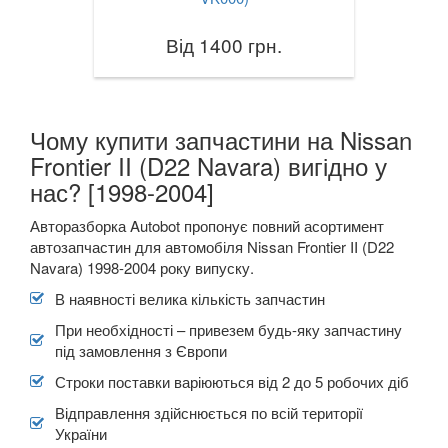
VOLKSWAGEN
keyboard_arrow_down
Від 1400 грн.
VOLVO
keyboard_arrow_down
В наявності!
keyboard_arrow_down
Чому купити запчастини на Nissan
Frontier II (D22 Navara) вигідно у
нас? [1998-2004]
Авторазборка Autobot пропонує повний асортимент
автозапчастин для автомобіля Nissan Frontier II (D22
Navara) 1998-2004 року випуску.
В наявності велика кількість запчастин
При необхідності – привезем будь-яку запчастину
під замовлення з Європи
Строки поставки варіюються від 2 до 5 робочих діб
Відправлення здійснюється по всій території
України