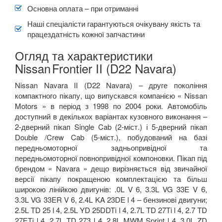
Основна оплата – при отриманні
Наші спеціалісти гарантуються очікувану якість та
працездатність кожної запчастини
Огляд та характеристики
Nissan
Frontier II (D22 Navara)
Nissan Navara II (D22 Navara) – друге покоління
компактного пікапу, що випускався компанією « Nissan
Motors » в період з 1998 по 2004 роки. Автомобіль
доступний в декількох варіантах кузовного виконання –
2-дверний пікап Single Cab (2-міст.) і 5-дверний пікап
Double /Crew Cab (5-міст.), побудований на базі
передньомоторної задньопривідної та
передньомоторної повнопривідної компоновки. Пікап під
брендом « Navara » дещо вирізняється від звичайної
версії пікапу покращеною комплектацією та більш
широкою лінійкою двигунів: .0L V 6, 3.3L VG 33E V 6,
3.3L VG 33ER V 6, 2.4L KA 23DE l 4 – бензинові двигуни;
2.5L TD 25 l 4, 2.5L YD 25DDTi l 4, 2.7L TD 27Ti l 4, 2.7 TD
27ETi l 4, 2.7L TD 273 l 4, 2.8L MWM Sprint l 4, 3.0L ZD