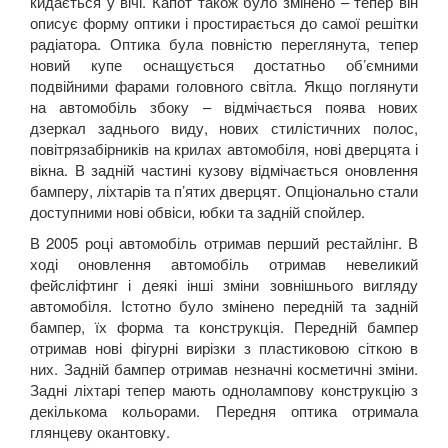
кидається у вічі. Капот також було змінено – тепер він
описує форму оптики і простирається до самої решітки
радіатора. Оптика була повністю переглянута, тепер
новий купе оснащується достатньо об’ємними
подвійними фарами головного світла. Якщо поглянути
на автомобіль збоку – відмічається поява нових
дзеркал заднього виду, нових стилістичних полос,
повітрязабірників на крилах автомобіля, нові дверцята і
вікна. В задній частині кузову відмічається оновлення
бамперу, ліхтарів та п’ятих дверцят. Опціонально стали
доступними нові обвіси, юбки та задній спойлер.
В 2005 році автомобіль отримав перший рестайлінг. В
ході оновлення автомобіль отримав невеликий
фейсліфтинг і деякі інші зміни зовнішнього вигляду
автомобіля. Істотно було змінено передній та задній
бампер, їх форма та конструкція. Передній бампер
отримав нові фігурні вирізки з пластиковою сіткою в
них. Задній бампер отримав незначні косметичні зміни.
Задні ліхтарі тепер мають однолампову конструкцію з
декількома кольорами. Передня оптика отримала
глянцеву окантовку.