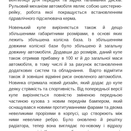
Рульовий механізм автомобіля являє собою шестерню-
рейку, робота якої покращується встановленням
гідравлічного підсилювача керма.
Новенький купе вирізняється також й дещо
збільшеними габаритними розмірами, в основі яких
лежить збільшена колісна база. Із збільшенням
довжини колісної бази було збільшено й загальну
довжину автомобіля. Додавши до розмірів, даний купе
також отримав прибавку в 100 кг й до загальної маси
автомобіля, в тому числі й за рахунок встановлення
додаткових систем та обладнання. Варто відмітити
також й зовнішні відмінні риси оновленого автомобіля.
Новинка отримала новий дизайн, який додає до купе
деяку стрімкість та спортивність. Від попередньої версії
купе вирізняється повністю зміненою передньою
частиною кузова з новим переднім бампером, який
оснащувався новими протитуманними фарами та двома
невеликими прорізями в корпусі, що створюють між
ними невелике ребро. Було оновлено й решітку
радіатора, тепер вона виглядає по-новому і відразу