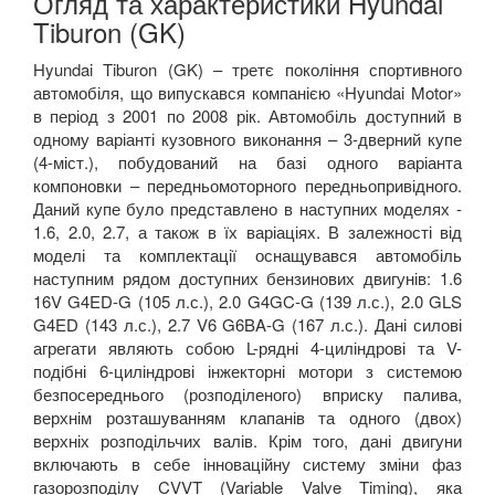
Огляд та характеристики Hyundai
Tiburon (GK)
Hyundai Tiburon (GK) – третє покоління спортивного
автомобіля, що випускався компанією «Hyundai Motor»
в період з 2001 по 2008 рік. Автомобіль доступний в
одному варіанті кузовного виконання – 3-дверний купе
(4-міст.), побудований на базі одного варіанта
компоновки – передньомоторного передньопривідного.
Даний купе було представлено в наступних моделях -
1.6, 2.0, 2.7, а також в їх варіаціях. В залежності від
моделі та комплектації оснащувався автомобіль
наступним рядом доступних бензинових двигунів: 1.6
16V G4ED-G (105 л.с.), 2.0 G4GC-G (139 л.с.), 2.0 GLS
G4ED (143 л.с.), 2.7 V6 G6BA-G (167 л.с.). Дані силові
агрегати являють собою L-рядні 4-циліндрові та V-
подібні 6-циліндрові інжекторні мотори з системою
безпосереднього (розподіленого) вприску палива,
верхнім розташуванням клапанів та одного (двох)
верхніх розподільчих валів. Крім того, дані двигуни
включають в себе інноваційну систему зміни фаз
газорозподілу CVVT (Variable Valve Timing), яка