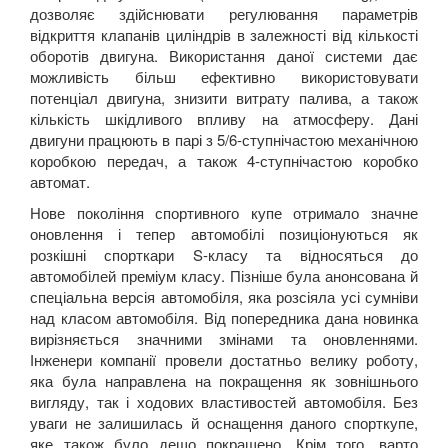
дозволяє здійснювати регулювання параметрів
відкриття клапанів циліндрів в залежності від кількості
оборотів двигуна. Використання даної системи дає
можливість більш ефективно використовувати
потенціал двигуна, знизити витрату палива, а також
кількість шкідливого впливу на атмосферу. Дані
двигуни працюють в парі з 5/6-ступнічастою механічною
коробкою передач, а також 4-ступнічастою коробко
автомат.
Нове покоління спортивного купе отримало значне
оновлення і тепер автомобілі позиціонуються як
розкішні спорткари S-класу та відносяться до
автомобілей преміум класу. Пізніше була анонсована й
спеціальна версія автомобіля, яка розсіяла усі сумніви
над класом автомобіля. Від попередника дана новинка
вирізняється значними змінами та оновленнями.
Інженери компанії провели достатньо велику роботу,
яка була направлена на покращення як зовнішнього
вигляду, так і ходових властивостей автомобіля. Без
уваги не залишилась й оснащення даного спорткупе,
яке також було дещо покращено. Крім того, варто