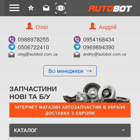
menu
star
drafts
0
0
Олег
Андрій
0988978255
0954168434
0506722410
0969894390
oleg@autobot.com.ua
andriy@autobot.com.ua
drafts
drafts
Всі менеджери
ЗАПЧАСТИНИ
НОВІ ТА Б/У
ІНТЕРНЕТ МАГАЗИН АВТОЗАПЧАСТИН В УКРАЇНІ
ДОСТАВКА З ЄВРОПИ
КАТАЛОГ
keyboard_arrow_down