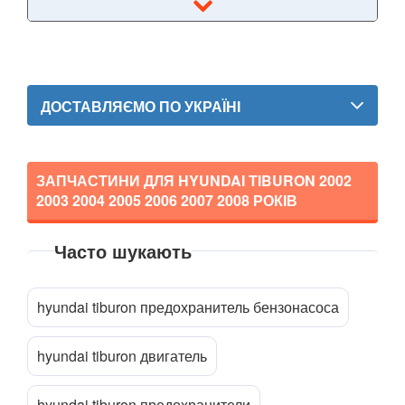
Santa Fe III (DM)
Grand Santa Fe III (NC)
Santa Fe IV (TM)
ДОСТАВЛЯЄМО ПО УКРАЇНІ
Santa Fe V
Tiburon
ЗАПЧАСТИНИ ДЛЯ HYUNDAI TIBURON
2002
2003 2004 2005 2006 2007 2008
РОКІВ
Tucson III (TL)
Часто шукають
Tucson IV
Veloster I
Прикріпити файл
attach_file
hyundai tiburon предохранитель бензонасоса
JAGUAR
keyboard_arrow_down
hyundai tiburon двигатель
JEEP
keyboard_arrow_down
KIA
keyboard_arrow_down
hyundai tiburon предохранители