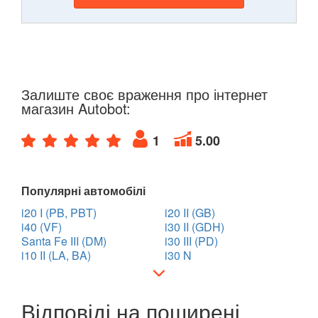
Залиште своє враження про інтернет
магазин Autobot:
1
5.00
Популярні автомобілі
i20 I (PB, PBT)
i20 II (GB)
i40 (VF)
i30 II (GDH)
Santa Fe III (DM)
i30 III (PD)
i10 II (LA, BA)
i30 N
Відповіді на поширені