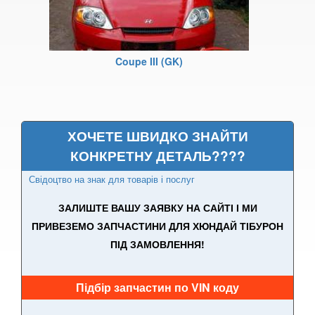
i30 N
i40 (VF)
Coupe III (GK)
ix35 (LM)
ix55 (EN)
Ioniq
ХОЧЕТЕ ШВИДКО ЗНАЙТИ
КОНКРЕТНУ ДЕТАЛЬ????
Ioniq 5
Свідоцтво на знак для товарів і послуг
Ioniq 6
ЗАЛИШТЕ ВАШУ ЗАЯВКУ НА САЙТІ І МИ
Kona
ПРИВЕЗЕМО ЗАПЧАСТИНИ ДЛЯ ХЮНДАЙ ТІБУРОН
ПІД ЗАМОВЛЕННЯ!
Kona II
Matrix (FC)
Підбір запчастин по VIN коду
Nexo