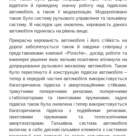
відвітити й проведену значну роботу над підвіскою
автомобіля, а також її модернізацію. Модернізовано
також було систему рульового управління та гальмівну
систему. В наслідок цих оновлень, керованість даного
автомобіля піднялась на рівень вище.
Прекрасна керованість автомобіля і його стійкість на
дорозі забезпечується також й завдяки співпраці з
представниками компанії «
Porsche
», досвід роботи та
інженерні рішення яких вельми позитивно вплинули на
допрацювання рульового механізму автомобіля. Також
було переглянуто й конструкцію підвіски автомобіля –
тепер в передній частині автомобіля використовується
багаторичажна підвіска з амортизаційними стійками,
трикутними поперечними ричагами, поперечними
стабілізаторами та гвинтовими пружинами; задня
підвіска також була оновлена і тепер використовується
багаторичажна підвіска з подвійними ричагами,
гвинтовими пружинами та телескопічними
амортизаторами. Гальмівна система автомобіля
включає в себе дискові гальмівні елементи з системою
вентиляції для передніх та задніх гальмівних дисків.