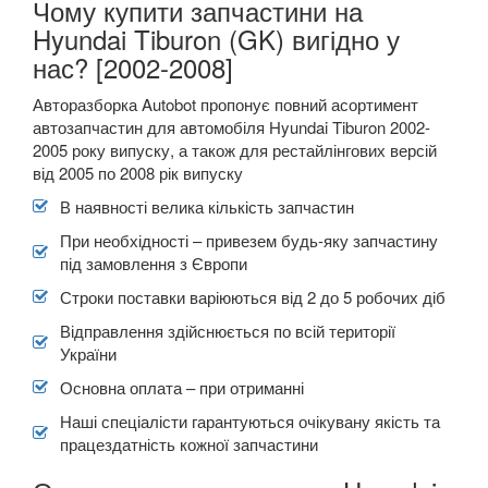
Чому купити запчастини на
TESLA
keyboard_arrow_down
Hyundai Tiburon (GK) вигідно у
нас? [2002-2008]
TOYOTA
keyboard_arrow_down
Авторазборка Autobot пропонує повний асортимент
VOLKSWAGEN
keyboard_arrow_down
автозапчастин для автомобіля Hyundai Tiburon 2002-
2005 року випуску, а також для рестайлінгових версій
VOLVO
keyboard_arrow_down
від 2005 по 2008 рік випуску
В наявності!
В наявності велика кількість запчастин
keyboard_arrow_down
При необхідності – привезем будь-яку запчастину
під замовлення з Європи
Строки поставки варіюються від 2 до 5 робочих діб
Відправлення здійснюється по всій території
України
Основна оплата – при отриманні
Наші спеціалісти гарантуються очікувану якість та
працездатність кожної запчастини