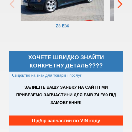
3 Series F30, F31, F36
3 Series F34
Z3 E36
M3 F80
3 Series G20/G21
4 Series F32
ХОЧЕТЕ ШВИДКО ЗНАЙТИ
КОНКРЕТНУ ДЕТАЛЬ????
4 Series F33
Свідоцтво на знак для товарів і послуг
4 Series F36
ЗАЛИШТЕ ВАШУ ЗАЯВКУ НА САЙТІ І МИ
M4 F82/F83
ПРИВЕЗЕМО ЗАПЧАСТИНИ ДЛЯ БМВ Z4 Е89 ПІД
ЗАМОВЛЕННЯ!
5 Series E39
M5 E39
Підбір запчастин по VIN коду
5 Series E60