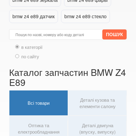
6 Series E63
bmw z4 e89 датчик
bmw z4 e89 стекло
6 Series E64
M6 E63/E64
6 Series F12
в категорії
по сайту
6 Series F13
Каталог запчастин BMW Z4
6 Series F06
E89
M6 F12/F13/F06
6 Series G32
Деталі кузова та
Всі товари
елементи салону
7 Series E38
7 Series F01/F02
Оптика та
Деталі двигуна
електрообладнання
(впуску, випуску)
7 Series E65/E66/E67/E68