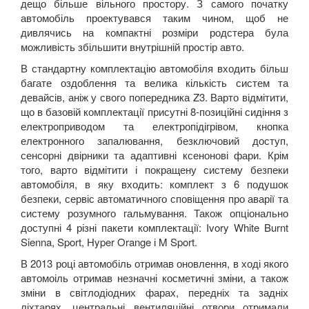
дещо більше вільного простору. З самого початку
автомобіль проектувався таким чином, щоб не
дивлячись на компактні розміри родстера була
можливість збільшити внутрішній простір авто.
В стандартну комплектацію автомобіля входить більш
багате оздоблення та велика кількість систем та
девайсів, аніж у свого попередника Z3. Варто відмітити,
що в базовій комплектації присутні 8-позиційні сидіння з
електроприводом та електропідігрівом, кнопка
електронного запалювання, безключовий доступ,
сенсорні двірники та адаптивні ксенонові фари. Крім
того, варто відмітити і покращену систему безпеки
автомобіля, в яку входить: комплект з 6 подушок
безпеки, сервіс автоматичного сповіщення про аварії та
систему розумного гальмування. Також опціонально
доступні 4 різні пакети комплектації: Ivory White Burnt
Sienna, Sport, Hyper Orange і M Sport.
В 2013 році автомобіль отримав оновлення, в ході якого
автомоіль отримав незначні косметичні зміни, а також
зміни в світлодіодних фарах, передніх та задніх
ліхтарях, центральні вентиляційні отвори отримали