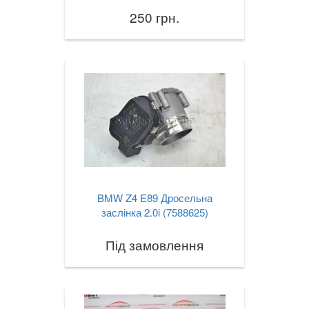
250 грн.
X6M I E71
X6 II F16
X6M II F86
X6 III G06
X7 G07
XM (G09)
Z3 E36
BMW Z4 E89 Дросельна
заслінка 2.0i (7588625)
Z3M E36
Під замовлення
Z4 E85/E86
Z4M E85/E86
Z4 E89