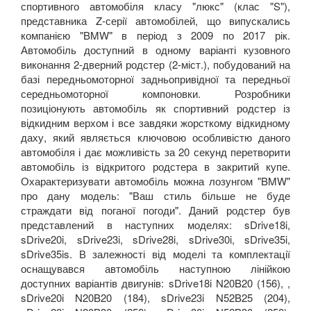
спортивного автомобіля класу "люкс" (клас "S"),
представника Z-серії автомобілей, що випускались
компанією "BMW" в період з 2009 по 2017 рік.
Автомобіль доступний в одному варіанті кузовного
виконання 2-дверний родстер (2-міст.), побудований на
базі передньомоторної задньопривідної та передньої
середньомоторної компоновки. Розробники
позиціонують автомобіль як спортивний родстер із
відкидним верхом і все завдяки жорсткому відкидному
даху, який являється ключовою особливістю даного
автомобіля і дає можливість за 20 секунд перетворити
автомобіль із відкритого родстера в закритий купе.
Охарактеризувати автомобіль можна лозунгом "BMW"
про дану модель: "Ваш стиль більше не буде
страждати від поганої погоди". Даний родстер був
представлений в наступних моделях: sDrive18i,
sDrive20i, sDrive23i, sDrive28i, sDrive30i, sDrive35i,
sDrive35is. В залежності від моделі та комплектації
оснащувався автомобіль наступною лінійкою
доступних варіантів двигунів: sDrive18i N20B20 (156), ,
sDrive20i N20B20 (184), sDrive23i N52B25 (204),