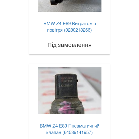
X4 I F26
X4M I F26
BMW Z4 E89 Витратомір
повітря (0280218266)
X4 II G02
Під замовлення
X4M II F98
X5 I E53
X5 II E70
X5M II E70
X5 III F15
X5M III F85
X5 IV G05
BMW Z4 E89 Пневматичний
клапан (64539141957)
X6 I E71