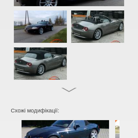
2 Series F22
2 Series F23
2 Series F45
2 Series F46
M2 F87
2 Series F44 Gran Coupe
M2 F44 Gran Coupe
3 Series E46
M3 E46
Схожі модифікації:
3 Series E90, E91, E92, E93
M3 E90/E92/E93