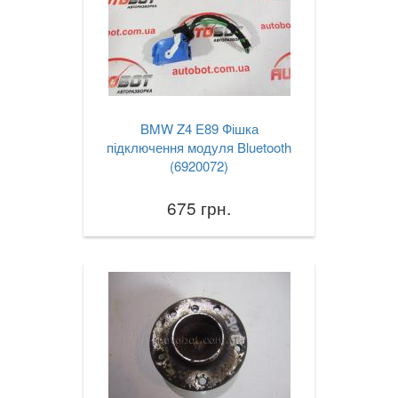
TOYOTA
keyboard_arrow_down
VOLKSWAGEN
keyboard_arrow_down
VOLVO
keyboard_arrow_down
BMW Z4 E89 Фішка
В наявності!
keyboard_arrow_down
підключення модуля Bluetooth
(6920072)
675 грн.