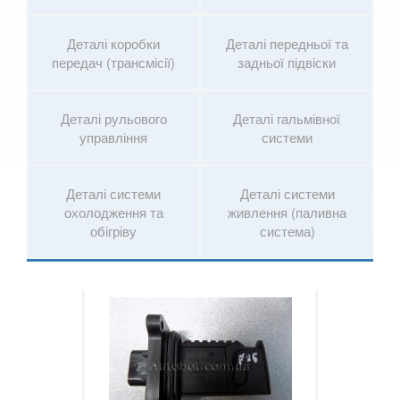
7 Series G11/G12
Деталі коробки
Деталі передньої та
передач (трансмісії)
задньої підвіски
8 Series G14/G15/G16
i3 l01
Деталі рульового
Деталі гальмівної
i8 l12/l15
управління
системи
X1 I E84
Деталі системи
Деталі системи
X1 II F48
охолодження та
живлення (паливна
обігріву
система)
X2 F39
X3 I E83
X3 II F25
X3 III G01
X3M III F97