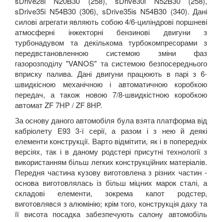
sDrive28i N20B30 (258), sDrive30i N52B30 (258),
sDrive35i N54B30 (306), sDrive35is N54B30 (340). Дані
силові агрегати являють собою 4/6-циліндрові поршневі
атмосферні інжекторні бензинові двигуни з
турбонадувом та декількома турбокомпресорами з
передвстановленною системою зміни фаз
газорозподілу "VANOS" та системою безпосереднього
вприску палива. Дані двигуни працюють в парі з 6-
швидкісною механічною і автоматичною коробкою
передач, а також новою 7/8-швидкістною коробкою
автомат ZF 7HP / ZF 8HP.
За основу даного автомобіля була взята платформа від
кабріолету E93 3-ї серії, а разом і з нею й деякі
елементи конструкції. Варто відмітити, як і в попередніх
версіях, так і в даному родстері присутні технології з
використанням більш легких конструкційних матеріалів.
Передня частина кузову виготовлена з різних частин -
основа виготовлялась із більш міцних марок сталі, а
складові елементи, зокрема капот родстер,
виготовлявся з алюмінію; крім того, конструкція даху та
її висота посадка забезпечують салону автомобіль