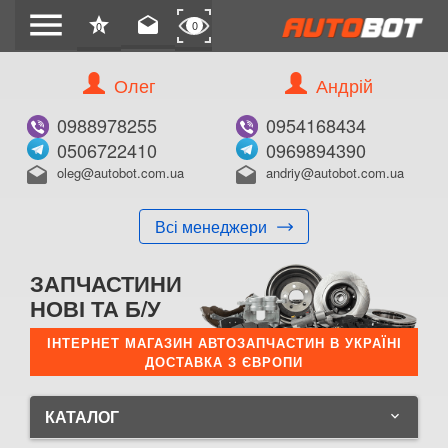
menu
star
drafts
0
0
Олег
Андрій
0988978255
0954168434
0506722410
0969894390
oleg@autobot.com.ua
andriy@autobot.com.ua
drafts
drafts
Всі менеджери
ЗАПЧАСТИНИ
НОВІ ТА Б/У
ІНТЕРНЕТ МАГАЗИН АВТОЗАПЧАСТИН В УКРАЇНІ
ДОСТАВКА З ЄВРОПИ
КАТАЛОГ
keyboard_arrow_down