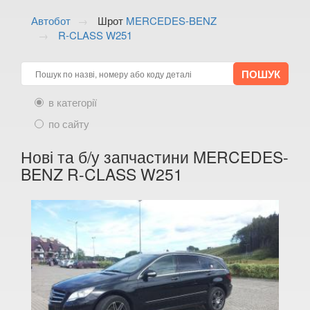
ALFA ROMEO
keyboard_arrow_down
Автобот
Шрот
MERCEDES-BENZ
R-CLASS W251
AUDI
keyboard_arrow_down
BMW
keyboard_arrow_down
CITROEN
keyboard_arrow_down
в категорії
FIAT
по сайту
keyboard_arrow_down
FORD
Нові та б/у запчастини MERCEDES-
keyboard_arrow_down
BENZ R-CLASS W251
HONDA
keyboard_arrow_down
HYUNDAI
keyboard_arrow_down
JAGUAR
keyboard_arrow_down
JEEP
keyboard_arrow_down
KIA
keyboard_arrow_down