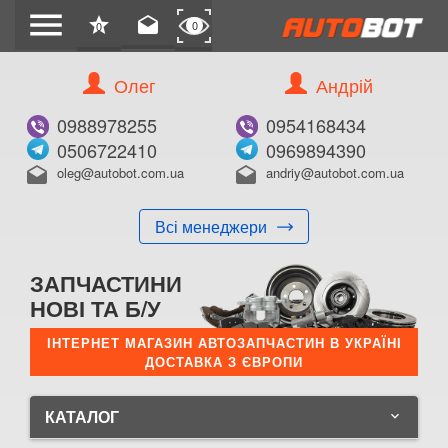
menu
star
drafts
0
0
Олег
Андрій
0988978255
0954168434
0506722410
0969894390
oleg@autobot.com.ua
andriy@autobot.com.ua
drafts
drafts
Всі менеджери
ЗАПЧАСТИНИ
НОВІ ТА Б/У
ІНТЕРНЕТ МАГАЗИН АВТОЗАПЧАСТИН В УКРАЇНІ
ДОСТАВКА З ЄВРОПИ
КАТАЛОГ
keyboard_arrow_down