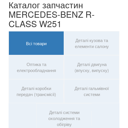
Каталог запчастин
S-CLASS W223
MERCEDES-BENZ R-
S-CLASS C217/A217
CLASS W251
EQS (V297)
SL-CLASS R230
Деталі кузова та
Всі товари
елементи салону
SL-CLASS R231
SLK-CLASS R170
Оптика та
Деталі двигуна
електрообладнання
(впуску, випуску)
SLK-CLASS R171
SLK-CLASS R172
Деталі коробки
Деталі гальмівної
передач (трансмісії)
системи
Sprinter I W901-905
Sprinter II W906
Деталі системи
охолодження та
Vaneo W414
обігріву