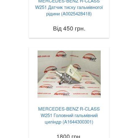
MERCEDES-BENZ R-CLASS
W251 Датчик тиску гальмівногої
рідини (A0025428418)
Від 450 грн.
MERCEDES-BENZ R-CLASS
W251 Головний гальмівний
циліндр (A1644300301)
1800 грн.