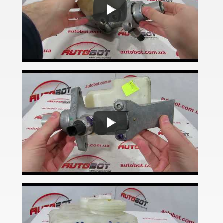
A-CLASS W177/V177
B-CLASS W245
B-CLASS W246
B-CLASS W242e (W246)
Citan W415
C-CLASS W202/S202
C-CLASS W203/S203
C-CLASS Sportcoupe C203
CLC-CLASS SportCoupe CL203
C-CLASS W204/S204
C-CLASS W205/S205/C205/A205