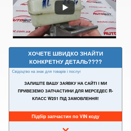
CLA-CLASS C117/X117
CL-CLASS W215/C215
CL-CLASS W216/C216
CLK-CLASS C208/A208
ХОЧЕТЕ ШВИДКО ЗНАЙТИ
CLK-CLASS C209/A209
КОНКРЕТНУ ДЕТАЛЬ????
CLS-CLASS C219
Свідоцтво на знак для товарів і послуг
CLS-CLASS C218
ЗАЛИШТЕ ВАШУ ЗАЯВКУ НА САЙТІ І МИ
ПРИВЕЗЕМО ЗАПЧАСТИНИ ДЛЯ МЕРСЕДЕС R-
CLS-CLASS X218
КЛАСС W251 ПІД ЗАМОВЛЕННЯ!
CLS-CLASS C257
Підбір запчастин по VIN коду
E-CLASS C207/A207
E-CLASS W210/S210