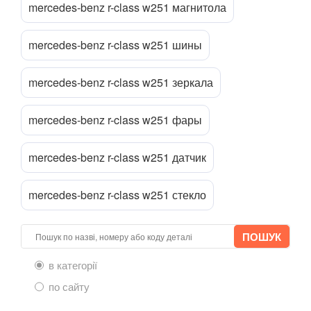
GLB-Class X247
mercedes-benz r-class w251 магнитола
GLC-CLASS X253, C253
mercedes-benz r-class w251 шины
GLE-CLASS C292
mercedes-benz r-class w251 зеркала
GLK-CLASS X204
ML-CLASS I W163
mercedes-benz r-class w251 фары
ML-CLASS II W164
mercedes-benz r-class w251 датчик
ML-CLASS III W166
mercedes-benz r-class w251 стекло
R-CLASS W251
S-CLASS W220
S-CLASS W221
в категорії
по сайту
S-CLASS W222