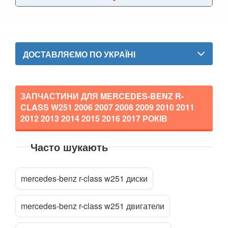
E-CLASS W211/S211
E-CLASS W212/S212
ДОСТАВЛЯЄМО ПО УКРАЇНІ
E-CLASS W213/S213
E-CLASS C238/A238
ЗАПЧАСТИНИ ДЛЯ MERCEDES-BENZ R-
E-CLASS X213 ALL-TERRAIN
CLASS W251
2006 2007 2008 2009 2010 2011
2012 2013 2014 2015 2016 2017
РОКІВ
EQC N293
Часто шукають
G-CLASS W463
Прикріпити файл
attach_file
GL-CLASS X164
mercedes-benz r-class w251 диски
GL-CLASS X166
mercedes-benz r-class w251 двигатели
GLA-CLASS X156