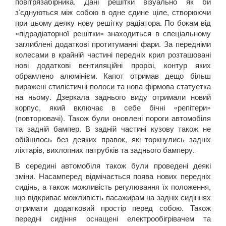
повітрязабірника. Дані решітки візуально як би
з’єднуються між собою в одне єдине ціле, створюючи
при цьому деяку нову решітку радіатора. По бокам від
«підрадіаторної решітки» знаходиться в спеціальному
заглиблені додаткові протитуманні фари. За передніми
колесами в крайній частині передніх крил розташовані
нові додаткові вентиляційні прорізі, контур яких
обрамлено алюмінієм. Капот отримав дещо більш
виражені стилістичні полоси та нова фірмова статуетка
на ньому. Дзеркала заднього виду отримали новий
корпус, який включає в себе бічні «репітери»
(повторювачі). Також були оновлені пороги автомобіля
та задній бампер. В задній частині кузову також не
обійшлось без деяких правок, які торкнулись задніх
ліхтарів, вихлопних патрубків та заднього бамперу.
В середині автомобіля також були проведені деякі
зміни. Насамперед відмічається поява нових передніх
сидінь, а також можливість регулювання їх положення,
що відкриває можливість пасажирам на задніх сидіннях
отримати додатковий простір перед собою. Також
передні сидіння оснащені електрообігрівачем та