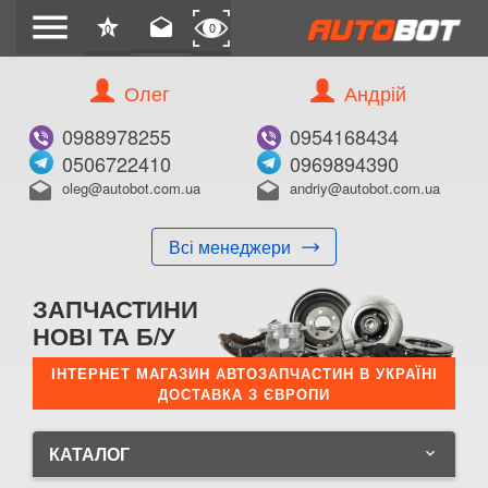
menu
star
drafts
0
0
Олег
Андрій
0988978255
0954168434
0506722410
0969894390
oleg@autobot.com.ua
andriy@autobot.com.ua
drafts
drafts
Всі менеджери
ЗАПЧАСТИНИ
НОВІ ТА Б/У
ІНТЕРНЕТ МАГАЗИН АВТОЗАПЧАСТИН В УКРАЇНІ
ДОСТАВКА З ЄВРОПИ
КАТАЛОГ
keyboard_arrow_down