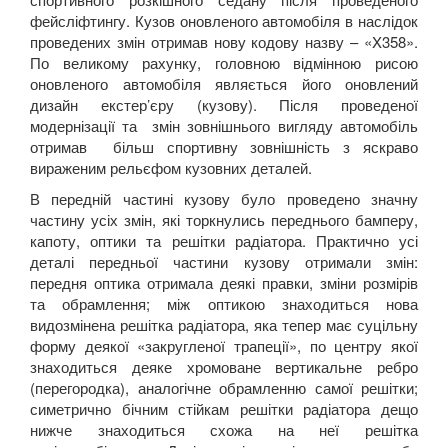
фейсліфтингу. Кузов оновленого автомобіля в наслідок
проведених змін отримав нову кодову назву – «
X
358
».
По великому рахунку, головною відмінною рисою
оновленого автомобіля являється його оновлений
дизайн екстер’єру (кузову). Після проведеної
модернізації та змін зовнішнього вигляду автомобіль
отримав більш спортивну зовнішність з яскраво
вираженим рельєфом кузовних деталей.
В передній частині кузову було проведено значну
частину усіх змін, які торкнулись переднього бамперу,
капоту, оптики та решітки радіатора. Практично усі
деталі передньої частини кузову отримали змін:
передня оптика отримала деякі правки, зміни розмірів
та обрамлення; між оптикою знаходиться нова
видозмінена решітка радіатора, яка тепер має суцільну
форму деякої «закругленої трапеції», по центру якої
знаходиться деяке хромоване вертикальне ребро
(перегородка), аналогічне обрамленню самої решітки;
симетрично бічним стійкам решітки радіатора дещо
нижче знаходиться схожа на неї решітка