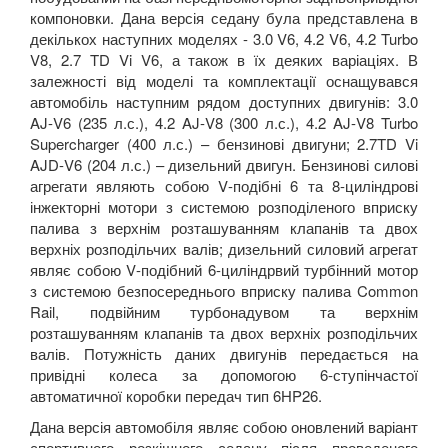
компоновки. Дана версія седану була представлена в
декількох наступних моделях -
3.0
V
6, 4.2
V
6, 4.2
Turbo
V
8, 2.7
TD
Vi
V
6,
а також в їх деяких варіаціях. В
залежності від моделі та комплектації оснащувався
автомобіль наступним рядом доступних двигунів: 3.0
AJ
-
V
6 (235 л.с.), 4.2
AJ
-
V
8 (300 л.с.), 4.2
AJ
-
V
8
Turbo
Supercharger
(400 л.с.) – бензинові двигуни; 2.7
TD
Vi
AJD
-
V
6 (204 л.с.) – дизельний двигун. Бензинові силові
агрегати являють собою
V
-подібні 6 та 8-циліндрові
інжекторні мотори з системою розподіленого вприску
палива з верхнім розташуванням клапанів та двох
верхніх розподільчих валів; дизельний силовий агрегат
являє собою
V
-подібний 6-циліндрвий турбінний мотор
з системою безпосереднього вприску палива
Common
Rail
, подвійним турбонадувом та верхнім
розташуванням клапанів та двох верхніх розподільчих
валів. Потужність даних двигунів передається на
привідні колеса за допомогою 6-ступінчастої
автоматичної коробки передач тип
6
HP
26
.
Дана версія автомобіля являє собою оновлений варіант
спортивного розкішного седану після проведеного