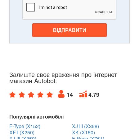
ВІДПРАВИТИ
Залиште своє враження про інтернет
магазин Autobot:
14
4.79
Популярні автомобілі
F-Type (X152)
XJ III (X358)
XF I (X250)
XK (X150)
XJ III (X350)
F-Pace (X761)