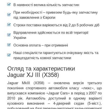
В наявності велика кількість запчастин
При необхідності – привезем будь-яку запчастину
під замовлення з Європи
Строки поставки варіюються від 2 до 5 робочих діб
Відправлення здійснюється по всій території
України
Основна оплата – при отриманні
Наші спеціалісти гарантуються очікувану якість та
працездатність кожної запчастини
Огляд та характеристики
Jaguar XJ III (X358)
Jaguar
MkIII
(
X
358) –
оновлена версія третього
покоління спортивного автомобіля класу «люкс», що
випускався компанією «
Jaguar
Cars
»
в період з 2007 по
2010 рік. Автомобіль доступний в одному варіанті
кузовного виконання – 4-дверний седан (5-міст.),
побудований на базі передньомоторної задньопривідної