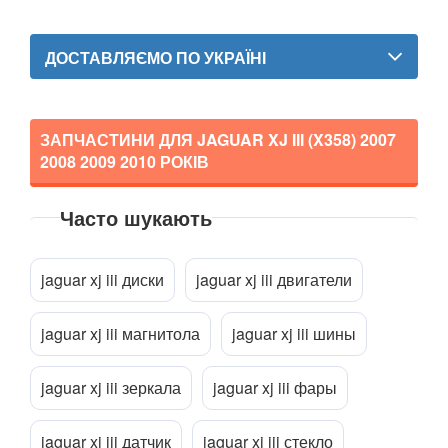
MERCEDES-BENZ
keyboard_arrow_down
ДОСТАВЛЯЄМО ПО УКРАЇНІ
MINI
keyboard_arrow_down
MITSUBISHI
keyboard_arrow_down
ЗАПЧАСТИНИ ДЛЯ JAGUAR XJ III (X358)
2007
2008 2009 2010
РОКІВ
NISSAN
keyboard_arrow_down
OPEL
keyboard_arrow_down
Часто шукають
PEUGEOT
keyboard_arrow_down
Прикріпити файл
attach_file
jaguar xj iii диски
jaguar xj iii двигатели
PORSCHE
keyboard_arrow_down
RENAULT
jaguar xj iii магнитола
jaguar xj iii шины
keyboard_arrow_down
ROVER
keyboard_arrow_down
jaguar xj iii зеркала
jaguar xj iii фары
SAAB
keyboard_arrow_down
jaguar xj iii датчик
jaguar xj iii стекло