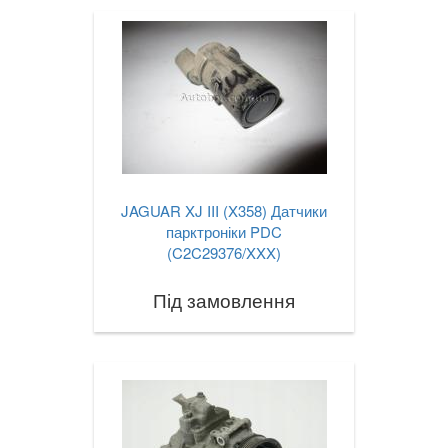
JAGUAR XJ III (X358) Датчики
парктроніки PDC
(C2C29376/XXX)
Під замовлення