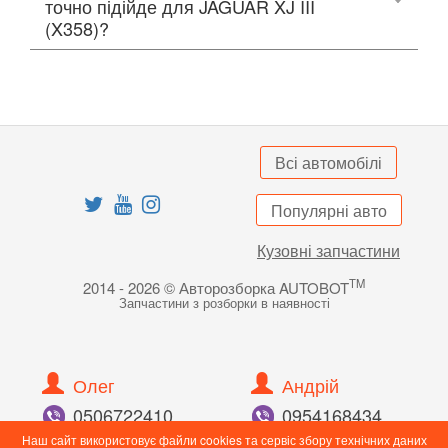
точно підійде для JAGUAR XJ III
(X358)?
Всі автомобілі
Популярні авто
Кузовні запчастини
TM
2014 - 2026 © Авторозборка AUTOBOT
Запчастини з розборки в наявності
Олег
Андрій
050
672
24
10
095
416
84
34
098
897
82
55
096
989
43
90
Наш сайт використовує файли cookies та сервіс збору технічних даних