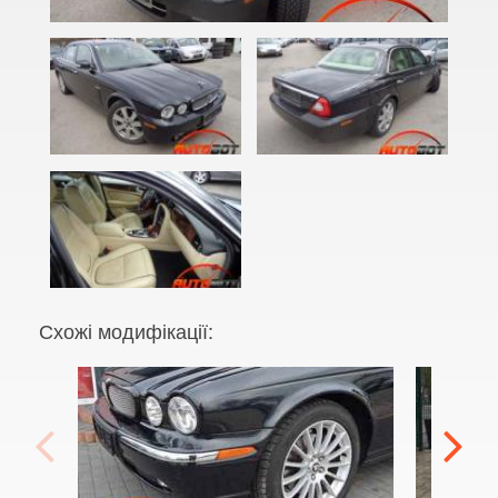
F-Type (X152)
I-Pace
S-Type (X202, X204, X206)
XE (X760)
XF I (X250)
XF II (X260)
XFR
Схожі модифікації:
XFR-S
XJ III (X350)
XJ III (X358)
XJ IV (X351)