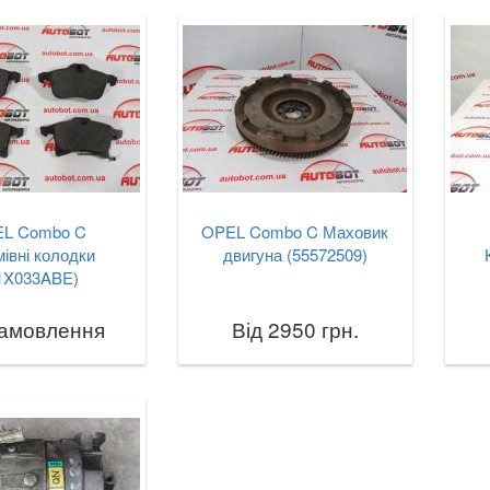
L Combo C
OPEL Combo C Маховик
івні колодки
двигуна (55572509)
1X033ABE)
замовлення
Від 2950 грн.