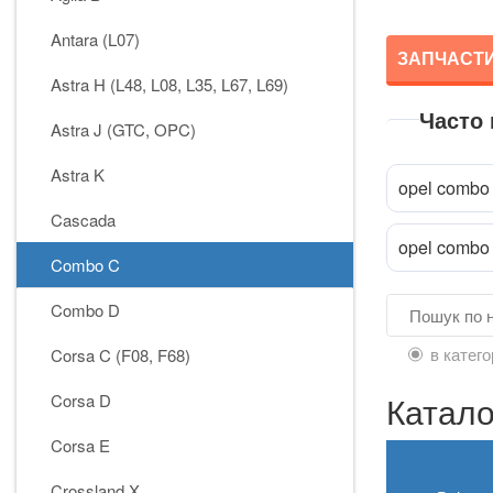
Antara (L07)
ЗАПЧАСТИ
Astra H (L48, L08, L35, L67, L69)
Часто
Astra J (GTC, OPC)
Astra K
opel combo
Cascada
opel combo
Combo C
Combo D
в катего
Corsa C (F08, F68)
Катало
Corsa D
Corsa E
Crossland X