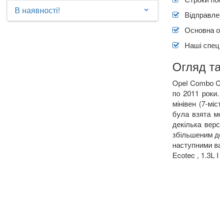
В наявності!
keyboard_arrow_down
Відправлен
Основна о
Наші спеці
Огляд т
Opel Combo C 
по 2011 роки.
мінівен (7-мі
була взята м
декілька верс
збільшеним до
наступними ва
Ecotec , 1.3L