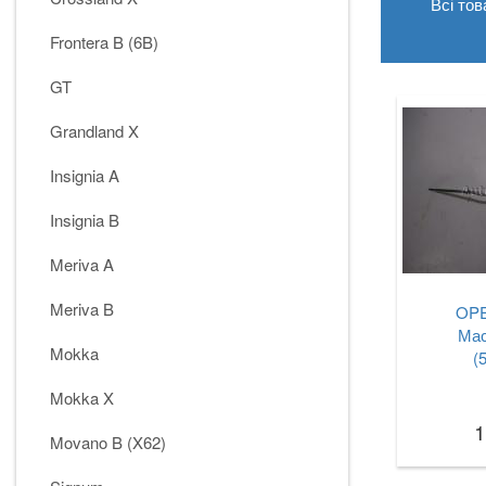
Всі тов
Frontera B (6B)
GT
Grandland X
Insignia A
Insignia B
Meriva A
Meriva B
OPE
Мас
Mokka
(
Mokka X
1
Movano B (X62)