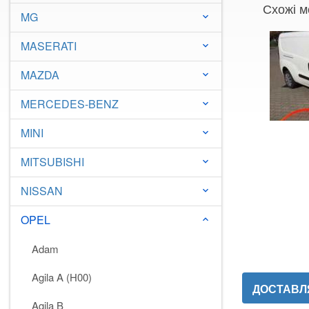
Схожі м
MG
keyboard_arrow_down
MASERATI
keyboard_arrow_down
MAZDA
keyboard_arrow_down
MERCEDES-BENZ
keyboard_arrow_down
MINI
keyboard_arrow_down
MITSUBISHI
keyboard_arrow_down
NISSAN
keyboard_arrow_down
OPEL
keyboard_arrow_down
Adam
Agila A (H00)
ДОСТАВЛЯ
Agila B