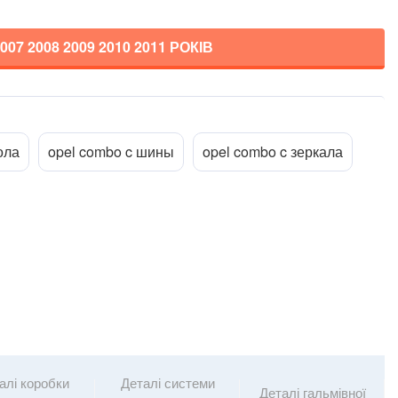
2007 2008 2009 2010 2011
РОКІВ
Прикріпити файл
ttach_file
ола
opel combo c шины
opel combo c зеркала
алі коробки
Деталі системи
Деталі гальмівної