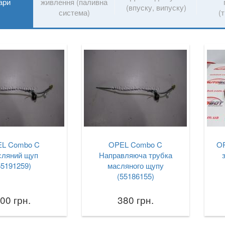
ари
живлення (паливна
(впуску, випуску)
система)
(т
L Combo C
OPEL Combo C
OP
ляний щуп
Направляюча трубка
55191259)
масляного щупу
(55186155)
00 грн.
380 грн.