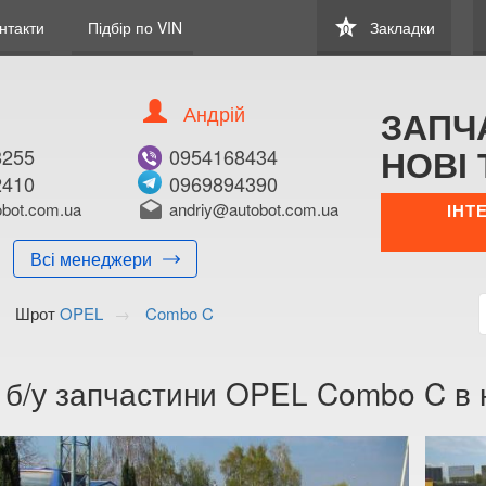
star
нтакти
Підбір по VIN
Закладки
0
Андрій
ЗАПЧ
НОВІ 
8255
0954168434
2410
0969894390
bot.com.ua
drafts
andriy@autobot.com.ua
ІНТ
Всі менеджери
Шрот
OPEL
Combo C
а б/у запчастини OPEL Combo C в н