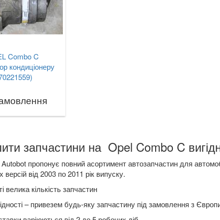
L Combo C
ор кондиціонеру
70221559)
замовлення
ити запчастини на Opel Combo C вигідн
Autobot пропонує повний асортимент автозапчастин для автомоб
 версій від 2003 по 2011 рік випуску.
і велика кількість запчастин
ідності – привезем будь-яку запчастину під замовлення з Європ
ставки варіюються від 2 до 5 робочих діб