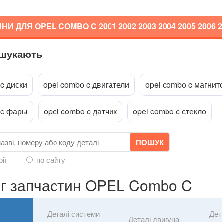
НИ ДЛЯ OPEL COMBO C
2001 2002 2003 2004 2005 2006 
 шукають
a
 c диски
opel combo c двигатели
opel combo c магнит
 c фары
opel combo c датчик
opel combo c стекло
рії
по сайту
г запчастин OPEL Combo C
Деталі системи
Дет
Деталі двигуна