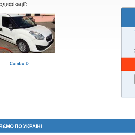
одифікації:
Combo D
ЄМО ПО УКРАЇНІ