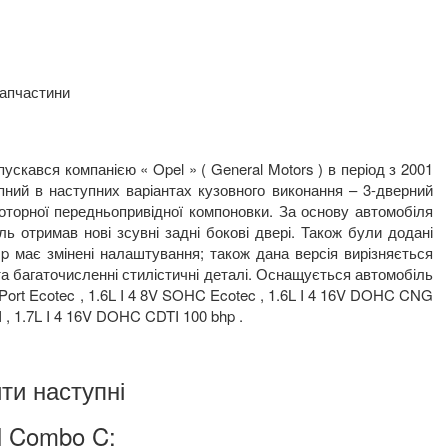
запчастини
скався компанією « Opel » ( General Motors ) в період з 2001
упний в наступних варіантах кузовного виконання – 3-дверний
омоторної передньопривідної компоновки. За основу автомобіля
 отримав нові зсувні задні бокові двері. Також були додані
amp має змінені налаштування; також дана версія вирізняється
а багаточисленні стилістичні деталі. Оснащується автомобіль
nPort Ecotec , 1.6L I 4 8V SOHC Ecotec , 1.6L I 4 16V DOHC CNG
 , 1.7L I 4 16V DOHC CDTI 100 bhp .
ти наступні
l Combo C: