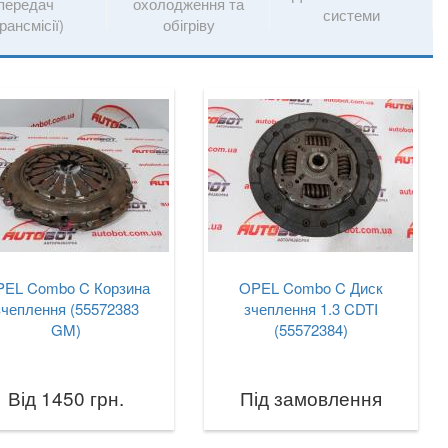
передач
охолодження та
системи
рансмісії)
обігріву
EL Combo C Корзина
OPEL Combo C Диск
зчеплення (55572383
зчеплення 1.3 CDTI
GM)
(55572384)
Від 1450 грн.
Під замовлення