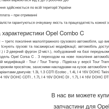
ня здійснюється по всій території України
плата – при отриманні
алісти гарантуються очікувану якість та працездатність кожної 
а характеристики Opel Combo C
– третє покоління малолітражного грузового автомобіля, що випу
 Існують грузові та пасажирські модифікації; автомобіль дост
ст.) і 2-дверний фургон (2-міст.), побудований на базі переднь
одель Opel Corsa C . З переходом на нове покоління автомобіль
ій модифікацій - Tour / Tour Tramp . Підвіска у версії Tour Tr
рожнім просвітом, захисними накладками на кузов автомобіля т
ріантами двигунів: 1.3L 1.3 CDTI Ecotec , 1.4L I 4 16V DOHC Twi
 I 4 16V DOHC CDTI , 1.7L I 4 16V DOHC DI , 1.7L I 4 16V DOHC DTI
В нас ви можете купи
запчастини для Ope