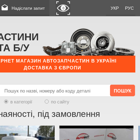
drafts
Надіслати запит
УКР
РУС
0
АСТИНИ
ТА Б/У
ЕРНЕТ МАГАЗИН АВТОЗАПЧАСТИН В УКРАЇНІ
ДОСТАВКА З ЄВРОПИ
в категорії
по сайту
аяності, під замовлення