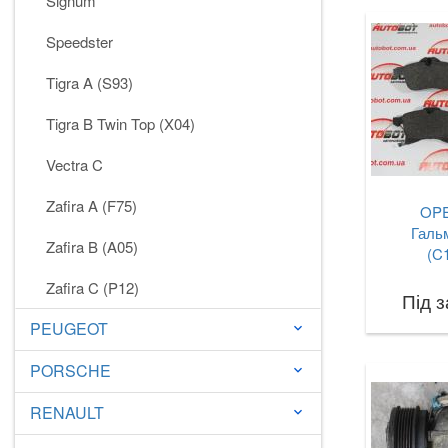
Signum
Speedster
Tigra A (S93)
Tigra B Twin Top (X04)
Vectra C
Zafira A (F75)
OPE
Гальм
Zafira B (A05)
(C
Zafira C (P12)
Під 
PEUGEOT
keyboard_arrow_down
PORSCHE
keyboard_arrow_down
RENAULT
keyboard_arrow_down