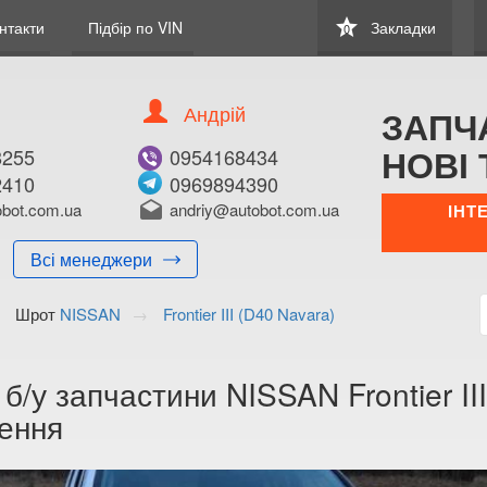
star
нтакти
Підбір по VIN
Закладки
0
Андрій
ЗАПЧ
НОВІ 
8255
0954168434
2410
0969894390
bot.com.ua
drafts
andriy@autobot.com.ua
ІНТ
Всі менеджери
Шрот
NISSAN
Frontier III (D40 Navara)
 б/у запчастини NISSAN Frontier III
ення