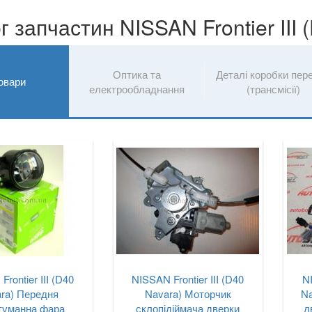
г запчастин NISSAN Frontier III 
Оптика та
Деталі коробки пер
товари
електрообладнання
(трансмісії)
rontier III (D40
NISSAN Frontier III (D40
NI
ra) Передня
Navara) Моторчик
Na
туманна фара
склопідіймача дверки
д