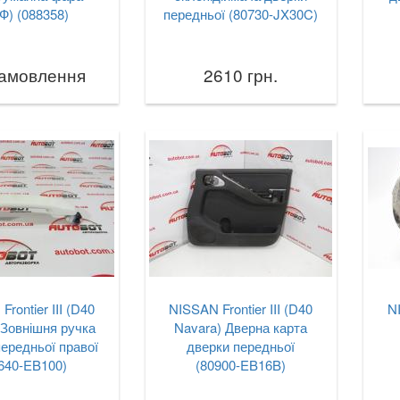
Ф) (088358)
передньої (80730-JX30C)
замовлення
2610 грн.
rontier III (D40
NISSAN Frontier III (D40
NI
 Зовнішня ручка
Navara) Дверна карта
ередньої правої
дверки передньої
640-EB100)
(80900-EB16B)