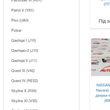
(ПТ
Patrol V (Y61)
Під 
Pixo (UA0)
Pulsar
Qashqai I (J10)
Qashqai+2 (J10)
Qashqai II (J11)
Quest III (V42)
Quest IV (RE52)
NISSAN F
Navara)
Skyline X (R34)
дверки п
(80
Skyline XI (V35)