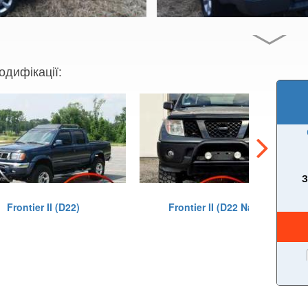
одифікації:
З
Frontier II (D22)
Frontier II (D22 Navara)