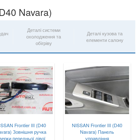
(D40 Navara)
Деталі системи
едач
Деталі кузова та
охолодження та
елементи салону
обігріву
SSAN Frontier III (D40
NISSAN Frontier III (D40
vara) Зовнішня ручка
Navara) Панель
верки передньої лівої
управління