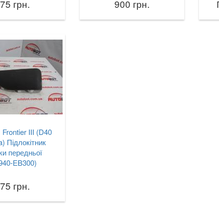
75 грн.
900 грн.
rontier III (D40
a) Підлокітник
ки передньої
940-EB300)
75 грн.