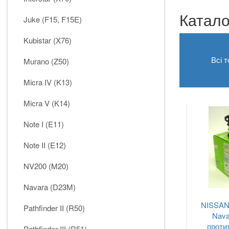
Катало
Juke (F15, F15E)
Kubistar (X76)
Всі 
Murano (Z50)
Micra IV (K13)
Micra V (K14)
Note I (E11)
Note II (E12)
NV200 (M20)
Navara (D23M)
NISSAN F
Pathfinder II (R50)
Nava
проти
Pathfinder III (R51)