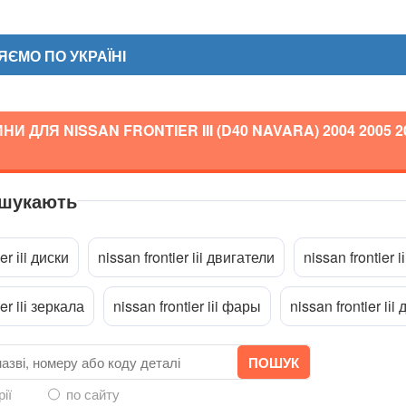
ЄМО ПО УКРАЇНІ
И ДЛЯ NISSAN FRONTIER III (D40 NAVARA)
2004 2005 2
 шукають
a
er іii диски
nissan frontier iіi двигатели
nissan frontier 
ier iiі зеркала
nissan frontier iіi фары
nissan frontier iіi
рії
по сайту