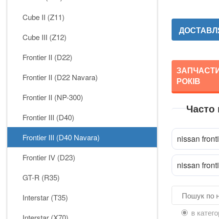
Cube II (Z11)
ДОСТАВЛЯ
Cube III (Z12)
Frontier II (D22)
ЗАПЧАСТИН
Frontier II (D22 Navara)
РОКІВ
Frontier II (NP-300)
Часто
Frontier III (D40)
Frontier III (D40 Navara)
nissan fronti
Frontier IV (D23)
nissan front
GT-R (R35)
Interstar (T35)
в катего
Interstar (X70)