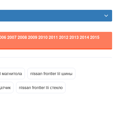
006 2007 2008 2009 2010 2011 2012 2013 2014 2015
Прикріпити файл
ttach_file
iіi магнитола
nissan frontier iіi шины
 датчик
nissan frontier iiі стекло