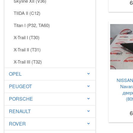
Skyline XII (V36)
6
TIIDA II (C12)
Titan I (P32, TA60)
X-Trail I (T30)
X-Trail II (T31)
X-Trail III (T32)
OPEL
keyboard_arrow_down
NISSAN F
PEUGEOT
Navar
keyboard_arrow_down
двер
PORSCHE
(80
keyboard_arrow_down
RENAULT
keyboard_arrow_down
6
ROVER
keyboard_arrow_down