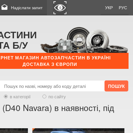
drafts
Надіслати запит
УКР
РУС
0
АСТИНИ
ТА Б/У
ЕРНЕТ МАГАЗИН АВТОЗАПЧАСТИН В УКРАЇНІ
ДОСТАВКА З ЄВРОПИ
в категорії
по сайту
 (D40 Navara) в наявності, під