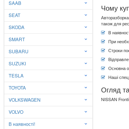
SAAB
keyboard_arrow_down
Чому куп
SEAT
keyboard_arrow_down
Авторазборка 
також для рес
SKODA
keyboard_arrow_down
В наявност
SMART
keyboard_arrow_down
При необх
Строки по
SUBARU
keyboard_arrow_down
Відправлен
SUZUKI
keyboard_arrow_down
Основна о
TESLA
keyboard_arrow_down
Наші спеці
TOYOTA
Огляд та
keyboard_arrow_down
NISSAN Fronti
VOLKSWAGEN
keyboard_arrow_down
VOLVO
keyboard_arrow_down
В наявності!
keyboard_arrow_down