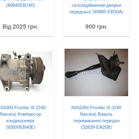
(80640EB160)
склопідіймачем дверки
передньої (80960-EB30A)
Від 2025 грн.
900 грн.
SSAN Frontier III (D40
NISSAN Frontier III (D40
Navara) Компресор
Navara) Важіль
кондиціонеру
перемикання передач
(92600EB40E)
(32839-EA20B)