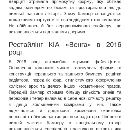
дверцят отримала прямокутну форму, яку обтікає
заднім бампером по бокам та простирається аж до
нижньої частини ліхтарів. Знизу бампер оснащується
додатковим фартухом зі світлодіодним стоп-сигналом.
Не обійшлось й без аеродинамічного спойлеру, що
встановлюється над задніми дверима.
Рестайлінг КІА «Венга» в 2016
році
В 2016 році автомобіль отримав фейсліфтинг.
Оновлення головним чином торкнулось форми та
конструкції переднього та заднього бамперу, решітки
радіатора, передніх фар, стилістичного оформлення
колісних арок та деяких інших косметичних правок.
Передній бампер отримав більшу кількість згинів та
переходів і тепер включає в себе нові сітчасту решітку
з дещо збільшеними комірками у ній. Також
відмічається й додаткова хромована окантовка
верхньої та бічних частин решітки радіатора. Під нею в
нижній частині бамперу в спеціальному отворі
встановлюється спеціальна пластикова вставка яка