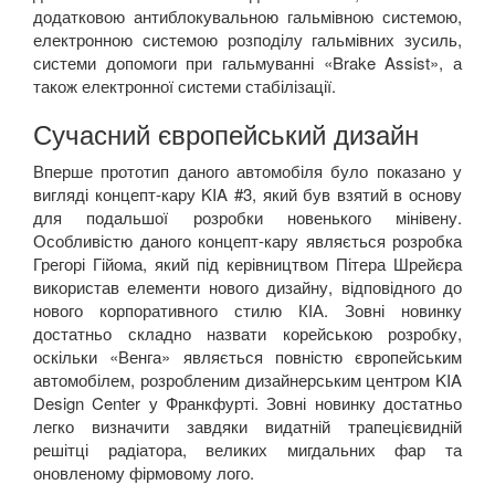
додатковою антиблокувальною гальмівною системою,
електронною системою розподілу гальмівних зусиль,
системи допомоги при гальмуванні «
Brake
Assist
», а
також електронної системи стабілізації.
Сучасний європейський дизайн
Вперше прототип даного автомобіля було показано у
вигляді концепт-кару
KIA
#3,
який був взятий в основу
для подальшої розробки новенького мінівену.
Особливістю даного концепт-кару являється розробка
Грегорі Гійома, який під керівництвом Пітера Шрейєра
використав елементи нового дизайну, відповідного до
нового корпоративного стилю КІА. Зовні новинку
достатньо складно назвати корейською розробку,
оскільки «Венга» являється повністю європейським
автомобілем, розробленим дизайнерським центром
KIA
Design
Center
у Франкфурті. Зовні новинку достатньо
легко визначити завдяки видатній трапецієвидній
решітці радіатора, великих мигдальних фар та
оновленому фірмовому лого.