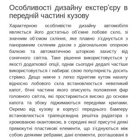
Особливості дизайну екстер’єру в
передній частині кузову
Характерною особливістю дизайну автомобіля
являється його достатньо об’ємне лобове скло, зі
значним об’ємом скління, яке плавно з’єднується з
панорамним скляним дахом з діагональною опорною
балкою та автоматичною шторкою захисту від
сонячного світла. Таке рішення використовується у
якості додаткової опції, однак сьогодні дедалі частіше
використовується і набирає свою популярність досить
стрімко. Дещо нижче з легко піднятим кутом нахилу
відносно лобового скла встановлюється невеликий
капот, бічні частини якого описують положення фар
головного світла, які простираються високо до основи
капота та збоку піджимаються передніми крилами.
Окремо від кузову в корпусі переднього бамперу
встановлюється трапецієвидна решітка радіатора з
хромованою окантовкою, в середині якої присутні деякі
прямокутні пластикові елементи, що з’єднуються між
собою деякими ребрами; дані елементи, розташовані в