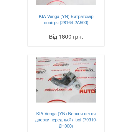
Sportage II (JE, KM)
KIA Venga (YN) Витратомір
повітря (28164-2A500)
Sportage III (SL)
Sportage IV (QL)
Від 1800 грн.
Sportage V
Stinger (CK)
Venga (YN)
LANCIA
keyboard_arrow_down
LAND ROVER
keyboard_arrow_down
LEXUS
keyboard_arrow_down
KIA Venga (YN) Верхня петля
дверки передньої лівої (79310-
MG
keyboard_arrow_down
2H000)