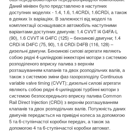
Даний мінівен було представлено в наступних
доступних моделях - 1.4, 1.6, 1.4
CRDi
, 1.6
CRDi
,
а також
в деяких їх варіаціях. В залежності від моделі та
комплектації оснащувався автомобіль наступними
варіантами доступних двигунів: 1.4
CVVT
l
4
G
4
FA
-
L
(90), 1.6
CVVT
l
4
G
4
FC
(125) – бензинові двигуни; 1.4
CRDi
l
4
D
4
FC
(75, 90), 1.6
CRDi
D
4
FB
(116, 128) –
дизельні двигуни. Бензинові силові агрегати являють
собою рядні 4-циліндрові інжекторні мотори з системою
розподіленого вприску палива з верхнім
розташуванням клапанів та двох розподільчих валів, а
також з системою зміни фаз газорозподілу
Continuous
variable valve timing
(
CVVT
); дизельні силові агрегати
являють собою рядні 4-циліндрові турбінні мотори з
системою безпосереднього вприску палива
Common
Rail
Direct
Injection
(
CRDi
) з верхнім розташуванням
клапанів та двох розподільчих валів. Потужність даних
двигунів передається на привідні колеса за допомогою
5 та 6-ступінчастої коробки передач, а також за
допомогою 4 та 6-ступінчастої коробки автомат.