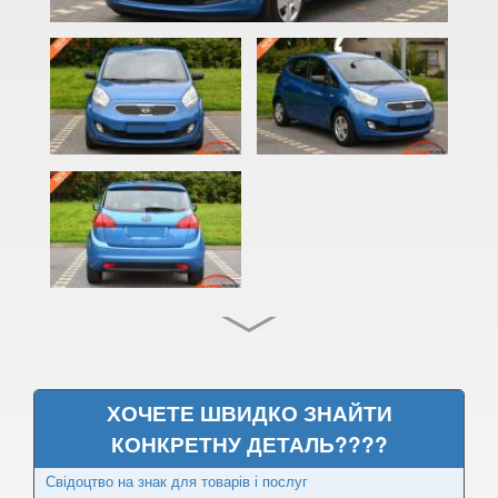
Cadenza (JG, VG)
Carens I (FC)
Carens II (FJ)
Carens III (UN)
Carens IV (RP)
Carnival I (UP, GQ)
Carnival II (VQ)
Carnival III (UVP, YP)
Cee'd I (ED)
ХОЧЕТЕ ШВИДКО ЗНАЙТИ
PRO Cee'd I (ED)
КОНКРЕТНУ ДЕТАЛЬ????
Свідоцтво на знак для товарів і послуг
Cee'd II (JD)