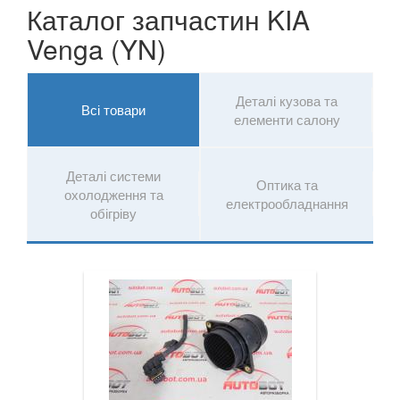
Каталог запчастин KIA
Rio III (UB, QB)
Venga (YN)
Rio IV (YB)
Деталі кузова та
Shuma II (FB)
Всі товари
елементи салону
Sorento II (XM)
Деталі системи
Sorento III (UM, C5)
Оптика та
охолодження та
електрообладнання
обігріву
Soul I (AM)
Soul II (PS)
Soul EV I
Soul EV II
Stonic
Sportage I (K00, JA)