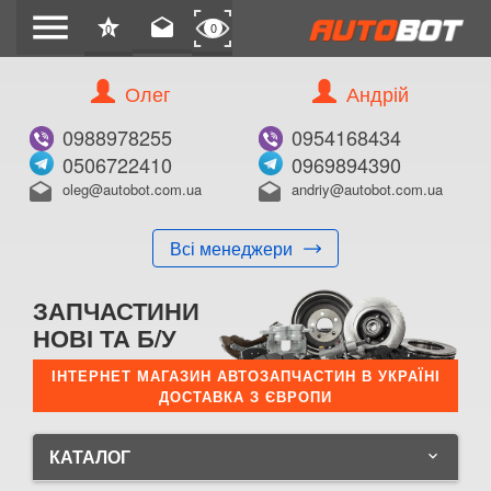
menu
star
drafts
0
0
Олег
Андрій
0988978255
0954168434
0506722410
0969894390
oleg@autobot.com.ua
andriy@autobot.com.ua
drafts
drafts
Всі менеджери
ЗАПЧАСТИНИ
НОВІ ТА Б/У
ІНТЕРНЕТ МАГАЗИН АВТОЗАПЧАСТИН В УКРАЇНІ
ДОСТАВКА З ЄВРОПИ
КАТАЛОГ
keyboard_arrow_down