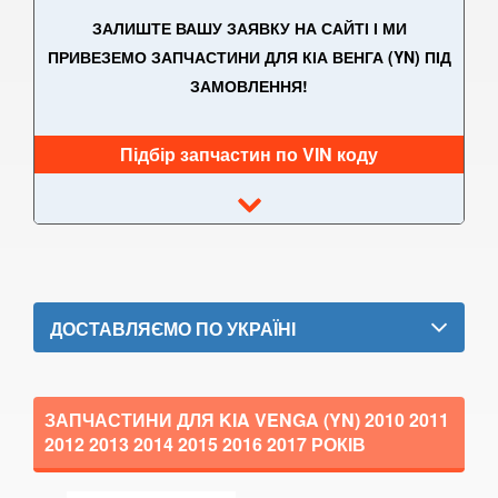
ЗАЛИШТЕ ВАШУ ЗАЯВКУ НА САЙТІ І МИ
PRO Cee'd II (JD)
ПРИВЕЗЕМО ЗАПЧАСТИНИ ДЛЯ КІА ВЕНГА (YN) ПІД
Cee’d III (CD)
ЗАМОВЛЕННЯ!
Cee'd III Sportwagen
Підбір запчастин по VIN коду
X Cee’d
EV3
EV4
EV6
ДОСТАВЛЯЄМО ПО УКРАЇНІ
EV9
Magentis II (MG)
ЗАПЧАСТИНИ ДЛЯ KIA VENGA (YN)
2010 2011
Magentis III (TF)
2012 2013 2014 2015 2016 2017
РОКІВ
Magentis IV (JF)