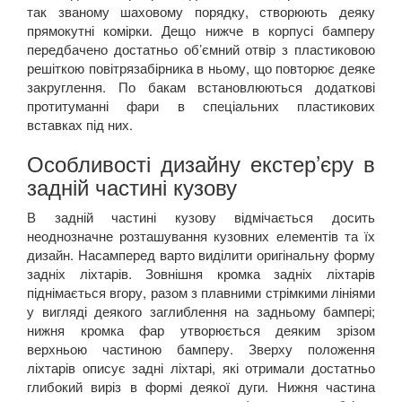
так званому шаховому порядку, створюють деяку
прямокутні комірки. Дещо нижче в корпусі бамперу
передбачено достатньо об’ємний отвір з пластиковою
решіткою повітрязабірника в ньому, що повторює деяке
закруглення. По бакам встановлюються додаткові
протитуманні фари в спеціальних пластикових
вставках під них.
Особливості дизайну екстер’єру в
задній частині кузову
В задній частині кузову відмічається досить
неоднозначне розташування кузовних елементів та їх
дизайн. Насамперед варто виділити оригінальну форму
задніх ліхтарів. Зовнішня кромка задніх ліхтарів
піднімається вгору, разом з плавними стрімкими лініями
у вигляді деякого заглиблення на задньому бампері;
нижня кромка фар утворюється деяким зрізом
верхньою частиною бамперу. Зверху положення
ліхтарів описує задні ліхтарі, які отримали достатньо
глибокий виріз в формі деякої дуги. Нижня частина