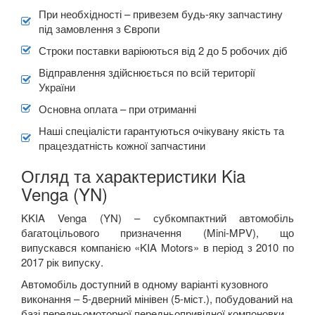
При необхідності – привезем будь-яку запчастину
під замовлення з Європи
Строки поставки варіюються від 2 до 5 робочих діб
Відправлення здійснюється по всій території
України
Основна оплата – при отриманні
Наші спеціалісти гарантуються очікувану якість та
працездатність кожної запчастини
Огляд та характеристики Kia
Venga (YN)
K
KIA
Venga
(
YN
) –
субкомпактний автомобіль
багатоцільового призначення (
Mini-MPV),
що
випускався компанією «
KIA
Motors
»
в період з 2010 по
2017 рік випуску.
Автомобіль доступний в одному варіанті кузовного
виконання – 5-дверний мінівен (5-міст.), побудований на
базі передньомоторної передньопривідної компоновки.