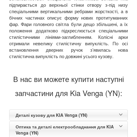
підпирається до верхньої стінки отвору з-під низу
спеціальними вертикальними ребрами жорсткості, а в
бічних частинах описує форму нових протитуманних
фар. Фари головного світла були дещо збільшені, а їх
положення додатково підкреслюється спеціальними
стилістичними лініями-заглибленням. Колісні арки
отримали невелику стилістичну випуклість. По осі
встановлення дверних ручок з’явилась нова
стилістична випуклість по довжині усього кузову.
В нас ви можете купити наступні
запчастини для Kia Venga (YN):
Деталі кузову для KIA Venga (YN)
Оптика та деталі електрообладнання для KIA
Venga (YN)