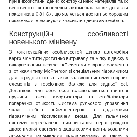
при використанні даних конструкційних матеріалів та їх
відповідного встановлення автомобіль може досягати
показника в 0.31
Cx
,
що являється достатньо хорошим
показником, враховуючи класність даного автомобіля.
Конструкційні особливості
новенького мінівену
З конструкційних особливостей даного автомобіля
варто відмітити достатньо витривалу та м’яку підвіску з
використанням незалежної системи опорних елементів
зі стійками типу
McPherson
зі спеціальним підрамником
для передньої осі, а також залежної системи опорних
елементів з торсіонною балкою для задньої осі.
Додатково для обох осей встановлюються гвинтові
пружини, газові амортизатори та стабілізатори
поперечної стійкості. Система рульового управління
являє собою рейку-шестерню з додатковим
гідравлічним підсилювачем керма. Для гальмівної
системи передбачено використання сервопривідної
двоконтурної системи з додатковими вентильованими
дисковими гальмівними підсилювачами, а також з