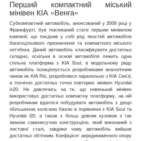
Перший компактний міський
мінівен КІА «Венга»
Субкомпактний автомобіль, анонсований у 2009 році у
Франкфурті, був покликаний стати першим мінівеном
компанії, що поєднав у собі ряд якостей автомобіля
багатоцільового призначення та компактного міського
хетчбека. Даний автомобіль класифікувати достатньо
складно, оскільки в основі автомобіля лежить одна
спільна платформа з
KIA
Soul
, в модельному ряду
автомобіль позиціонується розробниками аналогічним
чином як
KIA
Rio
, розроблявся паралельно з
KIA
Cee
’
d
,
а технічно достатньо точно повторює мінівен
Hyundai
ix
20. Не дивлячись на те, що новенький мінівен
використовує достатньо компактну платформу, на ній
розробникам вдалося побудувати автомобіль з дещо
збільшеною колісною базою в порівнянні з
KIA
Soul
та
Hyundai
i
20, а також з більш довгим кузовом з так
званою самонесучою конструкцією, який виконаний з
листової сталі, завдяки чому автомобіль вийшов
достатньо обтічним. Коефіцієнт аеродинамічного опору