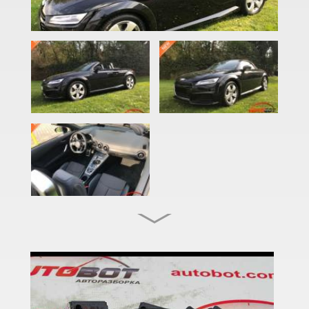
A3 IV (8Y)
A4 B6 (8E2, 8E5)
A4 B7 (8EC, 8ED)
A4 B8 (8K2, 8K5)
A4 B8 Allroad Quattro (8KH)
A4 B9 (8W)
A4 B9 Allroad Quattro (8HW)
A5 I (8T0, 8F7)
A5 I Sportback (8TA)
A5 II (F5)
A5 II Sportback (F5A)