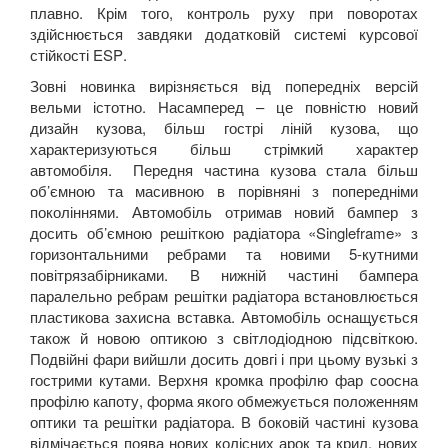
плавно. Крім того, контроль руху при поворотах
здійснюється завдяки додатковій системі курсової
стійкості
ESP
.
Зовні новинка вирізняється від попередніх версій
вельми істотно. Насамперед – це повністю новий
дизайн кузова, більш гострі ліній кузова, що
характеризуються більш стрімкий характер
автомобіля. Передня частина кузова стала більш
об’ємною та масивною в порівняні з попередніми
поколіннями. Автомобіль отримав новий бампер з
досить об’ємною решіткою радіатора «
Singleframe
» з
горизонтальними ребрами та новими 5-кутними
повітрязабірниками. В нижній частині бампера
паралельно ребрам решітки радіатора встановлюється
пластикова захисна вставка. Автомобіль оснащується
також й новою оптикою з світлодіодною підсвіткою.
Подвійні фари вийшли досить довгі і при цьому вузькі з
гострими кутами. Верхня кромка профілю фар соосна
профілю капоту, форма якого обмежується положенням
оптики та решітки радіатора. В боковій частині кузова
відмічається поява нових колісних арок та крил, нових