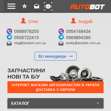
menu
star
drafts
0
0
Олег
Андрій
0988978255
0954168434
0506722410
0969894390
oleg@autobot.com.ua
andriy@autobot.com.ua
drafts
drafts
Всі менеджери
ЗАПЧАСТИНИ
НОВІ ТА Б/У
ІНТЕРНЕТ МАГАЗИН АВТОЗАПЧАСТИН В УКРАЇНІ
ДОСТАВКА З ЄВРОПИ
КАТАЛОГ
keyboard_arrow_down