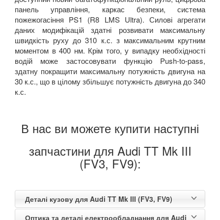
панель управління, каркас безпеки, система
пожежогасіння
PS
1 (
R
8
LMS
Ultra
).
Силові агрегати
даних модифікацій здатні розвивати максимальну
швидкість руху до 310 к.с. з максимальним крутним
моментом в 400 нм. Крім того, у випадку необхідності
водій може застосовувати функцію
Push
-
to
-
pass
,
здатну покращити максимальну потужність двигуна на
30 к.с., що в цілому збільшує потужність двигуна до 340
к.с.
В нас ви можете купити наступні
запчастини для Audi TT Mk III
(FV3, FV9):
Деталі кузову для Audi TT Mk III (FV3, FV9)
Оптика та деталі електрообладнання для Audi