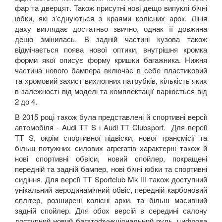
фар та дверцят. Також присутні нові дещо випуклі бічні
юбки, які з’єднуються з краями колісних арок. Лінія
даху виглядає достатньо звично, однак її довжина
дещо змінилась. В задній частині кузова також
відмічається поява нової оптики, внутрішня кромка
форми якої описує форму кришки багажника. Нижня
частина нового бампера включає в себе пластиковий
та хромовий захист вихлопних патрубків, кількість яких
в залежності від моделі та комплектації варіюється від
2 до 4.
В 2015 році також була представлені й спортивні версії
автомобіля -
Audi
TT
S
і
Audi
TT
Clubsport
. Для версії
TT
S
, окрім спортивної підвіски, нової трансмісії та
більш потужних силових агрегатів характерні також й
нові спортивні обвіси, новий спойлер, покращені
передній та задній бампер, нові бічні юбки та спортивні
сидіння. Для версії
TT
Sportclub
Mk
III
також доступний
унікальний аеродинамічний обвіс, передній карбоновий
сплітер, розширені колісні арки, та більш масивний
задній спойлер. Для обох версій в середині салону
доступний новий багатофункціональний руль, цифрова