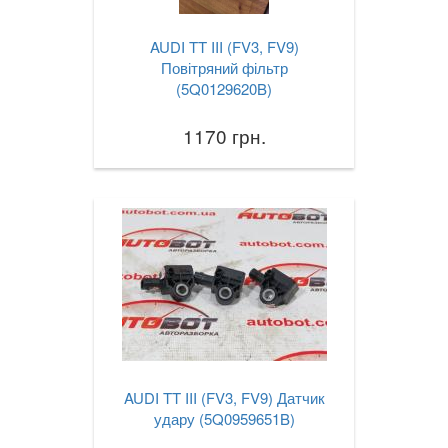
AUDI TT III (FV3, FV9)
Повітряний фільтр
(5Q0129620B)
1170 грн.
AUDI TT III (FV3, FV9) Датчик
удару (5Q0959651B)