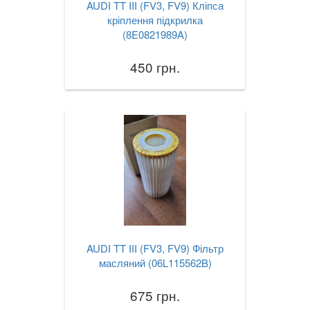
AUDI TT III (FV3, FV9) Кліпса
кріплення підкрилка
(8E0821989A)
450 грн.
AUDI TT III (FV3, FV9) Фільтр
масляний (06L115562B)
675 грн.