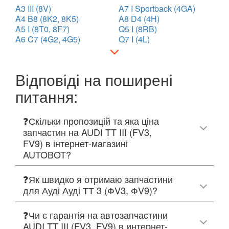
A3 III (8V)
A7 I Sportback (4GA)
A4 B8 (8K2, 8K5)
A8 D4 (4H)
A5 I (8T0, 8F7)
Q5 I (8RB)
A6 C7 (4G2, 4G5)
Q7 I (4L)
Відповіді на поширені
питання:
❓Скільки пропозицій та яка ціна
запчастин на AUDI TT III (FV3,
FV9) в інтернет-магазині
AUTOBOT?
❓Як швидко я отримаю запчастини
для Ауді Ауді ТТ 3 (ФV3, ФV9)?
❓Чи є гарантія на автозапчастини
AUDI TT III (FV3, FV9) в интернет-