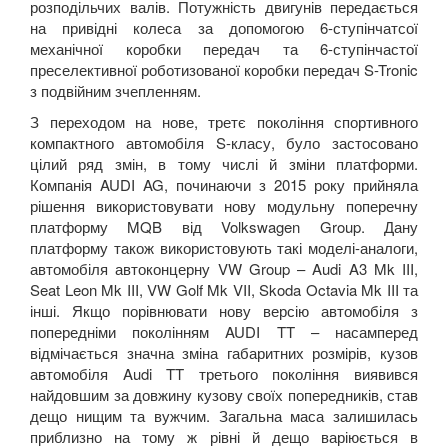
розподільчих валів. Потужність двигунів передається
на привідні колеса за допомогою 6-ступінчатсої
механічної коробки передач та 6-ступінчастої
преселективної роботизованої коробки передач S-Tronic
з подвійним зчепленням.
З переходом на нове, третє покоління спортивного
компактного автомобіля S-класу, було застосовано
цілий ряд змін, в тому числі й зміни платформи.
Компанія AUDI AG, починаючи з 2015 року прийняла
рішення використовувати нову модульну поперечну
платформу
MQB
від
Volkswagen
Group
. Дану
платформу також використовують такі моделі-аналоги,
автомобіля автоконцерну
VW
Group
–
Audi
A
3
Mk
III
,
Seat
Leon
Mk
III
,
VW
Golf
Mk
VII
,
Skoda
Octavia
Mk
III
та
інші. Якщо порівнювати нову версію автомобіля з
попередніми поколінням
AUDI
TT
– насамперед
відмічається значна зміна габаритних розмірів, кузов
автомобіля
Audi
TT
третього покоління виявився
найдовшим за довжину кузову своїх попередників, став
дещо нищим та вужчим. Загальна маса залишилась
приблизно на тому ж рівні й дещо варіюється в