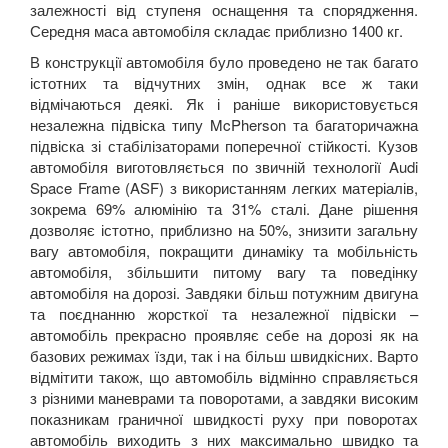
залежності від ступеня оснащення та спорядження.
Середня маса автомобіля складає приблизно 1400 кг.
В конструкції автомобіля було проведено не так багато
істотних та відчутних змін, однак все ж таки
відмічаються деякі. Як і раніше використовується
незалежна підвіска типу
McPherson
та багаторичажна
підвіска зі стабілізаторами поперечної стійкості. Кузов
автомобіля виготовляється по звичній технології
Audi
Space
Frame
(
ASF
) з використанням легких матеріалів,
зокрема 69% алюмінію та 31% сталі. Дане рішення
дозволяє істотно, приблизно на 50%, знизити загальну
вагу автомобіля, покращити динаміку та мобільність
автомобіля, збільшити питому вагу та поведінку
автомобіля на дорозі. Завдяки більш потужним двигуна
та поєднанню жорсткої та незалежної підвіски –
автомобіль прекрасно проявляє себе на дорозі як на
базових режимах їзди, так і на більш швидкісних. Варто
відмітити також, що автомобіль відмінно справляється
з різними маневрами та поворотами, а завдяки високим
показникам граничної швидкості руху при поворотах
автомобіль виходить з них максимально швидко та