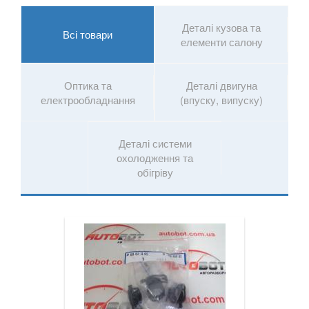
JAGUAR
keyboard_arrow_down
Деталі кузова та
Всі товари
елементи салону
JEEP
keyboard_arrow_down
KIA
keyboard_arrow_down
Оптика та
Деталі двигуна
електрообладнання
(впуску, випуску)
LANCIA
keyboard_arrow_down
LAND ROVER
keyboard_arrow_down
Деталі системи
охолодження та
LEXUS
keyboard_arrow_down
обігріву
MG
keyboard_arrow_down
MASERATI
keyboard_arrow_down
MAZDA
keyboard_arrow_down
MERCEDES-BENZ
keyboard_arrow_down