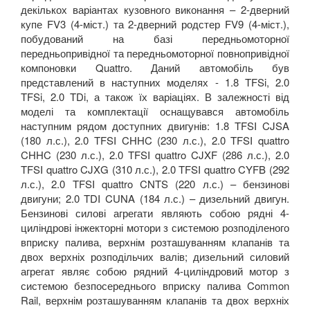
декількох варіантах кузовного виконання – 2-дверний
купе FV3 (4-міст.) та 2-дверний родстер FV9 (4-міст.),
побудований на базі передньомоторної
передньопривідної та передньомоторної повнопривідної
компоновки Quattro. Даний автомобіль був
представлений в наступних моделях - 1.8 TFSi, 2.0
TFSi, 2.0 TDi, а також їх варіаціях. В залежності від
моделі та комплектації оснащувався автомобіль
наступним рядом доступних двигунів: 1.8 TFSI CJSA
(180 л.с.), 2.0 TFSI CHHC (230 л.с.), 2.0 TFSI quattro
CHHC (230 л.с.), 2.0 TFSI quattro CJXF (286 л.с.), 2.0
TFSI quattro CJXG (310 л.с.), 2.0 TFSI quattro CYFB (292
л.с.), 2.0 TFSI quattro CNTS (220 л.с.) – бензинові
двигуни; 2.0 TDI CUNA (184 л.с.) – дизельний двигун.
Бензинові силові агрегати являють собою рядні 4-
циліндрові інжекторні мотори з системою розподіленого
вприску палива, верхнім розташуванням клапанів та
двох верхніх розподільчих валів; дизельний силовий
агрегат являє собою рядний 4-циліндровий мотор з
системою безпосереднього вприску палива Common
Rail, верхнім розташуванням клапанів та двох верхніх