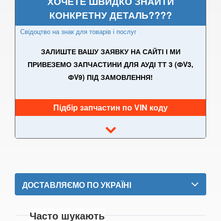
ХОЧЕТЕ ШВИДКО ЗНАЙТИ
A8 D4 (4H)
КОНКРЕТНУ ДЕТАЛЬ????
A8 D5 (5H)
Свідоцтво на знак для товарів і послуг
e-tron
ЗАЛИШТЕ ВАШУ ЗАЯВКУ НА САЙТІ І МИ
ПРИВЕЗЕМО ЗАПЧАСТИНИ ДЛЯ АУДІ ТТ 3 (ФV3,
e-tron Sportback
ФV9) ПІД ЗАМОВЛЕННЯ!
Q2
Підбір запчастин по VIN коду
Q3 I (8UB)
Q3 Sportback (FY)
Q5 I (8RB)
Q5 II (FY, 80A)
ДОСТАВЛЯЄМО ПО УКРАЇНІ
Q5 II (80A) Sportback
Q7 I (4L)
Часто шукають