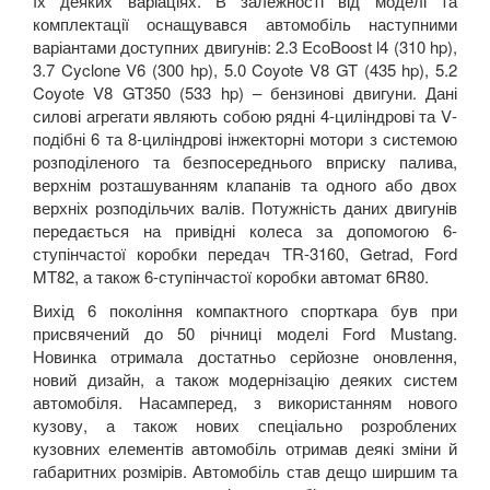
їх деяких варіаціях. В залежності від моделі та
комплектації оснащувався автомобіль наступними
варіантами доступних двигунів: 2.3
EcoBoost
l
4 (310
hp
),
3.7
Cyclone
V
6 (300
hp
), 5.0
Coyote
V
8
GT
(435
hp
), 5.2
Coyote
V
8
GT
350 (533
hp
) – бензинові двигуни. Дані
силові агрегати являють собою рядні 4-циліндрові та
V
-
подібні 6 та 8-циліндрові інжекторні мотори з системою
розподіленого та безпосереднього вприску палива,
верхнім розташуванням клапанів та одного або двох
верхніх розподільчих валів. Потужність даних двигунів
передається на привідні колеса за допомогою 6-
ступінчастої коробки передач
TR
-3160,
Getrad
,
Ford
MT
82, а також 6-ступінчастої коробки автомат 6
R
80.
Вихід 6 покоління компактного спорткара був при
присвячений до 50 річниці моделі
Ford
Mustang
.
Новинка отримала достатньо серйозне оновлення,
новий дизайн, а також модернізацію деяких систем
автомобіля. Насамперед, з використанням нового
кузову, а також нових спеціально розроблених
кузовних елементів автомобіль отримав деякі зміни й
габаритних розмірів. Автомобіль став дещо ширшим та