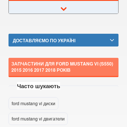
Kuga Mk2 (CBS)
Mondeo Mk3 (B5Y, BWY, B4Y)
Mondeo Mk4 (CA2)
ДОСТАВЛЯЄМО ПО УКРАЇНІ
Mondeo Mk5
Mustang V
ЗАПЧАСТИНИ ДЛЯ FORD MUSTANG VI (S550)
Mustang VI (S550)
2015 2016 2017 2018
РОКІВ
Mustang Mach-E
Часто шукають
S-Max Mk1 (CA1)
Прикріпити файл
attach_file
S-Max Mk2
ford mustang vi диски
Transit V
ford mustang vi двигатели
Transit VI (V347/V348)