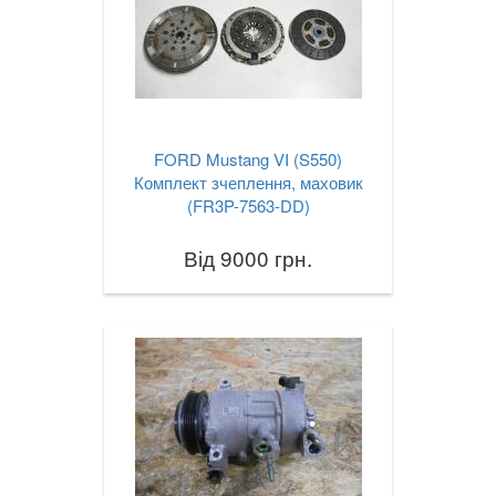
TOYOTA
keyboard_arrow_down
VOLKSWAGEN
keyboard_arrow_down
VOLVO
keyboard_arrow_down
FORD Mustang VI (S550)
В наявності!
keyboard_arrow_down
Комплект зчеплення, маховик
(FR3P-7563-DD)
Від 9000 грн.