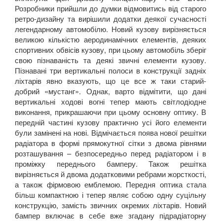
Розробники прийшли до думки відмовитись від старого
ретро-дизайну та вирішили додатки деякої сучасності
легендарному автомобілю. Новий кузову вирізняється
великою кількістю аеродинамічних елементів, деяких
спортивних обвісів кузову, при цьому автомобіль зберіг
свою пізнаваність та деякі звичні елементи кузову.
Пізнавані три вертикальні полоси в конструкції задніх
ліхтарів явно вказують, що це все ж таки старий-
добрий «мустанг». Однак, варто відмітити, що дані
вертикальні ходові вогні тепер мають світлодіодне
виконання, прикрашаючи при цьому основну оптику. В
передній частині кузову практично усі його елементи
були замінені на нові. Відмічається поява нової решітки
радіатора в формі прямокутної сітки з двома рівнями
розташування – безпосередньо перед радіатором і в
проміжку переднього бамперу. Також решітка
вирізняється й двома додатковими ребрами жорсткості,
а також фірмовою емблемою. Передня оптика стала
більш компактною і тепер являє собою одну суцільну
конструкцію, замість звичних окремих ліхтарів. Новий
бампер включає в себе вже згадану підрадіаторну