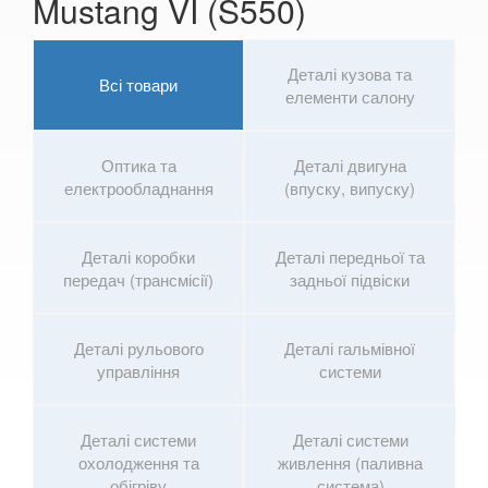
Mustang VI (S550)
LAND ROVER
keyboard_arrow_down
Деталі кузова та
Всі товари
LEXUS
keyboard_arrow_down
елементи салону
MG
keyboard_arrow_down
Оптика та
Деталі двигуна
MASERATI
keyboard_arrow_down
електрообладнання
(впуску, випуску)
MAZDA
keyboard_arrow_down
Деталі коробки
Деталі передньої та
MERCEDES-BENZ
keyboard_arrow_down
передач (трансмісії)
задньої підвіски
MINI
keyboard_arrow_down
Деталі рульового
Деталі гальмівної
MITSUBISHI
keyboard_arrow_down
управління
системи
NISSAN
keyboard_arrow_down
Деталі системи
Деталі системи
OPEL
keyboard_arrow_down
охолодження та
живлення (паливна
обігріву
система)