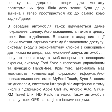
решітку та додаткові отвори для монтажу
протитуманних фар. Лінія даху також була дещо
змінена і тепер простирається аж до самого краю
задньої двері.
В середині автомобіля також відчувається деяке
покращення салону, його оснащення, а також в цілому
рівня його оздоблення. В список стандартних опції
новий мустанг отримав систему безключового доступу,
систему входу з безконтактним ключом з сенсорними
датчиками на дверцятах, кнопочний запуск автомобіля,
нову стереосистему з мп3-плеєром та сенсорним
екраном, систему
Ford
Sync
з голосовим управлінням
та функцією
Hands
-
free
.
Крім того, автомобіль має
можливість комплектації фірмовою інформаційно-
розважальною системою
MyFord
Touch
,
Sync
3,
новим
жк-дисплеєм, системою інтеграції зі смартфоном в тому
числі з підтримкою
Apple CarPlay, Android Auto, Sirius-
XM Travel Link, HD Radio
та інших. Також автомобіль
оснащується
GPS-навігацією з іншими опціями.