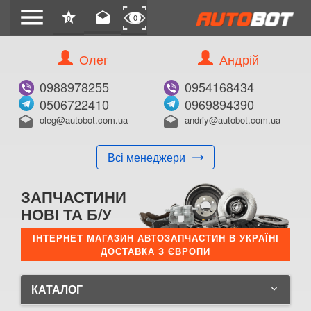
menu
star
drafts
0
0
Олег
Андрій
0988978255
0954168434
0506722410
0969894390
oleg@autobot.com.ua
andriy@autobot.com.ua
drafts
drafts
Всі менеджери
ЗАПЧАСТИНИ
НОВІ ТА Б/У
ІНТЕРНЕТ МАГАЗИН АВТОЗАПЧАСТИН В УКРАЇНІ
ДОСТАВКА З ЄВРОПИ
КАТАЛОГ
keyboard_arrow_down