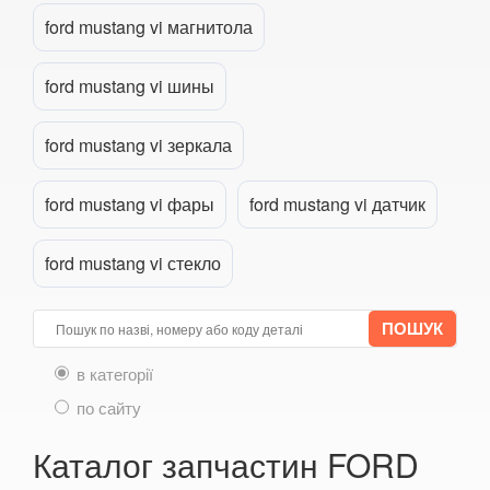
ford mustang vi магнитола
Transit VII
Transit Connect Mk1 (V227, TC7, PU2)
ford mustang vi шины
Transit Connect Mk2
ford mustang vi зеркала
Transit Courier Mk1
ford mustang vi фары
ford mustang vi датчик
Transit Custom Mk1
HONDA
keyboard_arrow_down
ford mustang vi стекло
HYUNDAI
keyboard_arrow_down
JAGUAR
keyboard_arrow_down
в категорії
JEEP
keyboard_arrow_down
по сайту
KIA
keyboard_arrow_down
Каталог запчастин FORD
LANCIA
keyboard_arrow_down