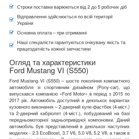
Строки поставки варіюються від 2 до 5 робочих діб
Відправлення здійснюється по всій території
України
Основна оплата – при отриманні
Наші спеціалісти гарантуються очікувану якість та
працездатність кожної запчастини
Огляд та характеристики
Ford Mustang VI (S550)
Ford Mustang VI
(S550)
–
шосте покоління компактного
автомобіля зі спортивним дизайном (
Pony-car),
що
випускався компанією «
Ford
Motor
»
в період з 2015 по
2017 рік. Автомобіль доступний в декількох варіантах
кузовного виконання – 2-дверний купе-фастбек (4-міст.)
та 2-дверний кабріолет (4-міст.), побудований на базі
передньомоторної задньопривідної компоновки. Даний
автомобіль був представлений в декількох наступних
моделях -
2.3
EcoBoost
, 3.7
V
6, 5.0
V
8, 5.2
V
8,
а також в