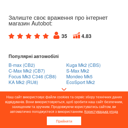
Залиште своє враження про інтернет
магазин Autobot:
35
4.83
Популярні автомобілі
B-max (CB2)
Kuga Mk2 (CBS)
C-Max Mk2 (CB7)
S-Max Mk2
Focus Mk3 С346 (CB8)
Mondeo Mk5
KA Mk2 (RU8)
EcoSport Mk2
Наш сайт використовує файли cookies та сервіс збору технічних даних
Відповіді на поширені
відвідувачів. Вони використовуються, щоб зробити наш сайт безпечним,
захищеним та зручним. Продовжуючи користуватись сайтом, ви
питання:
автоматично погоджуєтеся з використанням.
Користувацька угода
Прийняти
❓Скільки пропозицій та яка ціна