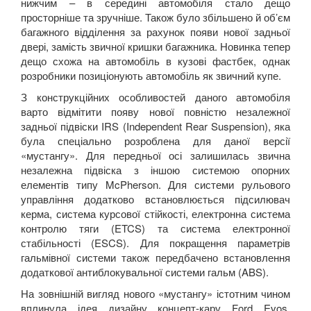
нижчим – в середині автомобіля стало дещо
просторніше та зручніше. Також було збільшено й об’єм
багажного відділення за рахунок появи нової задньої
двері, замість звичної кришки багажника. Новинка тепер
дещо схожа на автомобіль в кузові фастбек, однак
розробники позиціонують автомобіль як звичний купе.
З конструкційних особливостей даного автомобіля
варто відмітити появу нової повністю незалежної
задньої підвіски
IRS
(
Independent
Rear
Suspension
), яка
була спеціально розроблена для даної версії
«мустангу». Для передньої осі залишилась звична
незалежна підвіска з іншою системою опорних
елементів типу
McPherson
. Для системи рульового
управління додатково встановлюється підсилювач
керма, система курсової стійкості, електронна система
контролю тяги (
ETCS
)
та система електронної
стабільності (
ESCS
).
Для покращення параметрів
гальмівної системи також передбачено встановлення
додаткової антиблокувальної системи гальм (
ABS
).
На зовнішній вигляд нового «мустангу» істотним чином
вплинула ідея дизайну концепт-кару
Ford
Evos
.