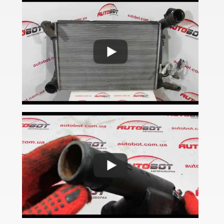
Caddy IV
Eos (1F7, 1F8)
FOX (5Z1)
Golf V (1K1)
Golf V Variant (1K5)
Golf V Plus (5М1)
Golf VI (5K1)
Golf VI Cabrio (517)
Golf VI Variant (AJ5)
Golf VI Plus (521)
Golf VII (5G1)