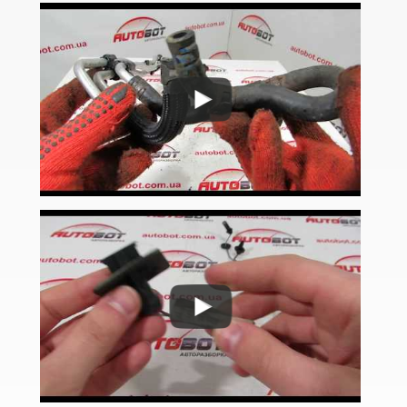
Golf VII Variant (BA5)
Golf VII Sportsvan
Golf VIII
Cross Golf
ID.3
ID.4
ID.5
ID.6
Jetta Mk V A5 (1K2, 1K5)
Jetta Mk VI A6 (5C6)
Jetta Mk VII A7