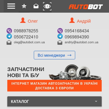
menu
star
drafts
0
0
Олег
Андрій
0988978255
0954168434
0506722410
0969894390
oleg@autobot.com.ua
andriy@autobot.com.ua
drafts
drafts
Всі менеджери
ЗАПЧАСТИНИ
НОВІ ТА Б/У
ІНТЕРНЕТ МАГАЗИН АВТОЗАПЧАСТИН В УКРАЇНІ
ДОСТАВКА З ЄВРОПИ
КАТАЛОГ
keyboard_arrow_down