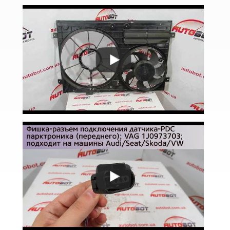
Lupo (6X1, 6E1)
Multivan T5 (7HM, 7HF)
Passat B6 (3С2, 3С5)
Passat B7 (362, 365)
Passat B8 (3G2, 3G5)
Passat CC (357)
Passat CC (358)
Passat Alltrack Mk I (B7)
Passat Alltrack Mk II (B8)
Phaeton (3D1)
Phaeton (3D2)