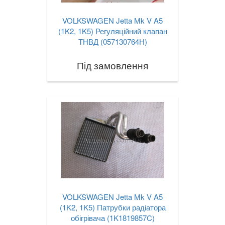
VOLKSWAGEN Jetta Mk V A5
(1K2, 1K5) Регуляційний клапан
ТНВД (057130764H)
Під замовлення
VOLKSWAGEN Jetta Mk V A5
(1K2, 1K5) Патрубки радіатора
обігрівача (1K1819857C)