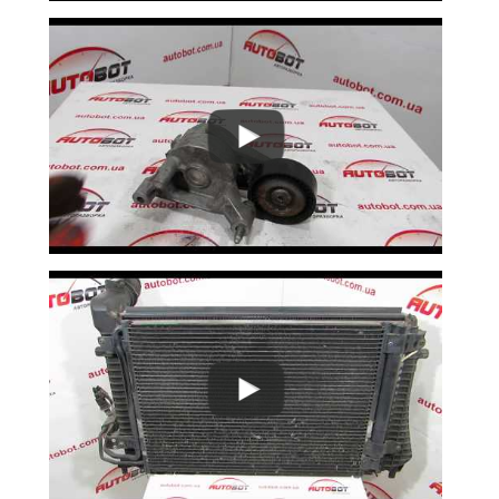
Phaeton (3D3)
Polo Mk IV (9A4, 9N)
Polo Mk V (6R)
Polo Mk VI
Cross Polo I
Cross Polo II
Scirocco III (137)
Sharan Mk I (7M, 7M8, 7M9)
Sharan Mk I (7M6)
Sharan Mk II (7N)
Touareg I (7LA)