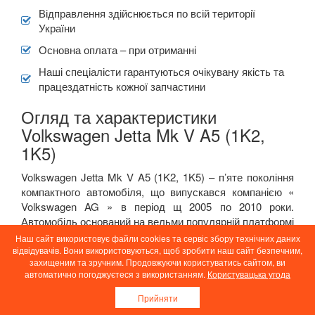
Відправлення здійснюється по всій території
України
Основна оплата – при отриманні
Наші спеціалісти гарантуються очікувану якість та
працездатність кожної запчастини
Огляд та характеристики
Volkswagen Jetta Mk V A5 (1K2,
1K5)
Volkswagen Jetta Mk V A5 (1K2, 1K5) – п’яте покоління
компактного автомобіля, що випускався компанією «
Volkswagen AG » в період щ 2005 по 2010 роки.
Автомобіль оснований на вельми популярній платформі
Volkswagen Group A5 ( PQ35) і доступний в одному
Наш сайт використовує файли cookies та сервіс збору технічних даних
варіанті кузовного виконання – 4-дверний седан (5-
відвідувачів. Вони використовуються, щоб зробити наш сайт безпечним,
захищеним та зручним. Продовжуючи користуватись сайтом, ви
міст.), побудований на базі передньомоторної
автоматично погоджуєтеся з використанням.
Користувацька угода
передньопривідної компоновки. З переходом на п’яте
покоління автомобіль став значно вирізнятися від своїх
Прийняти
попередників – автомобіль значно збільшився у