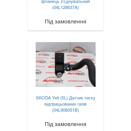
фланець з'єднувальний
(04L128637A)
Під замовлення
SKODA Yeti (5L) Датчик тиску
відпрацьованих газів
(04L906051B)
Під замовлення