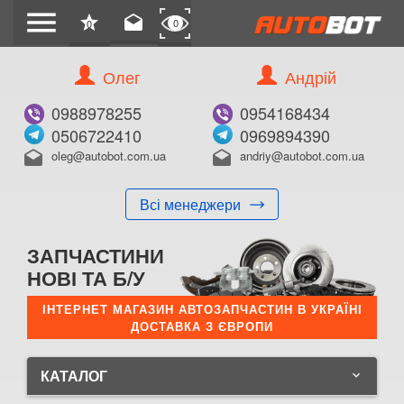
menu
star
drafts
0
0
Олег
Андрій
0988978255
0954168434
0506722410
0969894390
oleg@autobot.com.ua
andriy@autobot.com.ua
drafts
drafts
Всі менеджери
ЗАПЧАСТИНИ
НОВІ ТА Б/У
ІНТЕРНЕТ МАГАЗИН АВТОЗАПЧАСТИН В УКРАЇНІ
ДОСТАВКА З ЄВРОПИ
КАТАЛОГ
keyboard_arrow_down