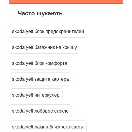
Часто шукають
Прикріпити файл
attach_file
skoda yeti блок предохранителей
skoda yeti багажник на крышу
skoda yeti блок комфорта
skoda yeti защита картера
skoda yeti интеркулер
skoda yeti лобовое стекло
skoda yeti лампа ближнего света