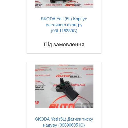
SKODA Yeti (5L) Корпус
масляного фільтру
(03L115389C)
Під замовлення
SKODA Yeti (5L) Датчик тиску
надуву (038906051C)