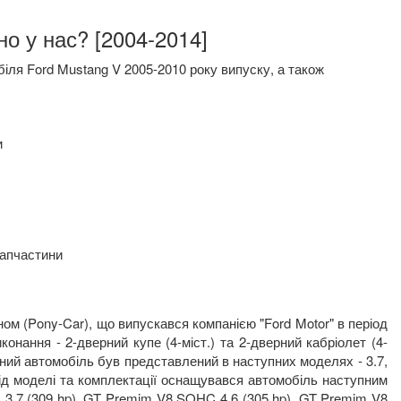
но у нас? [2004-2014]
іля Ford Mustang V 2005-2010 року випуску, а також
и
запчастини
ном (Pony-Car), що випускався компанією "Ford Motor" в період
конання - 2-дверний купе (4-міст.) та 2-дверний кабріолет (4-
аний автомобіль був представлений в наступних моделях - 3.7,
ті від моделі та комплектації оснащувався автомобіль наступним
3,7 (309 hp), GT Premim V8 SOHC 4,6 (305 hp), GT Premim V8