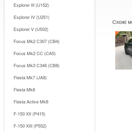
Explorer III (U152)
Explorer IV (U251)
Схожі м
Explorer V (U502)
Focus Mk2 С307 (CB4)
Focus Mk2 CC (CA5)
Focus Mk3 С346 (CB8)
Fiesta Mk7 (JA8)
Fiesta Mk8
Fiesta Active Mk8
F-150 XII (P415)
F-150 XIII (P552)