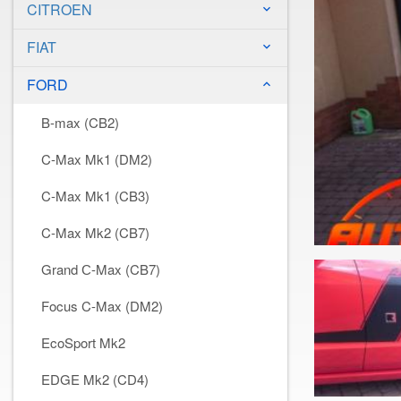
CITROEN
keyboard_arrow_down
FIAT
keyboard_arrow_down
FORD
keyboard_arrow_down
B-max (CB2)
C-Max Mk1 (DM2)
C-Max Mk1 (CB3)
C-Max Mk2 (CB7)
Grand С-Max (CB7)
Focus C-Max (DM2)
EcoSport Mk2
EDGE Mk2 (CD4)