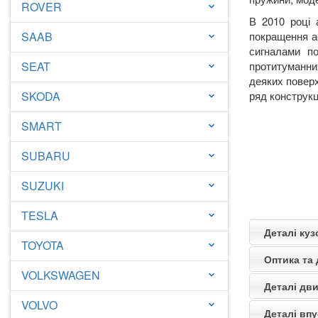
ROVER
keyboard_arrow_down
В 2010 році 
SAAB
покращення ае
keyboard_arrow_down
сигналами по
SEAT
протитуманних
keyboard_arrow_down
деяких поверх
SKODA
ряд конструкц
keyboard_arrow_down
SMART
keyboard_arrow_down
SUBARU
keyboard_arrow_down
SUZUKI
keyboard_arrow_down
TESLA
keyboard_arrow_down
Деталі куз
TOYOTA
keyboard_arrow_down
Оптика та
VOLKSWAGEN
keyboard_arrow_down
Деталі дви
VOLVO
keyboard_arrow_down
Деталі впу