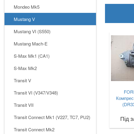
Mondeo Mk5
Mustang V
Mustang VI (S550)
Mustang Mach-E
S-Max Mk1 (CA1)
S-Max Mk2
Transit V
FORD
Transit VI (V347/V348)
Компрес
(DR3
Transit VII
Transit Connect Mk1 (V227, TC7, PU2)
Під 
Transit Connect Mk2