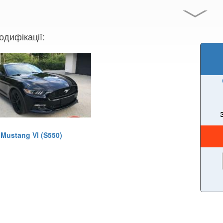
одифікації:
Mustang VI (S550)