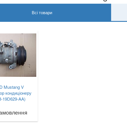
Всі товари
 Mustang V
ор кондиціонеру
3-19D629-AA)
замовлення