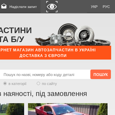
drafts
Надіслати запит
УКР
РУС
0
АСТИНИ
ТА Б/У
ЕРНЕТ МАГАЗИН АВТОЗАПЧАСТИН В УКРАЇНІ
ДОСТАВКА З ЄВРОПИ
в категорії
по сайту
 наяності, під замовлення