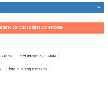
9 2010 2011 2012 2013 2014
РОКІВ
Прикріпити файл
ttach_file
гнитола
ford mustang v шины
к
ford mustang v стекло