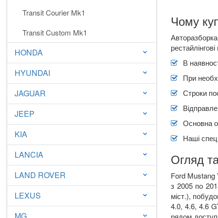
Transit Courier Mk1
Чому куп
Transit Custom Mk1
Авторазборка 
рестайлінгові 
HONDA
keyboard_arrow_down
В наявност
HYUNDAI
keyboard_arrow_down
При необх
JAGUAR
Строки по
keyboard_arrow_down
Відправлен
JEEP
keyboard_arrow_down
Основна о
KIA
keyboard_arrow_down
Наші спеці
LANCIA
keyboard_arrow_down
Огляд та
LAND ROVER
Ford Mustang 
keyboard_arrow_down
з 2005 по 201
LEXUS
міст.), побуд
keyboard_arrow_down
4.0, 4.6, 4.6
MG
рядом доступ
keyboard_arrow_down