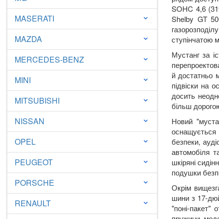
SOHC 4,6 (31
MASERATI
Shelby GT 50
keyboard_arrow_down
газорозподіл
MAZDA
ступінчатою м
keyboard_arrow_down
Мустанг за і
MERCEDES-BENZ
keyboard_arrow_down
перепроектов
й достатньо м
MINI
keyboard_arrow_down
підвіски на 
досить неодн
MITSUBISHI
keyboard_arrow_down
більш дорого
NISSAN
Новий "муста
keyboard_arrow_down
оснащується 
OPEL
безпеки, ауд
keyboard_arrow_down
автомобіля т
PEUGEOT
шкіряні сидін
keyboard_arrow_down
подушки безпе
PORSCHE
keyboard_arrow_down
Окрім вищезг
шини з 17-дюй
RENAULT
keyboard_arrow_down
"поні-пакет"
пружини, моде