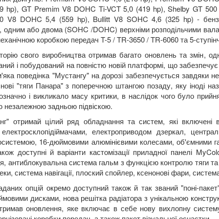
9 hp), GT Premim V8 DOHC Ti-VCT 5,0 (419 hp), Shelby GT 500
0 V8 DOHC 5,4 (559 hp), Bullitt V8 SOHC 4,6 (325 hp) - бенз
у, одним або двома (SOHC /DOHC) верхніми розподільчими валам
еханічною коробкою передач T-5 / TR-3650 / TR-6060 та 5-ступі
сторію свого виробництва отримав багато оновлень та змін, од
аний і побудований на повністю новій платформі, що забезпечує
'яка поведінка "Мустангу" на дорозі забезпечується завдяки не
основі "тяги Панара" з поперечною штангою позаду, яку іноді н
означно і викликало масу критики, в наслідок чого було прийня
ю незалежною задньою підвіскою.
нг" отримай цілий ряд обладнання та систем, які включені 
електросклопідіймачами, електроприводом дзеркал, центра
іосистемою, 16-дюймовими алюмінієвими колесами, об'ємними г
акож доступні й варіанти кастомізації приладної панелі MyColo
ня, антиблокувальна система гальм з функцією контролю тяги та ін
ки, система навігації, плоский спойлер, ксенонові фари, система 
аданих опцій окремо доступний також й так званий "поні-пакет"
мовими дисками, нова решітка радіатора з унікальною конструкц
 отримав оновлення, яке включає в себе нову вихлопну систему 
рнізовані коробки передач, а також пакет візуальної оснастки.