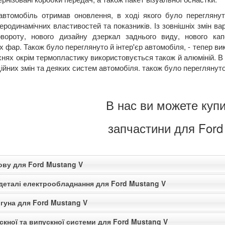
автомобіль отримав оновлення, в ході якого було переглянут
родинамічних властивостей та показників. Із зовнішніх змін ва
вороту, нового дизайну дзеркал заднього виду, нового ка
 фар. Також було переглянуто й інтер'єр автомобіля, - тепер ви
нях окрім термопластику використовується також й алюміній. В 
ійних змін та деяких систем автомобіля. також було переглянуто
В нас ви можете купи
запчастини для Ford
ову для Ford Mustang V
 деталі електрообладнання для Ford Mustang V
гуна для Ford Mustang V
скної та випускної системи для Ford Mustang V