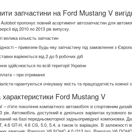
ити запчастини на Ford Mustang V вигід
Autobot пропонує повний асортимент автозапчастин для автомоб
версії від 2010 по 2013 рік випуску.
і велика кількість запчастин
ідності – привезем будь-яку запчастину під замовлення з Європ
ставки варіюються від 2 до 5 робочих діб
ня здійснюється по всій території України
плата – при отриманні
алісти гарантуються очікувану якість та працездатність кожної 
 характеристики Ford Mustang V
V – п'яте покоління компактного автомобіля зі спортивним дизай
3 рік. Автомобіль доступний в декількох варіантах кузовного ви
ований на базі передньомоторної задньопривідної компоновки. Д
 GT, 4.6 GT-H, 4.6 CS, 5.0, 5.4, а також їх варіаціях. В залежнос
них двигунів: Premium V6 SOHC 4,0 (213 hp), Premium V6 DOHC 