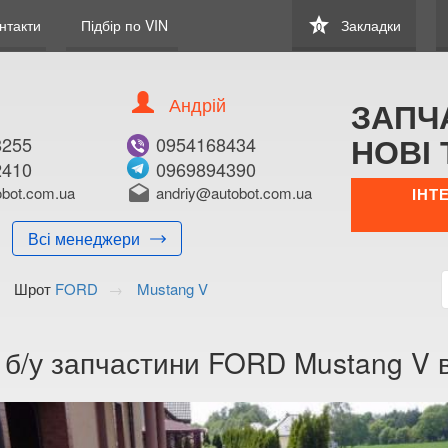
star
нтакти
Підбір по VIN
Закладки
0
Андрій
ЗАПЧ
НОВІ 
8255
0954168434
2410
0969894390
bot.com.ua
drafts
andriy@autobot.com.ua
ІНТ
Всі менеджери
Шрот
FORD
Mustang V
 б/у запчастини FORD Mustang V в