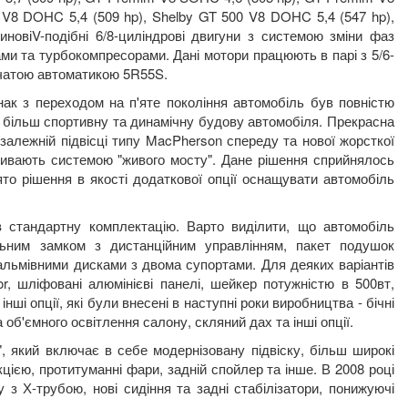
 V8 DOHC 5,4 (509 hp), Shelby GT 500 V8 DOHC 5,4 (547 hp),
иновіV-подібні 6/8-циліндрові двигуни з системою зміни фаз
и та турбокомпресорами. Дані мотори працюють в парі з 5/6-
нчатою автоматикою 5R55S.
нак з переходом на п'яте покоління автомобіль був повністю
 більш спортивну та динамічну будову автомобіля. Прекрасна
залежній підвісці типу MacPherson спереду та нової жорсткої
азивають системою "живого мосту". Дане рішення сприйнялось
то рішення в якості додаткової опції оснащувати автомобіль
в стандартну комплектацію. Варто виділити, що автомобіль
льним замком з дистанційним управлінням, пакет подушок
альмівними дисками з двома супортами. Для деяких варіантів
r, шліфовані алюмінієві панелі, шейкер потужністю в 500вт,
ші опції, які були внесені в наступні роки виробництва - бічні
об'ємного освітлення салону, скляний дах та інші опції.
, який включає в себе модернізовану підвіску, більш широкі
ією, протитуманні фари, задній спойлер та інше. В 2008 році
з Х-трубою, нові сидіння та задні стабілізатори, понижуючі