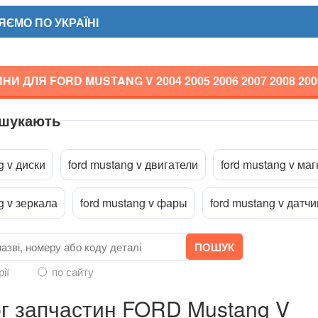
ЄМО ПО УКРАЇНІ
НИ ДЛЯ FORD MUSTANG V
2004 2005 2006 2007 2008 200
 шукають
a
g v диски
ford mustang v двигатели
ford mustang v ма
g v зеркала
ford mustang v фары
ford mustang v датчи
рії
по сайту
г запчастин FORD Mustang V