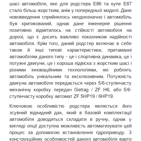
шасі автомобіля, яке для родстера E86 та купе E87
стало більш жорстким, аніж у попередньої моделі. Дане
нововведення сприйнялось неоднозначно і автомобіль
був критикований, однак дане інженерне рішення
позитивно відмітилось на стійкості автомобіля на
дорозі, що є досить важливо показником надійності
автомобіля. Крім того, даний родстер включає в себе
також й інші типові характеристики, притаманні
автомобілям даного типу - це і спортивна динаміка, це і
потужні двигуни, це і хороша підвіска з жорстким шасі і
різними інноваційними технологіями, які роблять
автомобіль унікальним та ексклюзивним. Потужність
двигуна автомобіля передається через 5/6-ступінчасту
механічну коробку передач Getrag / ZF H6, або 5/6-
ступінчасту коробку автомат ZF 5HP19 / 6HP19.
Ключовою особливістю родстера являється його
зсувний відкидний дах, який в базовій комплектації
автомобіля доводиться складати в ручну, однак у
вигляді опції доступна можливість автоматизувати цей
процес за допомогою встановлення гідроприводу. З
конструкційних особливостей даного автомобіля варто