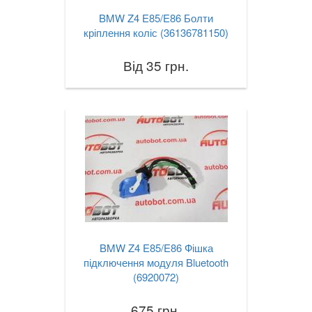
BMW Z4 E85/E86 Болти
X6M I E71
кріплення коліс (36136781150)
X6 II F16
Від 35 грн.
X6M II F86
X6 III G06
X7 G07
XM (G09)
Z3 E36
Z3M E36
BMW Z4 E85/E86 Фішка
Z4 E85/E86
підключення модуля Bluetooth
(6920072)
Z4M E85/E86
675 грн.
Z4 E89