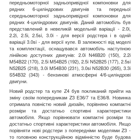
передньомоторної задньопривідної компоновки для
рядних 6-циліндрових двигунів та передньої
середньомоторної задньопривідної компоновки для
рядних 4-циліндрових двигунів. Даний автомобіль був
представлений в невеликій модельній варіації - 2.0i,
2.2i, 2.5i, 2.5si, 3.0i - для версії родстера і в одній
варіації 3.0si - для версії купе. В залежності від моделі
та комплектації, оснащувався автомобіль наступною
лінійкою доступних двигунів: 2.0i N46B20 (150), 2.2i
M54B22 (170), 2.5i M54B25 (192), 2.5i N52B25 (177), 2.5si
N52B25 (218), 3.0i M54B30 (231), 3.0si N52B30 (265), 3.3i
S54B32 (343) - бензинові атмосферні 4/6-циліндрові
двигуни.
Новий родстер та купе Z4 був покликаний прийти на
зміну своїм попередникам Z3 E36/7 та E36/8. Новинка
отримала повністю новий дизайн, порівняно компактні
розміри та достатньо спортивні характеристики
автомобіля. Якщо порівнювати компактні розміри та
достатньо спортивні характеристики автомобіля. Якщо
порівняти нові родстери з попередніми моделями Z3 -
то головною конструкційною відмінністю буде будова