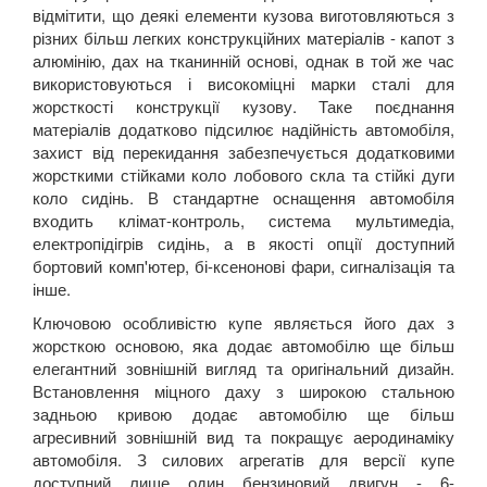
відмітити, що деякі елементи кузова виготовляються з
різних більш легких конструкційних матеріалів - капот з
алюмінію, дах на тканинній основі, однак в той же час
використовуються і високоміцні марки сталі для
жорсткості конструкції кузову. Таке поєднання
матеріалів додатково підсилює надійність автомобіля,
захист від перекидання забезпечується додатковими
жорсткими стійками коло лобового скла та стійкі дуги
коло сидінь. В стандартне оснащення автомобіля
входить клімат-контроль, система мультимедіа,
електропідігрів сидінь, а в якості опції доступний
бортовий комп'ютер, бі-ксенонові фари, сигналізація та
інше.
Ключовою особливістю купе являється його дах з
жорсткою основою, яка додає автомобілю ще більш
елегантний зовнішній вигляд та оригінальний дизайн.
Встановлення міцного даху з широкою стальною
задньою кривою додає автомобілю ще більш
агресивний зовнішній вид та покращує аеродинаміку
автомобіля. З силових агрегатів для версії купе
доступний лише один бензиновий двигун - 6-