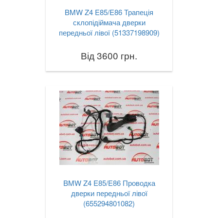
BMW Z4 E85/E86 Трапеція
склопідіймача дверки
передньої лівої (51337198909)
Від 3600 грн.
BMW Z4 E85/E86 Проводка
дверки передньої лівої
(655294801082)