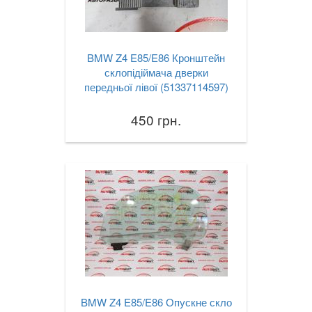
BMW Z4 E85/E86 Кронштейн
склопідіймача дверки
передньої лівої (51337114597)
450 грн.
BMW Z4 E85/E86 Опускне скло