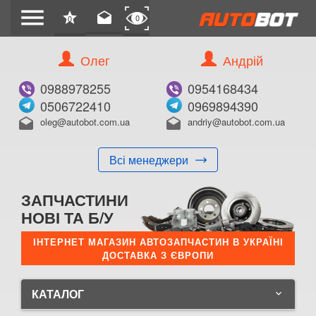
menu
star
drafts
0
0
Олег
Андрій
0988978255
0954168434
0506722410
0969894390
oleg@autobot.com.ua
andriy@autobot.com.ua
drafts
drafts
Всі менеджери
ЗАПЧАСТИНИ
НОВІ ТА Б/У
ІНТЕРНЕТ МАГАЗИН АВТОЗАПЧАСТИН В УКРАЇНІ
ДОСТАВКА З ЄВРОПИ
КАТАЛОГ
keyboard_arrow_down