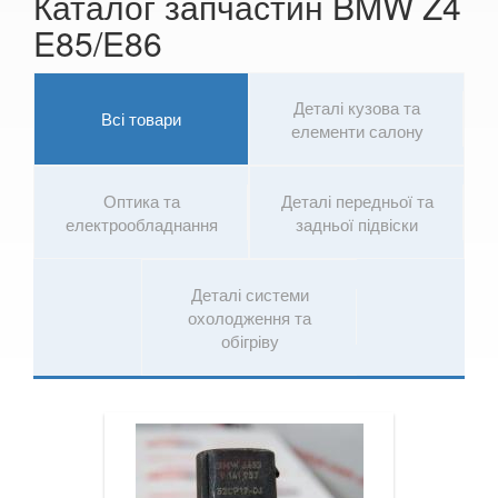
Каталог запчастин BMW Z4
E85/E86
7 Series G11/G12
8 Series G14/G15/G16
Деталі кузова та
Всі товари
i3 l01
елементи салону
i8 l12/l15
Оптика та
Деталі передньої та
X1 I E84
електрообладнання
задньої підвіски
X1 II F48
Деталі системи
X2 F39
охолодження та
обігріву
X3 I E83
X3 II F25
X3 III G01
X3M III F97