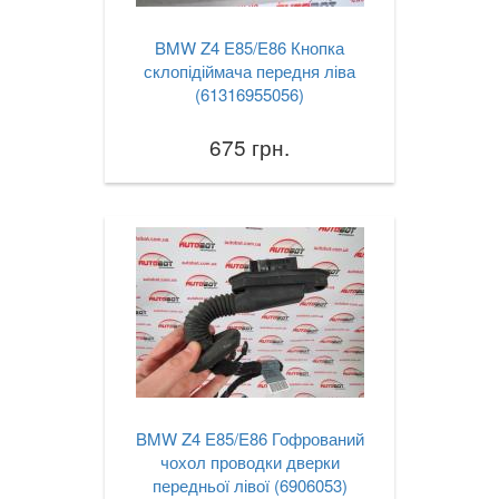
BMW Z4 E85/E86 Кнопка
склопідіймача передня ліва
(61316955056)
675 грн.
BMW Z4 E85/E86 Гофрований
чохол проводки дверки
передньої лівої (6906053)