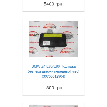
5400 грн.
TOYOTA
keyboard_arrow_down
VOLKSWAGEN
keyboard_arrow_down
VOLVO
keyboard_arrow_down
В наявності!
keyboard_arrow_down
BMW Z4 E85/E86 Подушка
безпеки дверки передньої лівої
(30705512904)
1800 грн.