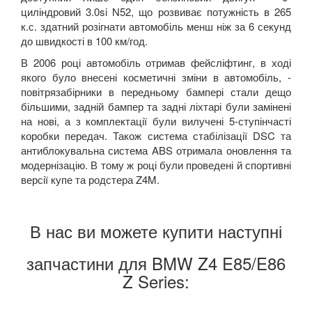
циліндровий 3.0si N52, що розвиває потужність в 265
к.с. здатний розігнати автомобіль менш ніж за 6 секунд
до швидкості в 100 км/год.
В 2006 році автомобіль отримав фейсліфтинг, в ході
якого було внесені косметичні зміни в автомобіль, -
повітрязабірники в передньому бампері стали дещо
більшими, задній бампер та задні ліхтарі були замінені
на нові, а з комплектації були вилучені 5-ступінчасті
коробки передач. Також система стабілізації DSC та
антиблокувальна система ABS отримала оновлення та
модернізацію. В тому ж році були проведені й спортивні
версії купе та родстера Z4M.
В нас ви можете купити наступні
запчастини для BMW Z4 E85/E86
Z Series: