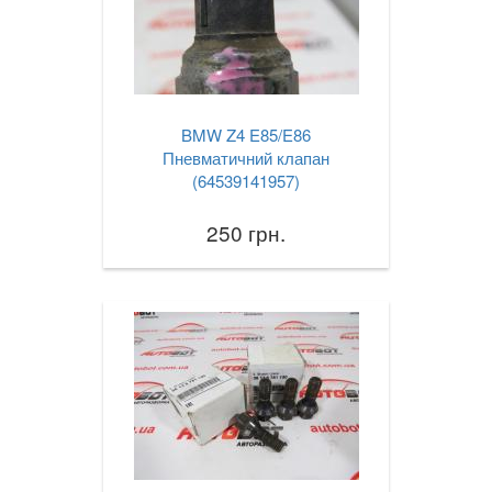
X4 I F26
X4M I F26
X4 II G02
BMW Z4 E85/E86
Пневматичний клапан
X4M II F98
(64539141957)
X5 I E53
250 грн.
X5 II E70
X5M II E70
X5 III F15
X5M III F85
X5 IV G05
X6 I E71