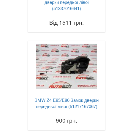
дверки передьої лівої
(51337016641)
Від 1511 грн.
BMW Z4 E85/E86 Замок дверки
передньої лівої (51217167067)
900 грн.