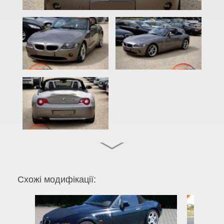
2 Series F22
2 Series F23
2 Series F45
2 Series F46
M2 F87
2 Series F44 Gran Coupe
M2 F44 Gran Coupe
3 Series E46
M3 E46
Схожі модифікації:
3 Series E90, E91, E92, E93
M3 E90/E92/E93