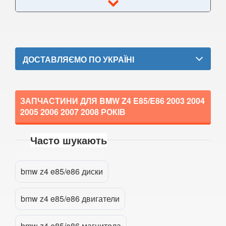
5 Series E61
M5 E60/E61
5 Series F07 GT
ДОСТАВЛЯЄМО ПО УКРАЇНІ
5 Series F10
M5 F10
ЗАПЧАСТИНИ ДЛЯ BMW Z4 E85/E86
2003 2004
2005 2006 2007 2008
РОКІВ
5 Series F11
5 Series G30/G31
Часто шукають
5 Series G60/G61/G68
Прикріпити файл
attach_file
bmw z4 e85/e86 диски
5 Series G60/G61 mHEV
5 Series i5 (G60E/G61E/G68E)
bmw z4 e85/e86 двигатели
M5 F90
bmw z4 e85/e86 магнитола