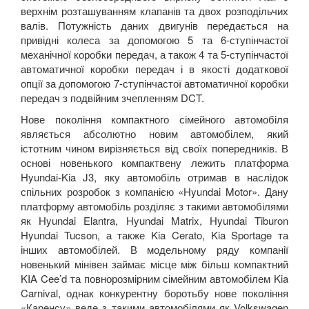
верхнім розташуванням клапанів та двох розподільчих
валів. Потужність даних двигунів передається на
привідні колеса за допомогою 5 та 6-ступінчастої
механічної коробки передач, а також 4 та 5-ступінчастої
автоматичної коробки передач і в якості додаткової
опції за допомогою 7-ступінчастої автоматичної коробки
передач з подвійним зчепленням
DCT.
Нове покоління компактного сімейного автомобіля
являється абсолютно новим автомобілем, який
істотним чином вирізняється від своїх попередників. В
основі новенького компактвену лежить платформа
Hyundai-Kia J3,
яку автомобіль отримав в наслідок
спільних розробок з компанією «
Hyundai
Motor
».
Дану
платформу автомобіль розділяє з такими автомобілями
як
Hyundai
Elantra
,
Hyundai
Matrix
,
Hyundai
Tiburon
Hyundai
Tucson
, а также
Kia
Cerato
,
Kia
Sportage
та
інших автомобілей. В модельному ряду компанії
новенький мінівен займає місце між більш компактний
KIA
Cee
’
d
та повнорозмірним сімейним автомобілем
Kia
Carnival
, однак конкурентну боротьбу нове покоління
«Каренсу» веде з такими автомобілями як
Volkswagen