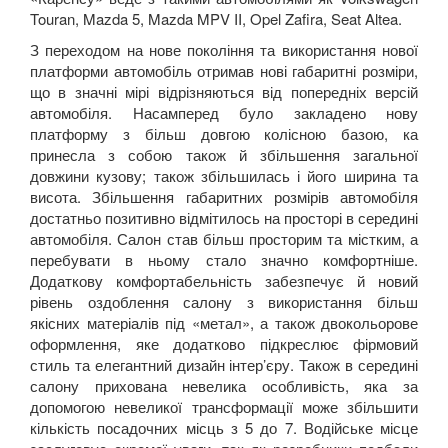
Touran
,
Mazda
5,
Mazda
MPV
II
,
Opel
Zafira
,
Seat
Altea
.
З переходом на нове покоління та використання нової
платформи автомобіль отримав нові габаритні розміри,
що в значні мірі відрізняються від попередніх версій
автомобіля. Насамперед було закладено нову
платформу з більш довгою колісною базою, ка
принесла з собою також й збільшення загальної
довжини кузову; також збільшилась і його ширина та
висота. Збільшення габаритних розмірів автомобіля
достатньо позитивно відмітилось на просторі в середині
автомобіля. Салон став більш просторим та містким, а
перебувати в ньому стало значно комфортніше.
Додаткову комфортабельність забезпечує й новий
рівень оздоблення салону з використання більш
якісних матеріалів під «метал», а також двокольорове
оформлення, яке додатково підкреслює фірмовий
стиль та елегантний дизайн інтер’єру. Також в середині
салону прихована невелика особливість, яка за
допомогою невеликої трансформації може збільшити
кількість посадочних місць з 5 до 7. Водійське місце