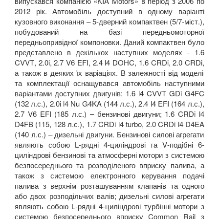
випускався компанією «
KIA
Motors
»
в період з 2006 по
2012 рік. Автомобіль доступний в одному варіанті
кузовного виконання – 5-дверний компактвен (5/7-міст.),
побудований на базі передньомоторної
передньопривідної компоновки. Даний компактвен було
представлено в декількох наступних моделях -
1.6
CVVT
, 2.0
i
, 2.7
V
6
EFI
, 2.4
l
4
DOHC
, 1.6
CRDi
, 2.0
CRDi
,
а також в деяких їх варіаціях. В залежності від моделі
та комплектації оснащувався автомобіль наступними
варіантами доступних двигунів: 1.6
l
4
CVVT
GDi
G
4
FC
(132 л.с.), 2.0
i
l
4
Nu
G
4
KA
(144 л.с.), 2.4
l
4
EFI
(164 л.с.),
2.7
V
6
EFI
(185 л.с.) – бензинові двигуни; 1.6
CRDi
l
4
D
4
FB
(115, 128 л.с.), 1.7
CRDi
l
4
turbo
, 2.0
CRDi
l
4
D
4
EA
(140 л.с.) – дизельні двигуни. Бензинові силові агрегати
являють собою
L
-рядні 4-циліндрові та
V
-подібні 6-
циліндрові бензинові та атмосферні мотори з системою
безпосереднього та розподіленого вприску палива, а
також з системою електронного керування подачі
палива з верхнім розташуванням клапанів та одного
або двох розподільчих валів; дизельні силові агрегати
являють собою
L
-рядні 4-циліндрові турбінні мотори з
системою безпосереднього вприску
Common
Rail
з