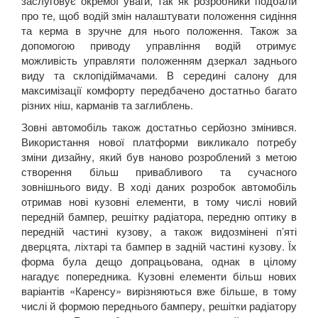
заслуговує окремої уваги, так як розробники подбали
про те, щоб водій змін налаштувати положення сидіння
та керма в зручне для нього положення. Також за
допомогою приводу управління водій отримує
можливість управляти положенням дзеркал заднього
виду та склопідіймачами. В середині салону для
максимізації комфорту передбачено достатньо багато
різних ніш, карманів та заглиблень.
Зовні автомобіль також достатньо серйозно змінився.
Використання нової платформи викликало потребу
зміни дизайну, який був наново розроблений з метою
створення більш привабливого та сучасного
зовнішнього виду. В ході даних розробок автомобіль
отримав нові кузовні елементи, в тому числі новий
передній бампер, решітку радіатора, передню оптику в
передній частині кузову, а також видозмінені п’яті
дверцята, ліхтарі та бампер в задній частині кузову. Їх
форма була дещо допрацьована, однак в цілому
нагадує попередника. Кузовні елементи більш нових
варіантів «Каренсу» вирізняються вже більше, в тому
числі й формою переднього бамперу, решітки радіатору