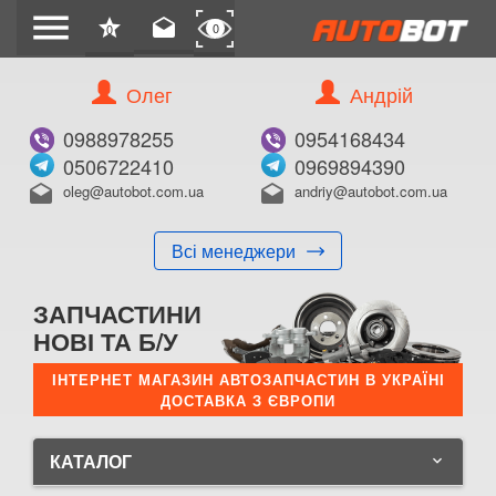
menu
star
drafts
0
0
Олег
Андрій
0988978255
0954168434
0506722410
0969894390
oleg@autobot.com.ua
andriy@autobot.com.ua
drafts
drafts
Всі менеджери
ЗАПЧАСТИНИ
НОВІ ТА Б/У
ІНТЕРНЕТ МАГАЗИН АВТОЗАПЧАСТИН В УКРАЇНІ
ДОСТАВКА З ЄВРОПИ
КАТАЛОГ
keyboard_arrow_down