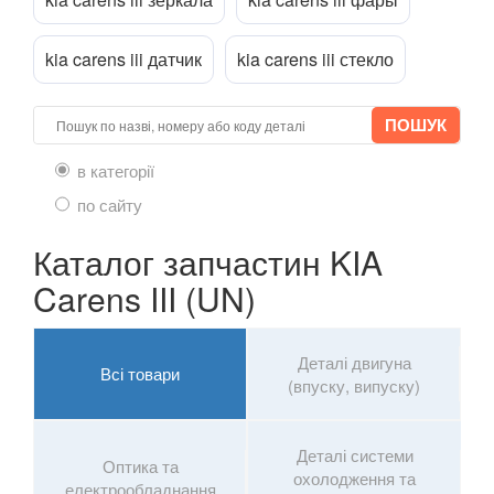
Rio III (UB, QB)
kia carens iii датчик
kia carens iii стекло
Rio IV (YB)
Shuma II (FB)
в категорії
Sorento II (XM)
по сайту
Sorento III (UM, C5)
Каталог запчастин KIA
Soul I (AM)
Carens III (UN)
Soul II (PS)
Soul EV I
Деталі двигуна
Всі товари
(впуску, випуску)
Soul EV II
Stonic
Деталі системи
Оптика та
охолодження та
Sportage I (K00, JA)
електрообладнання