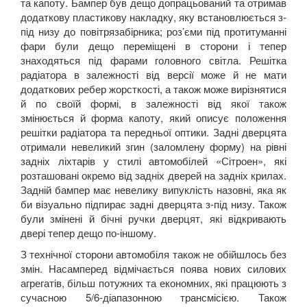
та капоту. Бампер був дещо допрацьований та отримав
додаткову пластикову накладку, яку встановлюється з-
під низу до повітрязабірника; роз’єми під протитуманні
фари були дещо переміщені в сторони і тепер
знаходяться під фарами головного світла. Решітка
радіатора в залежності від версії може й не мати
додаткових ребер жорсткості, а також може вирізнятися
й по своїй формі, в залежності від якої також
змінюється й форма капоту, який описує положення
решітки радіатора та передньої оптики. Задні дверцята
отримали невеликий згин (заломлену форму) на рівні
задніх ліхтарів у стилі автомобілей «Сітроен», які
розташовані окремо від задніх дверей на задніх крилах.
Задній бампер має невелику випуклість назовні, яка як
би візуально підпирає задні дверцята з-під низу. Також
були змінені й бічні ручки дверцят, які відкривають
двері тепер дещо по-іншому.
З технічної сторони автомобіля також не обійшлось без
змін. Насамперед відмічається поява нових силових
агрегатів, більш потужних та економних, які працюють з
сучасною 5/6-діапазонною трансмісією. Також