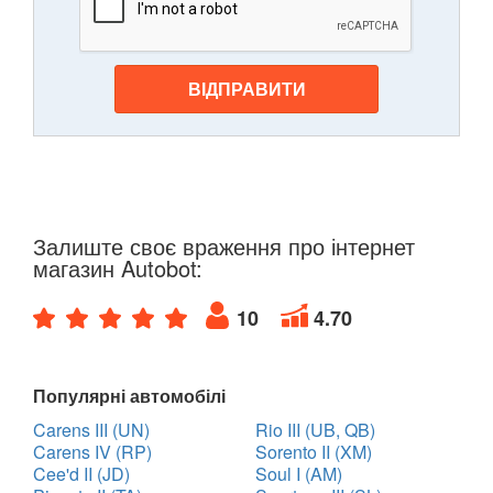
ВІДПРАВИТИ
Залиште своє враження про інтернет
магазин Autobot:
10
4.70
Популярні автомобілі
Carens III (UN)
Rio III (UB, QB)
Carens IV (RP)
Sorento II (XM)
Cee'd II (JD)
Soul I (AM)