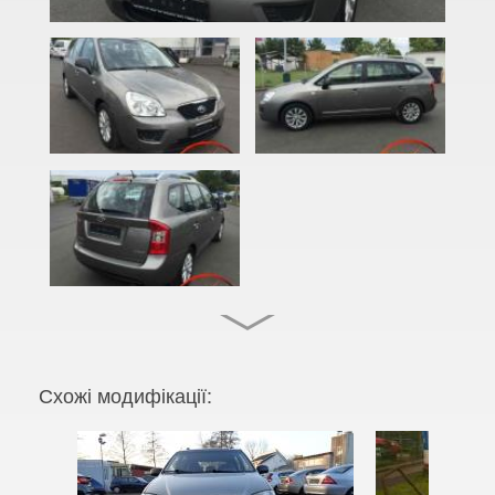
Cadenza (JG, VG)
Carens I (FC)
Carens II (FJ)
Carens III (UN)
Carens IV (RP)
Carnival I (UP, GQ)
Carnival II (VQ)
Carnival III (UVP, YP)
Cee'd I (ED)
Схожі модифікації:
PRO Cee'd I (ED)
Cee'd II (JD)