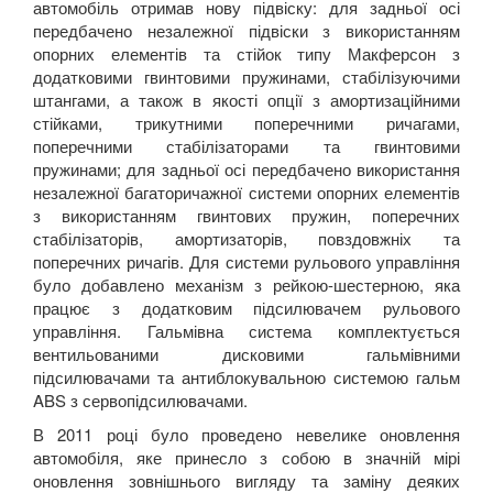
автомобіль отримав нову підвіску: для задньої осі
передбачено незалежної підвіски з використанням
опорних елементів та стійок типу Макферсон з
додатковими гвинтовими пружинами, стабілізуючими
штангами, а також в якості опції з амортизаційними
стійками, трикутними поперечними ричагами,
поперечними стабілізаторами та гвинтовими
пружинами; для задньої осі передбачено використання
незалежної багаторичажної системи опорних елементів
з використанням гвинтових пружин, поперечних
стабілізаторів, амортизаторів, повздовжніх та
поперечних ричагів. Для системи рульового управління
було добавлено механізм з рейкою-шестерною, яка
працює з додатковим підсилювачем рульового
управління. Гальмівна система комплектується
вентильованими дисковими гальмівними
підсилювачами та антиблокувальною системою гальм
ABS
з сервопідсилювачами.
В 2011 році було проведено невелике оновлення
автомобіля, яке принесло з собою в значній мірі
оновлення зовнішнього вигляду та заміну деяких