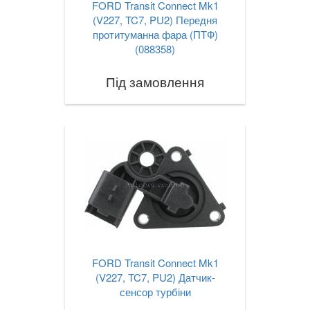
FORD Transit Connect Mk1
TOYOTA
keyboard_arrow_down
(V227, TC7, PU2) Передня
протитуманна фара (ПТФ)
VOLKSWAGEN
keyboard_arrow_down
(088358)
VOLVO
keyboard_arrow_down
Під замовлення
В наявності!
keyboard_arrow_down
FORD Transit Connect Mk1
(V227, TC7, PU2) Датчик-
сенсор турбіни