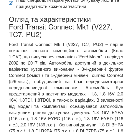
працездатність кожної запчастини
Огляд та характеристики
Ford Transit Connect Mk1 (V227,
TC7, PU2)
Ford Transit Connect Mk I (V227, TC7, PU2) – перше
покоління легкого комерційного автомобіля (Клас
"LCV"), що випускався компанією "Ford Motor" в період з
2002 по 2017 рік. Автомобіль доступний в декількох
варіантах кузовного виконання - 3/4-дверний фургон
Connect (2-міст.) та 5-дверний мінівен Tourneo Connect
(5/6-міст.), побудований на базі передньомоторної
передньопривідної компоновки. Автомобіль був
представлений в наступних моделях - 1.8, 1.8 16V, 2.0
16V, 1.8TDi, 1.8TDCi, а також їх варіаціях. В залежності
від моделі та комплектації оснащувався автомобіль
наступним рядом доступних двигунів: 1.8 16V EYPA
(116 л.с.), 1.8 16V EYPC (116 л.с.), 1.8 16V EYPD (116
л.с.), 2.0 16V (136 л.с.) - бензинові двигуни; 1.8 Di BHPA
(75 л.с.), 1.8 Di R2PA (75 л.с.), 1.8 Di P7PB (75 л.с.), 1.8