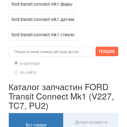
ford transit connect mk1 фары
LAND ROVER
keyboard_arrow_down
ford transit connect mk1 датчик
LEXUS
keyboard_arrow_down
ford transit connect mk1 стекло
MG
keyboard_arrow_down
MASERATI
keyboard_arrow_down
MAZDA
keyboard_arrow_down
в категорії
MERCEDES-BENZ
keyboard_arrow_down
по сайту
MINI
keyboard_arrow_down
Каталог запчастин FORD
Transit Connect Mk1 (V227,
MITSUBISHI
keyboard_arrow_down
TC7, PU2)
NISSAN
keyboard_arrow_down
OPEL
keyboard_arrow_down
Деталі кузова та
Всі товари