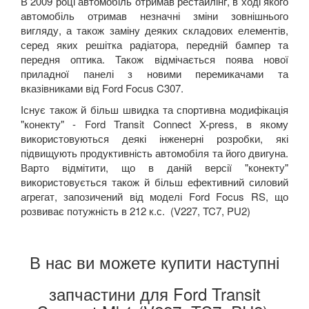
В 2009 році автомобіль отримав рестайлінг, в ході якого
автомобіль отримав незначні зміни зовнішнього
вигляду, а також заміну деяких складових елементів,
серед яких решітка радіатора, передній бампер та
передня оптика. Також відмічається поява нової
приладної панелі з новими перемикачами та
вказівниками від Ford Focus C307.
Існує також й більш швидка та спортивна модифікація
"конекту" - Ford Transit Connect X-press, в якому
використовуються деякі інженерні розробки, які
підвищують продуктивність автомобіля та його двигуна.
Варто відмітити, що в даній версії "конекту"
використовується також й більш ефективний силовий
агрегат, запозичений від моделі Ford Focus RS, що
розвиває потужність в 212 к.с. (V227, TC7, PU2)
В нас ви можете купити наступні
запчастини для Ford Transit