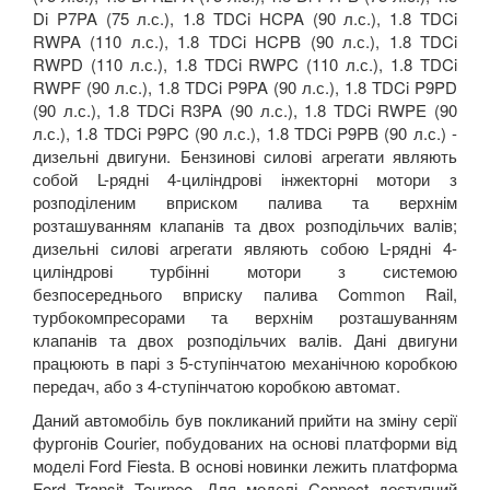
Di P7PA (75 л.с.), 1.8 TDCi HCPA (90 л.с.), 1.8 TDCi
RWPA (110 л.с.), 1.8 TDCi HCPB (90 л.с.), 1.8 TDCi
RWPD (110 л.с.), 1.8 TDCi RWPC (110 л.с.), 1.8 TDCi
RWPF (90 л.с.), 1.8 TDCi P9PA (90 л.с.), 1.8 TDCi P9PD
(90 л.с.), 1.8 TDCi R3PA (90 л.с.), 1.8 TDCi RWPE (90
л.с.), 1.8 TDCi P9PC (90 л.с.), 1.8 TDCi P9PB (90 л.с.) -
дизельні двигуни. Бензинові силові агрегати являють
собой L-рядні 4-циліндрові інжекторні мотори з
розподіленим вприском палива та верхнім
розташуванням клапанів та двох розподільчих валів;
дизельні силові агрегати являють собою L-рядні 4-
циліндрові турбінні мотори з системою
безпосереднього вприску палива Common Rail,
турбокомпресорами та верхнім розташуванням
клапанів та двох розподільчих валів. Дані двигуни
працюють в парі з 5-ступінчатою механічною коробкою
передач, або з 4-ступінчатою коробкою автомат.
Даний автомобіль був покликаний прийти на зміну серії
фургонів Courier, побудованих на основі платформи від
моделі Ford Fiesta. В основі новинки лежить платформа
Ford Transit Tourneo. Для моделі Connect доступний