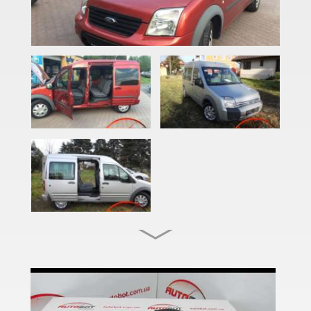
Focus C-Max (DM2)
EcoSport Mk2
EDGE Mk2 (CD4)
Explorer III (U152)
Explorer IV (U251)
Explorer V (U502)
Focus Mk2 С307 (CB4)
Focus Mk2 CC (CA5)
Focus Mk3 С346 (CB8)
Fiesta Mk7 (JA8)
Fiesta Mk8