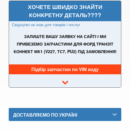
ХОЧЕТЕ ШВИДКО ЗНАЙТИ
Kuga Mk2 (CBS)
КОНКРЕТНУ ДЕТАЛЬ????
Mondeo Mk3 (B5Y, BWY, B4Y)
Свідоцтво на знак для товарів і послуг
Mondeo Mk4 (CA2)
ЗАЛИШТЕ ВАШУ ЗАЯВКУ НА САЙТІ І МИ
Mondeo Mk5
ПРИВЕЗЕМО ЗАПЧАСТИНИ ДЛЯ ФОРД ТРАНЗІТ
КОННЕКТ МК1 (V227, ТС7, PU2) ПІД ЗАМОВЛЕННЯ!
Mustang V
Mustang VI (S550)
Підбір запчастин по VIN коду
Mustang Mach-E
S-Max Mk1 (CA1)
S-Max Mk2
ДОСТАВЛЯЄМО ПО УКРАЇНІ
Transit V
Transit VI (V347/V348)