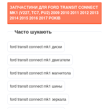
ЗАПЧАСТИНИ ДЛЯ FORD TRANSIT CONNECT
Transit VII
MK1 (V227, TC7, PU2)
2009 2010 2011 2012 2013
Transit Connect Mk1 (V227, TC7, PU2)
2014 2015 2016 2017
РОКІВ
Transit Connect Mk2
Часто шукають
Прикріпити файл
attach_file
Transit Courier Mk1
ford transit connect mk1 диски
Transit Custom Mk1
HONDA
keyboard_arrow_down
ford transit connect mk1 двигатели
HYUNDAI
keyboard_arrow_down
ford transit connect mk1 магнитола
JAGUAR
keyboard_arrow_down
ford transit connect mk1 шины
JEEP
keyboard_arrow_down
KIA
keyboard_arrow_down
ford transit connect mk1 зеркала
LANCIA
keyboard_arrow_down