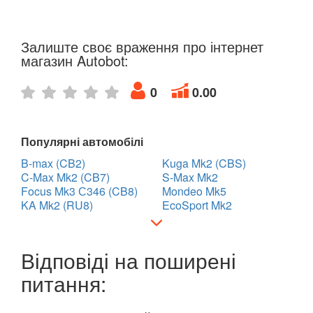
Залиште своє враження про інтернет
магазин Autobot:
0
0.00
Популярні автомобілі
B-max (CB2)
Kuga Mk2 (CBS)
C-Max Mk2 (CB7)
S-Max Mk2
Focus Mk3 С346 (CB8)
Mondeo Mk5
KA Mk2 (RU8)
EcoSport Mk2
Відповіді на поширені
питання: