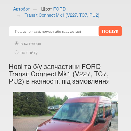
ALFA ROMEO
keyboard_arrow_down
Автобот
Шрот
FORD
Transit Connect Mk1 (V227, TC7, PU2)
AUDI
keyboard_arrow_down
BMW
keyboard_arrow_down
CITROEN
keyboard_arrow_down
в категорії
FIAT
по сайту
keyboard_arrow_down
FORD
Нові та б/у запчастини FORD
keyboard_arrow_down
Transit Connect Mk1 (V227, TC7,
B-max (CB2)
PU2) в наяності, під замовлення
C-Max Mk1 (DM2)
C-Max Mk1 (CB3)
C-Max Mk2 (CB7)
Grand С-Max (CB7)