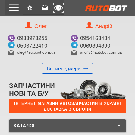
menu
star
drafts
0
0
Олег
Андрій
0988978255
0954168434
0506722410
0969894390
oleg@autobot.com.ua
andriy@autobot.com.ua
drafts
drafts
Всі менеджери
ЗАПЧАСТИНИ
НОВІ ТА Б/У
ІНТЕРНЕТ МАГАЗИН АВТОЗАПЧАСТИН В УКРАЇНІ
ДОСТАВКА З ЄВРОПИ
КАТАЛОГ
keyboard_arrow_down