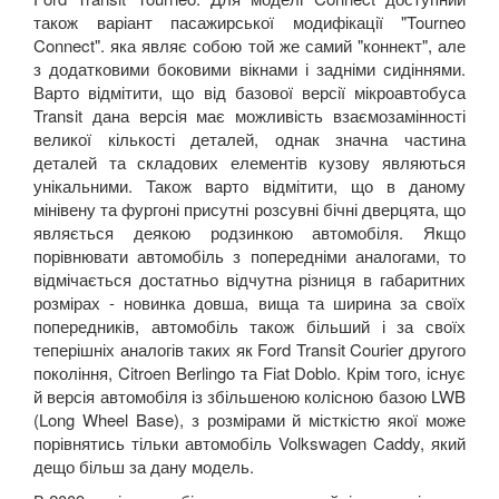
також варіант пасажирської модифікації "Tourneo
Connect". яка являє собою той же самий "коннект", але
з додатковими боковими вікнами і задніми сидіннями.
Варто відмітити, що від базової версії мікроавтобуса
Transit дана версія має можливість взаємозамінності
великої кількості деталей, однак значна частина
деталей та складових елементів кузову являються
унікальними. Також варто відмітити, що в даному
мінівену та фургоні присутні розсувні бічні дверцята, що
являється деякою родзинкою автомобіля. Якщо
порівнювати автомобіль з попередніми аналогами, то
відмічається достатньо відчутна різниця в габаритних
розмірах - новинка довша, вища та ширина за своїх
попередників, автомобіль також більший і за своїх
теперішніх аналогів таких як Ford Transit Courier другого
покоління, Citroen Berlingo та Fiat Doblo. Крім того, існує
й версія автомобіля із збільшеною колісною базою LWB
(Long Wheel Base), з розмірами й місткістю якої може
порівнятись тільки автомобіль Volkswagen Caddy, який
дещо більш за дану модель.