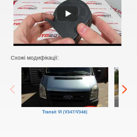
Fiesta Active Mk8
F-150 XII (P415)
F-150 XIII (P552)
Galaxy Mk2 (VX, VY, WGR)
Схожі модифікації:
Galaxy Mk3 (CA1, WA6)
KA Mk1 (RBT)
KA Mk2 (RU8)
KA Mk3
KA+
Transit VI (V347/V348)
KA+ Active
Kuga Mk1 (CBV)