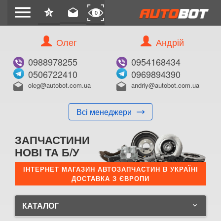
menu
star
drafts
0
0
Олег
Андрій
0988978255
0954168434
0506722410
0969894390
oleg@autobot.com.ua
andriy@autobot.com.ua
drafts
drafts
Всі менеджери
ЗАПЧАСТИНИ
НОВІ ТА Б/У
ІНТЕРНЕТ МАГАЗИН АВТОЗАПЧАСТИН В УКРАЇНІ
ДОСТАВКА З ЄВРОПИ
КАТАЛОГ
keyboard_arrow_down