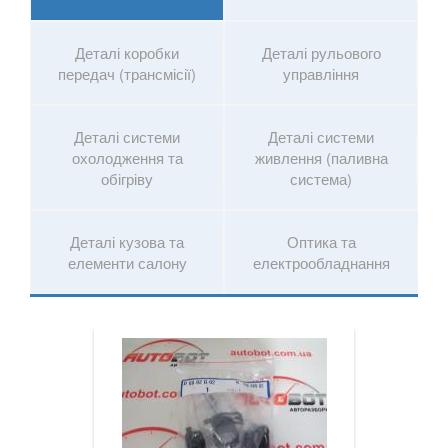
Touareg II (7P5)
Деталі коробки
Деталі рульового
Touareg III
передач (трансмісії)
управління
Touran I (1T1, 1T2)
Деталі системи
Деталі системи
Touran II (1T3)
охолодження та
живлення (паливна
обігріву
система)
Tiguan I (5N)
Tiguan II (AD1)
Деталі кузова та
Оптика та
елементи салону
електрообладнання
Tiguan Allspace
T-Roc
T-Cross
VOLVO
keyboard_arrow_down
В наявності!
keyboard_arrow_down