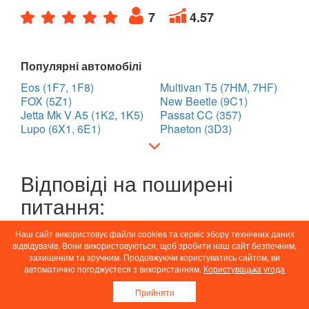
7
4.57
Популярні автомобілі
Eos (1F7, 1F8)
Multivan T5 (7HM, 7HF)
FOX (5Z1)
New Beetle (9C1)
Jetta Mk V A5 (1K2, 1K5)
Passat CC (357)
Lupo (6X1, 6E1)
Phaeton (3D3)
Відповіді на поширені
питання:
Наш сайт використовує файли cookies та сервіс збору технічних даних
❓Скільки пропозицій та яка ціна
відвідувачів. Вони використовуються, щоб зробити наш сайт безпечним,
запчастин на VOLKSWAGEN
захищеним та зручним. Продовжуючи користуватись сайтом, ви
Touareg II (7P5) в інтернет-магазині
автоматично погоджуєтеся з використанням.
Користувацька угода
AUTOBOT?
Прийняти