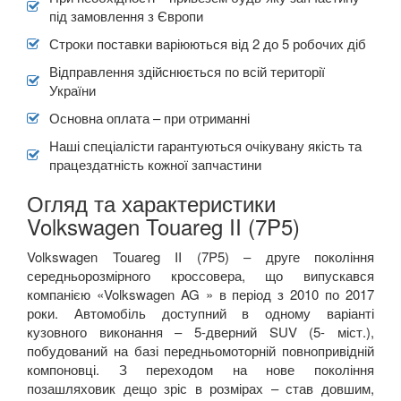
під замовлення з Європи
Строки поставки варіюються від 2 до 5 робочих діб
Відправлення здійснюється по всій території
України
Основна оплата – при отриманні
Наші спеціалісти гарантуються очікувану якість та
працездатність кожної запчастини
Огляд та характеристики
Volkswagen Touareg II (7P5)
Volkswagen Touareg II (7P5) – друге покоління
середньорозмірного кроссовера, що випускався
компанією «Volkswagen AG » в період з 2010 по 2017
роки. Автомобіль доступний в одному варіанті
кузовного виконання – 5-дверний SUV (5- міст.),
побудований на базі передньомоторній повнопривідній
компоновці. З переходом на нове покоління
позашляховик дещо зріс в розмірах – став довшим,