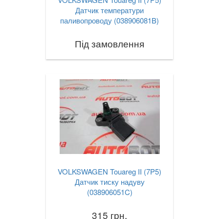
Датчик температури
паливопроводу (038906081B)
Під замовлення
VOLKSWAGEN Touareg II (7P5)
Датчик тиску надуву
(038906051C)
315 грн.