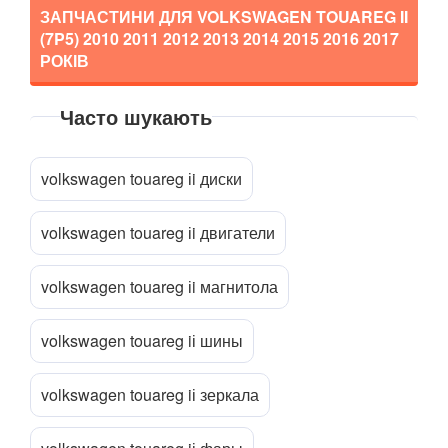
ЗАПЧАСТИНИ ДЛЯ VOLKSWAGEN TOUAREG II
Lupo (6X1, 6E1)
(7P5)
2010 2011 2012 2013 2014 2015 2016 2017
РОКІВ
Multivan T5 (7HM, 7HF)
Passat B6 (3С2, 3С5)
Часто шукають
Прикріпити файл
attach_file
Passat B7 (362, 365)
volkswagen touareg іi диски
Passat B8 (3G2, 3G5)
Passat CC (357)
volkswagen touareg іi двигатели
Passat CC (358)
volkswagen touareg іi магнитола
Passat Alltrack Mk I (B7)
volkswagen touareg iі шины
Passat Alltrack Mk II (B8)
Phaeton (3D1)
volkswagen touareg iі зеркала
Phaeton (3D2)