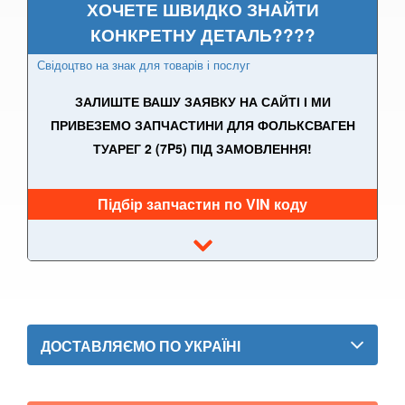
ХОЧЕТЕ ШВИДКО ЗНАЙТИ
Golf VII Variant (BA5)
КОНКРЕТНУ ДЕТАЛЬ????
Golf VII Sportsvan
Свідоцтво на знак для товарів і послуг
Golf VIII
ЗАЛИШТЕ ВАШУ ЗАЯВКУ НА САЙТІ І МИ
ПРИВЕЗЕМО ЗАПЧАСТИНИ ДЛЯ ФОЛЬКСВАГЕН
Cross Golf
ТУАРЕГ 2 (7P5) ПІД ЗАМОВЛЕННЯ!
ID.3
ID.4
Підбір запчастин по VIN коду
ID.5
ID.6
Jetta Mk V A5 (1K2, 1K5)
ДОСТАВЛЯЄМО ПО УКРАЇНІ
Jetta Mk VI A6 (5C6)
Jetta Mk VII A7