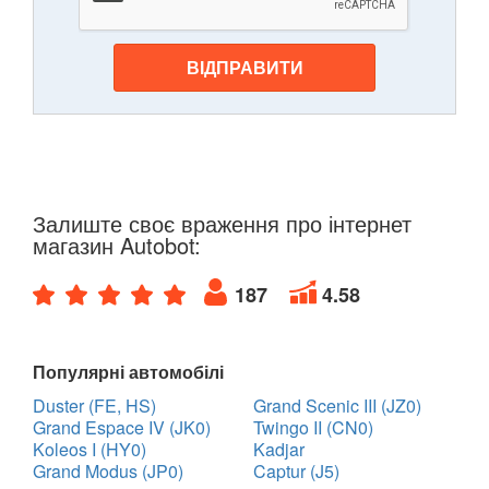
ВІДПРАВИТИ
Залиште своє враження про інтернет
магазин Autobot:
187
4.58
Популярні автомобілі
Duster (FE, HS)
Grand Scenic III (JZ0)
Grand Espace IV (JK0)
Twingo II (CN0)
Koleos I (HY0)
Kadjar
Grand Modus (JP0)
Captur (J5)