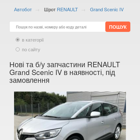
ALFA ROMEO
keyboard_arrow_down
Автобот
Шрот
RENAULT
Grand Scenic IV
AUDI
keyboard_arrow_down
BMW
keyboard_arrow_down
в категорії
CITROEN
keyboard_arrow_down
по сайту
FIAT
keyboard_arrow_down
Нові та б/у запчастини RENAULT
FORD
keyboard_arrow_down
Grand Scenic IV в наявності, під
замовлення
HONDA
keyboard_arrow_down
HYUNDAI
keyboard_arrow_down
JAGUAR
keyboard_arrow_down
JEEP
keyboard_arrow_down
KIA
keyboard_arrow_down