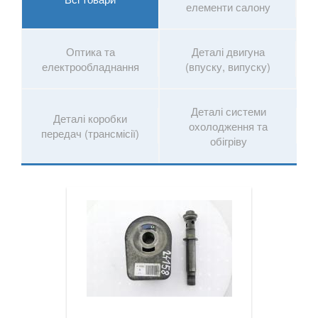
Megane IV
елементи салону
Modus (JP0)
Оптика та
Деталі двигуна
Grand Modus (JP0)
електрообладнання
(впуску, випуску)
Sandero II Stepway (B8)
Деталі системи
Деталі коробки
Grand Scenic II (JM)
охолодження та
передач (трансмісії)
обігріву
Scenic III (JZ0)
Grand Scenic III (JZ0)
Scenic IV
Grand Scenic IV
Twingo II (CN0)
Twingo III (X07)