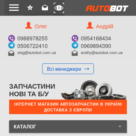
menu
star
drafts
0
0
Олег
Андрій
0988978255
0954168434
0506722410
0969894390
oleg@autobot.com.ua
andriy@autobot.com.ua
drafts
drafts
Всі менеджери
ЗАПЧАСТИНИ
НОВІ ТА Б/У
ІНТЕРНЕТ МАГАЗИН АВТОЗАПЧАСТИН В УКРАЇНІ
ДОСТАВКА З ЄВРОПИ
КАТАЛОГ
keyboard_arrow_down