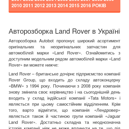
2010 2011 2012 2013 2014 2015 2016
РОКІВ
Авторозборка Land Rover в Україні
Авторозборка Autobot пропонує широкий асортимент
оригінальних та неоригінальних запчастин для
автомобілей марки «
Land Rover
». Ознайомитись з
доступним модельним рядом автомобілей марки «
Land
Rover
» ви можете нижче:
Land Rover – британське дочірнє підприємство компанії
Rover Group, що входить до складу автоконцерну
«BMW» з 1994 року. Починаючи з 2008 року компанія
знову змінила своє керівництво і на сьогоднішній день
входить у склад індійської компанії «Tata Motors» і
являється при цьому самостійним відділенням. Крім
того, варто відмітити, що компанія «Лендровер»
являється також й частиною групи компаній «Jaguar
Land Rover». Достатньо складна та неоднозначна
історія компанії ніяк не може вплинути на те, що під