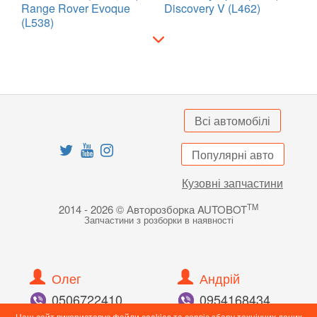
Range Rover Evoque
Discovery V (L462)
(L538)
Всі автомобілі
Популярні авто
Кузовні запчастини
TM
2014 - 2026 © Авторозборка AUTOBOT
Запчастини з розборки в наявності
Олег
Андрій
050
672
24
10
095
416
84
34
Наш сайт використовує файли cookies та сервіс збору технічних даних