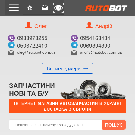
menu
star
drafts
0
0
Олег
Андрій
0988978255
0954168434
0506722410
0969894390
oleg@autobot.com.ua
andriy@autobot.com.ua
drafts
drafts
Всі менеджери
ЗАПЧАСТИНИ
НОВІ ТА Б/У
ІНТЕРНЕТ МАГАЗИН АВТОЗАПЧАСТИН В УКРАЇНІ
ДОСТАВКА З ЄВРОПИ