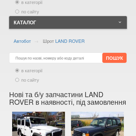
в категорії
по сайту
КАТАЛОГ
keyboard_arrow_down
ALFA ROMEO
keyboard_arrow_down
Автобот
Шрот
LAND ROVER
AUDI
keyboard_arrow_down
BMW
keyboard_arrow_down
в категорії
CITROEN
keyboard_arrow_down
по сайту
FIAT
keyboard_arrow_down
Нові та б/у запчастини LAND
FORD
keyboard_arrow_down
ROVER в наявності, під замовлення
HONDA
keyboard_arrow_down
HYUNDAI
keyboard_arrow_down