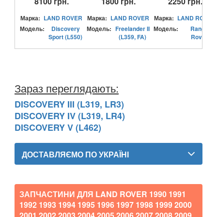
8100 грн.
інтеркулер
противотуманної
1800 грн.
Кронштейн
2250 грн.
фари ліва
кріплення фари
правої
Марка:
LAND ROVER
Марка:
LAND ROVER
Марка:
LAND ROVER
Модель:
Discovery
Модель:
Freelander II
Модель:
Range
Sport (L550)
(L359, FA)
Rover
Evoque
(L538)
Зараз переглядають:
DISCOVERY III (L319, LR3)
DISCOVERY IV (L319, LR4)
DISCOVERY V (L462)
ДОСТАВЛЯЄМО ПО УКРАЇНІ
ЗАПЧАСТИНИ ДЛЯ LAND ROVER
1990 1991
1992 1993 1994 1995 1996 1997 1998 1999 2000
2001 2002 2003 2004 2005 2006 2007 2008 2009