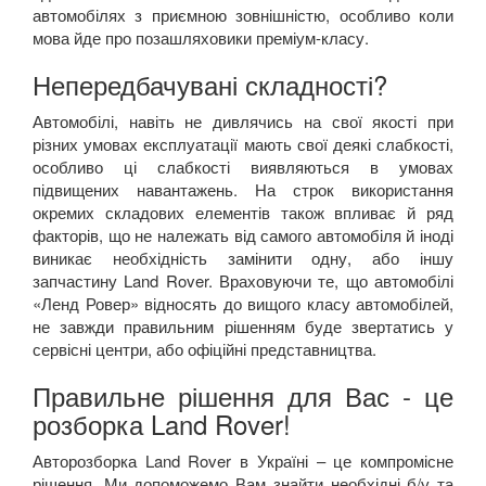
автомобілях з приємною зовнішністю, особливо коли
мова йде про позашляховики преміум-класу.
Непередбачувані складності?
Автомобілі, навіть не дивлячись на свої якості при
різних умовах експлуатації мають свої деякі слабкості,
особливо ці слабкості виявляються в умовах
підвищених навантажень. На строк використання
окремих складових елементів також впливає й ряд
факторів, що не належать від самого автомобіля й іноді
виникає необхідність замінити одну, або іншу
запчастину Land Rover. Враховуючи те, що автомобілі
«Ленд Ровер» відносять до вищого класу автомобілей,
не завжди правильним рішенням буде звертатись у
сервісні центри, або офіційні представництва.
Правильне рішення для Вас - це
розборка Land Rover!
Авторозборка Land Rover в Україні – це компромісне
рішення. Ми допоможемо Вам знайти необхідні б/у та