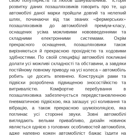
розвитку даних позашляховиків говорить про те, що
автомобілі даної марки пройшли довгий та нелегкий
шлях, починаючи від так званих «фермерських»
позашляховиків до автомобілей преміум-класу,
оснащених усіма можливими нововведеннями та
складними електронними системами. Окрім
прекрасного оснащення, позашляховики також
вирізняються й прекрасною прохідністю та ходовими
здібностями. По своїй специфіці автомобілі покликані
долати усі можливі складності та обставини, а завдяки
постійному повному приводу на усі колеса – автомобіль
робить це досить впевнено. Конструкція рами та
підвіски розроблена підвищеною зносостійкістю та
витривалістю. Комфортне перебування в
позашляховика забезпечується передвстановленною
пневматичною підвіскою, яка загашує усі коливання та
вібрацію, а також прекрасною шумоізоляцією, яка
поглинає усі сторонні звуки. Зовні автомобілі
виглядають вельми привабливо, дизайн новинок
являється однією з головних особливостей автомобіля,
адже напевно кожен автомобіліст бажає їздити на