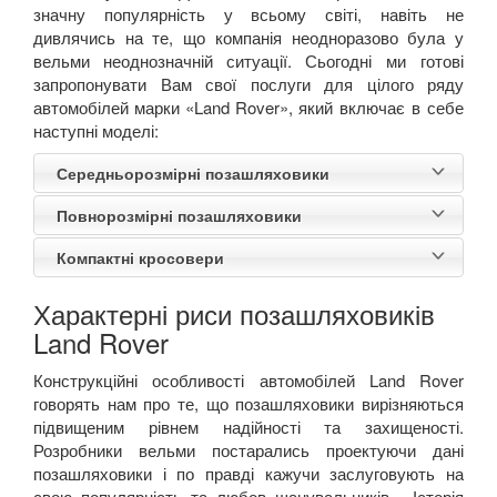
значну популярність у всьому світі, навіть не
дивлячись на те, що компанія неодноразово була у
вельми неоднозначній ситуації.
Сьогодні ми готові
запропонувати Вам свої послуги для цілого ряду
автомобілей марки «
Land
Rover
»
,
який включає в себе
наступні моделі:
Середньорозмірні позашляховики
Повнорозмірні позашляховики
Компактні кросовери
Характерні риси позашляховиків
Land Rover
Конструкційні особливості автомобілей Land Rover
говорять нам про те, що позашляховики вирізняються
підвищеним рівнем надійності та захищеності.
Розробники вельми постарались проектуючи дані
позашляховики і по правді кажучи заслуговують на
свою популярність та любов шанувальників.
Історія