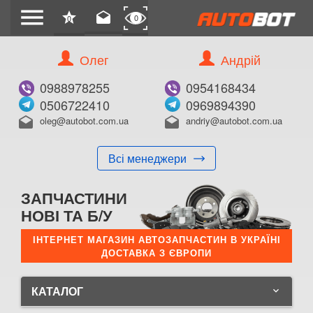
menu
star
drafts
0
0
Олег
Андрій
0988978255
0954168434
0506722410
0969894390
oleg@autobot.com.ua
andriy@autobot.com.ua
drafts
drafts
Всі менеджери
ЗАПЧАСТИНИ
НОВІ ТА Б/У
ІНТЕРНЕТ МАГАЗИН АВТОЗАПЧАСТИН В УКРАЇНІ
ДОСТАВКА З ЄВРОПИ
КАТАЛОГ
keyboard_arrow_down