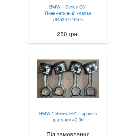
BMW 1 Series E81
Z4 G29
Пневматичний клапан
(64539141957)
Z8 E52
250 грн.
CITROEN
keyboard_arrow_down
FIAT
keyboard_arrow_down
FORD
keyboard_arrow_down
HONDA
keyboard_arrow_down
HYUNDAI
keyboard_arrow_down
JAGUAR
keyboard_arrow_down
JEEP
BMW 1 Series E81 Поршні з
keyboard_arrow_down
шатунами 2.0d
KIA
keyboard_arrow_down
Під замовлення