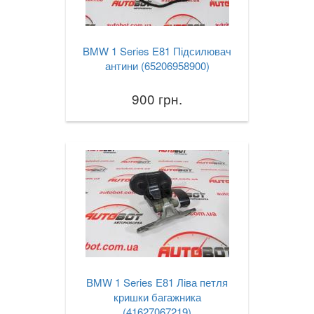
BMW 1 Series E81 Підсилювач
антини (65206958900)
900 грн.
BMW 1 Series E81 Ліва петля
кришки багажника
(41627067219)