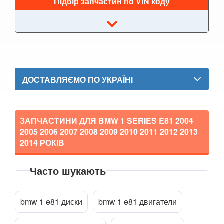
Підбір запчастин по VIN коду
7 Series G11/G12
8 Series G14/G15/G16
i3 l01
i8 l12/l15
ДОСТАВЛЯЄМО ПО УКРАЇНІ
X1 I E84
X1 II F48
ЗАПЧАСТИНИ ДЛЯ BMW 1 SERIES E81
2004
2005 2006 2007 2008 2009 2010 2011 2012 2013
X2 F39
2014
РОКІВ
X3 I E83
Часто шукають
X3 II F25
Прикріпити файл
attach_file
X3 III G01
bmw 1 e81 диски
bmw 1 e81 двигатели
X3M III F97