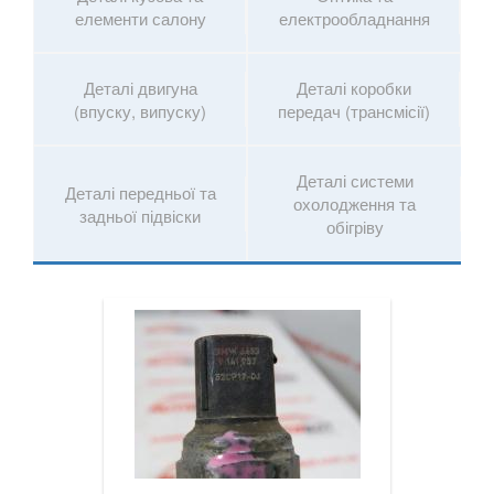
елементи салону
електрообладнання
X6M I E71
X6 II F16
Деталі двигуна
Деталі коробки
(впуску, випуску)
передач (трансмісії)
X6M II F86
X6 III G06
Деталі системи
Деталі передньої та
охолодження та
задньої підвіски
X7 G07
обігріву
XM (G09)
Z3 E36
Z3M E36
Z4 E85/E86
Z4M E85/E86
Z4 E89