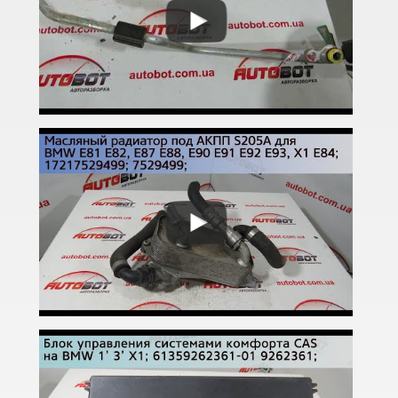
3 Series F30, F31, F36
3 Series F34
M3 F80
3 Series G20/G21
4 Series F32
4 Series F33
4 Series F36
M4 F82/F83
5 Series E39
M5 E39
5 Series E60