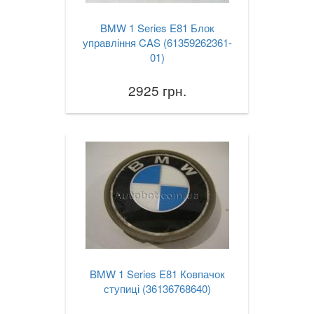
TOYOTA
keyboard_arrow_down
BMW 1 Series E81 Блок
управління CAS (61359262361-
VOLKSWAGEN
keyboard_arrow_down
01)
VOLVO
keyboard_arrow_down
2925 грн.
В наявності!
keyboard_arrow_down
BMW 1 Series E81 Ковпачок
ступиці (36136768640)