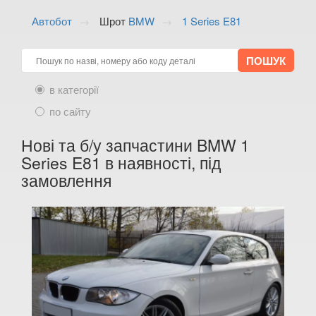
ALFA ROMEO
keyboard_arrow_down
Автобот
Шрот
BMW
1 Series E81
AUDI
keyboard_arrow_down
BMW
keyboard_arrow_down
в категорії
1 Series E81
по сайту
1 Series E82
Нові та б/у запчастини BMW 1
1 Series E87
Series E81 в наявності, під
замовлення
1 Series E88
1 Series F20
1 Series F21
1 Series F40
M1 F40