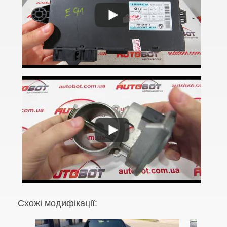
5 Series E61
M5 E60/E61
5 Series F07 GT
5 Series F10
M5 F10
5 Series F11
5 Series G30/G31
5 Series G60/G61/G68
5 Series G60/G61 mHEV
5 Series i5 (G60E/G61E/G68E)
Схожі модифікації:
M5 F90