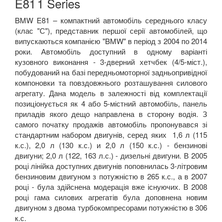
E81
1 Series
BMW E81 – компактний автомобіль середнього класу
(клас "С"), представник першої серії автомобілей, що
випускаються компанією "BMW" в період з 2004 по 2014
роки. Автомобіль доступний в одному варіанті
кузовного виконання - 3-дверний хетчбек (4/5-міст.),
побудований на базі передньомоторної задньопривідної
компоновки та повздовжнього розташування силового
агрегату. Дана модель в залежності від комплектації
позиціонується як 4 або 5-містний автомобіль, панель
приладів якого дещо направлена в сторону водія. З
самого початку продажів автомобіль пропонувався зі
стандартним набором двигунів, серед яких 1,6 л (115
к.с.), 2,0 л (130 к.с.) и 2,0 л (150 к.с.) - бензинові
двигуни; 2,0 л (122, 163 л.с.) - дизельні двигуни. В 2005
році лінійка доступних двигунів поповнилась 3-літровим
бензиновим двигуном з потужністю в 265 к.с., а в 2007
році - була здійснена модерація вже існуючих. В 2008
році гама силових агрегатів була доповнена новим
двигуном з двома турбокомпресорами потужністю в 306
к.с.