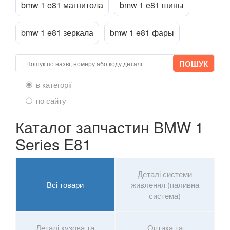
bmw 1 e81 магнитола
bmw 1 e81 шины
X4 I F26
bmw 1 e81 зеркала
bmw 1 e81 фары
X4M I F26
X4 II G02
X4M II F98
в категорії
по сайту
X5 I E53
Каталог запчастин BMW 1
X5 II E70
Series E81
X5M II E70
X5 III F15
Деталі системи
Всі товари
живлення (паливна
X5M III F85
система)
X5 IV G05
X6 I E71
Деталі кузова та
Оптика та