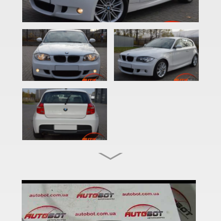
2 Series F22
2 Series F23
2 Series F45
2 Series F46
M2 F87
2 Series F44 Gran Coupe
M2 F44 Gran Coupe
3 Series E46
M3 E46
3 Series E90, E91, E92, E93
M3 E90/E92/E93