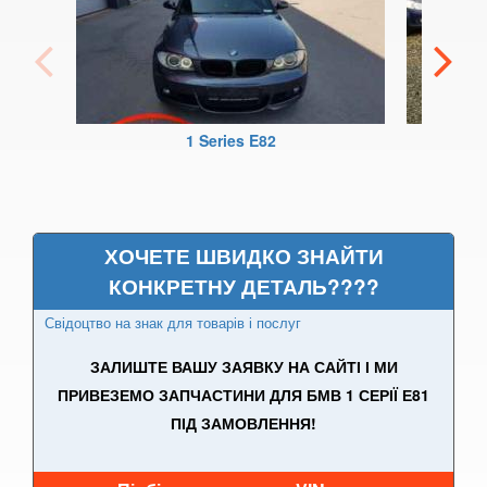
6 Series E63
6 Series E64
M6 E63/E64
1 Series E82
6 Series F12
6 Series F13
6 Series F06
ХОЧЕТЕ ШВИДКО ЗНАЙТИ
КОНКРЕТНУ ДЕТАЛЬ????
M6 F12/F13/F06
Свідоцтво на знак для товарів і послуг
6 Series G32
ЗАЛИШТЕ ВАШУ ЗАЯВКУ НА САЙТІ І МИ
7 Series E38
ПРИВЕЗЕМО ЗАПЧАСТИНИ ДЛЯ БМВ 1 СЕРІЇ Е81
ПІД ЗАМОВЛЕННЯ!
7 Series F01/F02
7 Series E65/E66/E67/E68