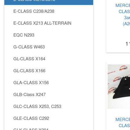
MERCE
E-CLASS C238/A238
CLAS
За
E-CLASS X213 ALL-TERRAIN
(A2
EQC N293
1
G-CLASS W463
GL-CLASS X164
GL-CLASS X166
GLA-CLASS X156
GLB-Class X247
GLC-CLASS X253, C253
GLE-CLASS C292
MERCE
CLAS
GLK-CLASS X204