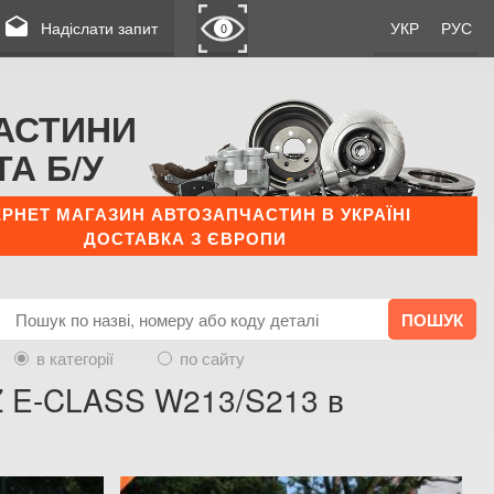
drafts
Надіслати запит
УКР
РУС
0
АСТИНИ
ТА Б/У
ЕРНЕТ МАГАЗИН АВТОЗАПЧАСТИН В УКРАЇНІ
ДОСТАВКА З ЄВРОПИ
в категорії
по сайту
Z E-CLASS W213/S213 в