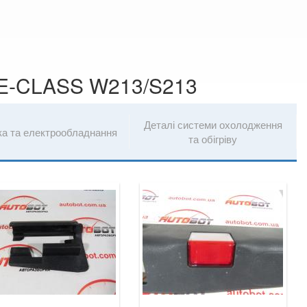
E-CLASS W213/S213
Деталі системи охолодження
ка та електрообладнання
та обігріву