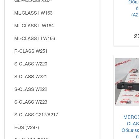
Обши
б
ML-CLASS I W163
(A2
ML-CLASS II W164
2
ML-CLASS III W166
R-CLASS W251
S-CLASS W220
S-CLASS W221
S-CLASS W222
S-CLASS W223
S-CLASS C217/A217
MERCE
CLAS
EQS (V297)
Обшивк
б