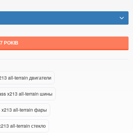
17
РОКІВ
Прикріпити файл
ttach_file
13 all-terrain двигатели
ss x213 all-terrain шины
 x213 all-terrain фары
213 all-terrain стекло