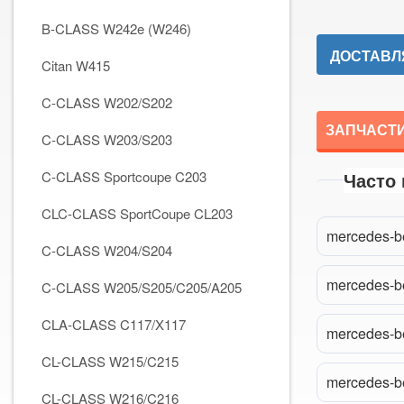
B-CLASS W242e (W246)
ДОСТАВЛЯ
Citan W415
C-CLASS W202/S202
ЗАПЧАСТИ
C-CLASS W203/S203
C-CLASS Sportcoupe C203
Часто
CLC-CLASS SportCoupe CL203
mercedes-be
C-CLASS W204/S204
mercedes-be
C-CLASS W205/S205/C205/A205
CLA-CLASS C117/X117
mercedes-be
CL-CLASS W215/C215
mercedes-be
CL-CLASS W216/C216