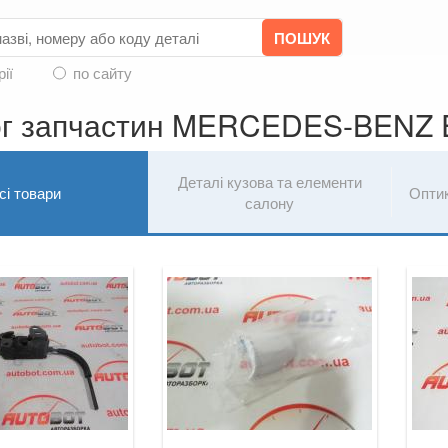
рії
по сайту
ог запчастин MERCEDES-BENZ 
Деталі кузова та елементи
сі товари
Опти
салону