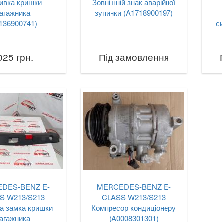
вка кришки
Зовнішній знак аварійної
агажника
зупинки (A1718900197)
136900741)
с
025 грн.
Під замовлення
DES-BENZ E-
MERCEDES-BENZ E-
S W213/S213
CLASS W213/S213
а замка кришки
Компресор кондиціонеру
агажника
(A0008301301)