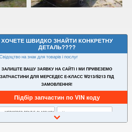
ХОЧЕТЕ ШВИДКО ЗНАЙТИ КОНКРЕТНУ
ДЕТАЛЬ????
Свідоцтво на знак для товарів і послуг
ЗАЛИШТЕ ВАШУ ЗАЯВКУ НА САЙТІ І МИ ПРИВЕЗЕМО
ЗАПЧАСТИНИ ДЛЯ МЕРСЕДЕС Е-КЛАСС W213/S213 ПІД
ЗАМОВЛЕННЯ!
E-CLASS W211/S211
E-CLASS W212/S212
Підбір запчастин по VIN коду