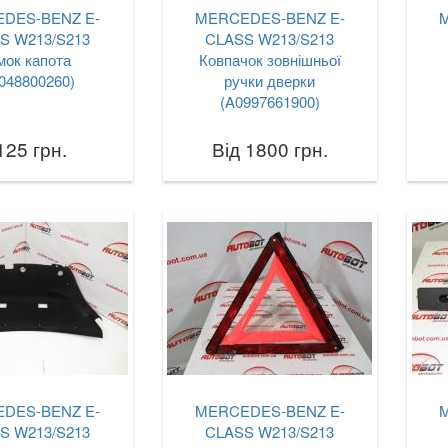
DES-BENZ E-
MERCEDES-BENZ E-
S W213/S213
CLASS W213/S213
мок капота
Ковпачок зовнішньої
048800260)
ручки дверки
(A0997661900)
125 грн.
Від 1800 грн.
DES-BENZ E-
MERCEDES-BENZ E-
S W213/S213
CLASS W213/S213