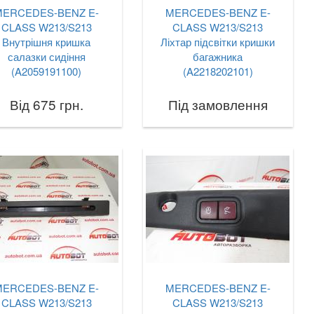
MERCEDES-BENZ E-
MERCEDES-BENZ E-
CLASS W213/S213
CLASS W213/S213
Внутрішня кришка
Ліхтар підсвітки кришки
салазки сидіння
багажника
(A2059191100)
(A2218202101)
Від 675 грн.
Під замовлення
MERCEDES-BENZ E-
MERCEDES-BENZ E-
CLASS W213/S213
CLASS W213/S213