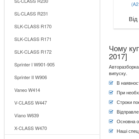
SL-CLASS R230
(A2
SL-CLASS R231
Від
SLK-CLASS R170
SLK-CLASS R171
Чому ку
SLK-CLASS R172
2017]
Sprinter I W901-905
Авторазборка
випуску.
Sprinter II W906
В наявност
Vaneo W414
При необх
Строки по
V-CLASS W447
Відправлен
Viano W639
Основна о
X-CLASS W470
Наші спеці