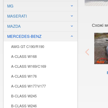
MG
keyboard_arrow_down
MASERATI
keyboard_arrow_down
Схожі м
MAZDA
keyboard_arrow_down
MERCEDES-BENZ
keyboard_arrow_down
AMG GT C190/R190
A-CLASS W168
A-CLASS W169/C169
A-CLASS W176
A-CLASS W177/V177
B-CLASS W245
B-CLASS W246