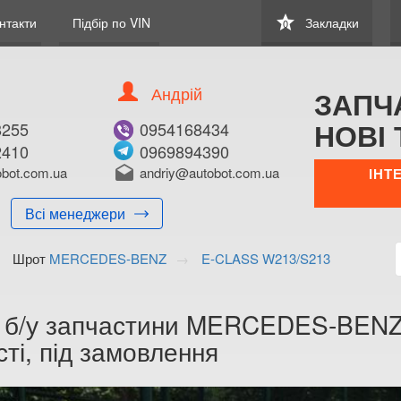
star
нтакти
Підбір по VIN
Закладки
0
Андрій
ЗАПЧ
НОВІ 
8255
0954168434
2410
0969894390
bot.com.ua
drafts
andriy@autobot.com.ua
ІНТ
Всі менеджери
Шрот
MERCEDES-BENZ
E-CLASS W213/S213
а б/у запчастини MERCEDES-BEN
ті, під замовлення