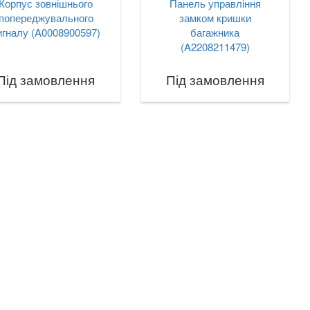
Корпус зовнішнього
Панель управління
попереджувального
замком кришки
игналу (A0008900597)
багажника
(A2208211479)
Під замовлення
Під замовлення