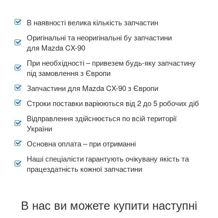
6 MPS (GG)
В наявності велика кількість запчастин
Оригінальні та неоригінальні бу запчастини
6 (GL)
для Mazda CX-90
BT-50 I
При необхідності – привезем будь-яку запчастину
під замовлення з Європи
BT-50 II
Запчастини для Mazda CX-90 з Європи
CX-3 (DK5)
Строки поставки варіюються від 2 до 5 робочих діб
CX-30
Відправлення здійснюється по всій території
України
CX-5 I (KE)
Основна оплата – при отриманні
CX-5 II (KF)
Наші спеціалісти гарантують очікувану якість та
працездатність кожної запчастини
CX-50
CX-60
В нас ви можете купити наступні
CX-7 I (ER)