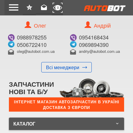
menu
star
drafts
0
0
Олег
Андрій
0988978255
0954168434
0506722410
0969894390
oleg@autobot.com.ua
andriy@autobot.com.ua
drafts
drafts
Всі менеджери
ЗАПЧАСТИНИ
НОВІ ТА Б/У
ІНТЕРНЕТ МАГАЗИН АВТОЗАПЧАСТИН В УКРАЇНІ
ДОСТАВКА З ЄВРОПИ
КАТАЛОГ
keyboard_arrow_down