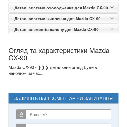
RX-7 III (FD)
Деталі системи охолодження для Mazda CX-90
RX-8 I (SE17)
Деталі системи живлення для Mazda CX-90
RX-8 II
Деталі елементів салону для Mazda CX-90
MERCEDES-BENZ
keyboard_arrow_down
MINI
keyboard_arrow_down
Огляд та характеристики Mazda
CX-90
MITSUBISHI
keyboard_arrow_down
Mazda CX-90 - ❱❱❱ детальний огляд буде в
NISSAN
keyboard_arrow_down
найближчий час...
OPEL
keyboard_arrow_down
PEUGEOT
keyboard_arrow_down
ЗАЛИШІТЬ ВАШ КОМЕНТАР ЧИ ЗАПИТАННЯ
PORSCHE
keyboard_arrow_down
RENAULT
keyboard_arrow_down