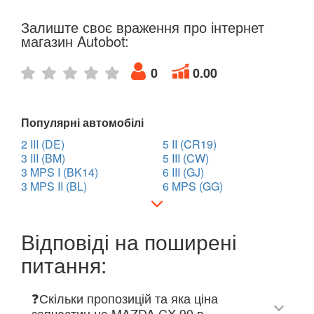
В наявності!
keyboard_arrow_down
Залиште своє враження про інтернет
магазин Autobot:
0
0.00
Популярні автомобілі
2 III (DE)
5 II (CR19)
3 III (BM)
5 III (CW)
3 MPS I (BK14)
6 III (GJ)
3 MPS II (BL)
6 MPS (GG)
Відповіді на поширені
питання:
❓Скільки пропозицій та яка ціна
запчастин на MAZDA CX-90 в