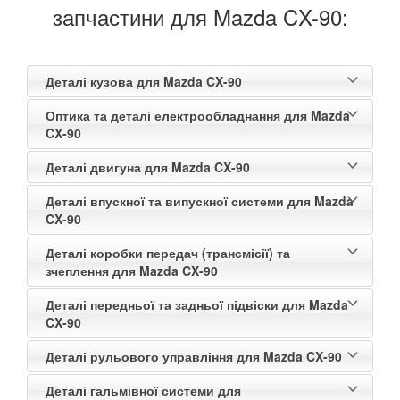
запчастини для Mazda CX-90:
CX-80
CX-9 I (TB)
Деталі кузова для Mazda CX-90
CX-9 II (TC)
Оптика та деталі електрообладнання для Mazda
CX-90
CX-90
Деталі двигуна для Mazda CX-90
MPV II (LW)
Деталі впускної та випускної системи для Mazda
MPV III (LY)
CX-90
Деталі коробки передач (трансмісії) та
MX-5 II (NB)
зчеплення для Mazda CX-90
MX-5 III (NC)
Деталі передньої та задньої підвіски для Mazda
CX-90
MX-5 IV (ND)
Деталі рульового управління для Mazda CX-90
Premacy (CP)
Деталі гальмівної системи для