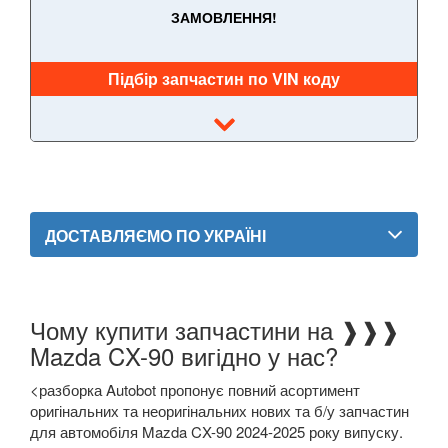
ЗАМОВЛЕННЯ!
3 MPS I (BK14)
3 II (BL)
Підбір запчастин по VIN коду
3 MPS II (BL)
3 III (BM)
3 IV (BP)
ДОСТАВЛЯЄМО ПО УКРАЇНІ
5 I (CP)
5 II (CR19)
5 III (CW)
Чому купити запчастини на ❱❱❱
Mazda CX-90 вигідно у нас?
6 I (GG)
<разборка Autobot пропонує повний асортимент
6 II (GH, GZ)
оригінальних та неоригінальних нових та б/у запчастин
для автомобіля Mazda CX-90 2024-2025 року випуску.
Прикріпити файл
attach_file
6 III (GJ)