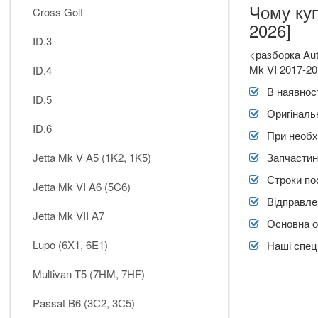
Чому купити запчастини н
Cross Golf
2026]
ID.3
<разборка Au
Mk VI 2017-20
ID.4
В наявност
ID.5
Оригіналь
ID.6
При необх
Jetta Mk V A5 (1K2, 1K5)
Запчастин
Строки по
Jetta Mk VI A6 (5C6)
Відправлен
Jetta Mk VII A7
Основна о
Lupo (6X1, 6E1)
Наші спеці
Multivan T5 (7HM, 7HF)
Passat B6 (3С2, 3С5)