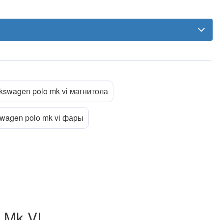
lkswagen polo mk vі магнитола
swagen polo mk vі фары
 Mk VI