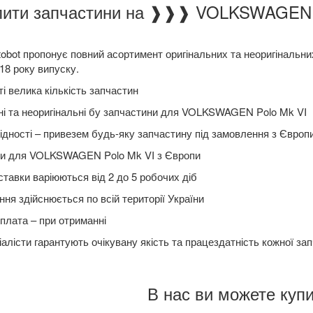
а ❱❱❱ VOLKSWAGEN Polo Mk VIАвто вигідно у нас? [2017-
tobot пропонує повний асортимент оригінальних та неоригіналь
18 року випуску.
і велика кількість запчастин
ні та неоригінальні бу запчастини для VOLKSWAGEN Polo Mk VI
ідності – привезем будь-яку запчастину під замовлення з Європ
и для VOLKSWAGEN Polo Mk VI з Європи
ставки варіюються від 2 до 5 робочих діб
ня здійснюється по всій території України
плата – при отриманні
алісти гарантують очікувану якість та працездатність кожної за
В нас ви можете купи