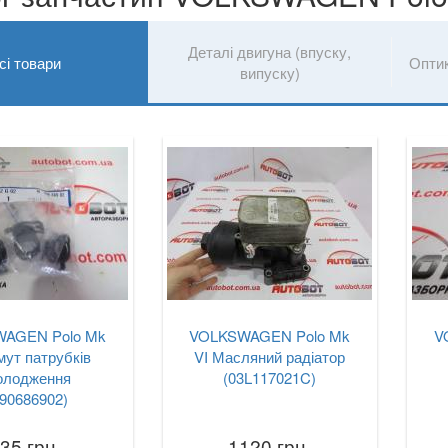
Деталі двигуна (впуску,
сі товари
Опти
випуску)
AGEN Polo Mk
VOLKSWAGEN Polo Mk
V
мут патрубків
VI Масляний радіатор
олодження
(03L117021C)
90686902)
35 грн.
1120 грн.