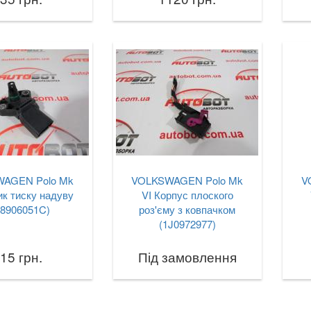
AGEN Polo Mk
VOLKSWAGEN Polo Mk
V
ик тиску надуву
VI Корпус плоского
38906051C)
роз'єму з ковпачком
(1J0972977)
15 грн.
Під замовлення