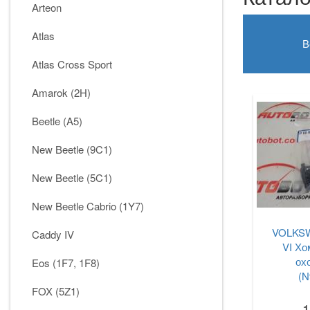
Arteon
Atlas
В
Atlas Cross Sport
Amarok (2H)
Beetle (A5)
New Beetle (9C1)
New Beetle (5C1)
New Beetle Cabrio (1Y7)
VOLKSW
Caddy IV
VI Хо
ох
Eos (1F7, 1F8)
(N
FOX (5Z1)
1