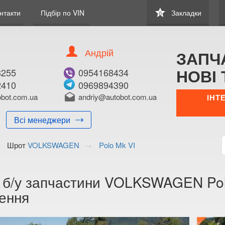
star
нтакти
Підбір по VIN
Закладки
0
Андрій
ЗАПЧ
НОВІ 
8255
0954168434
2410
0969894390
bot.com.ua
drafts
andriy@autobot.com.ua
ІНТ
Всі менеджери
Шрот
VOLKSWAGEN
Polo Mk VI
а б/у запчастини VOLKSWAGEN Polo
ення