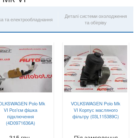
Деталі системи охолодження
ка та електрообладнання
та обігріву
OLKSWAGEN Polo Mk
VOLKSWAGEN Polo Mk
VI Роз'єм фішка
VI Корпус масляного
підключення
фільтру (03L115389C)
(4D0971636A)
315 грн.
Під замовлення