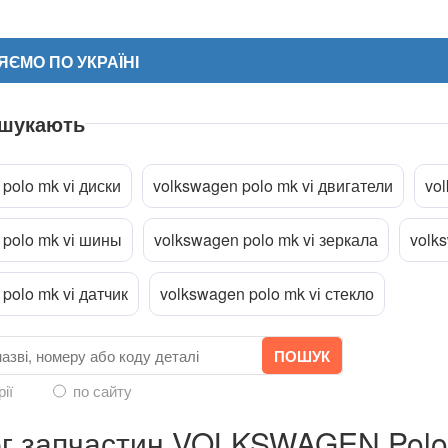
ЄМО ПО УКРАЇНІ
 шукають
polo mk vі диски
volkswagen polo mk vі двигатели
vo
 polo mk vі шины
volkswagen polo mk vі зеркала
volk
ріпити файл
polo mk vі датчик
volkswagen polo mk vі стекло
рії
по сайту
г запчастин VOLKSWAGEN Polo