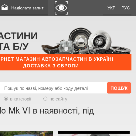
drafts
Надіслати запит
УКР
РУС
0
АСТИНИ
ТА Б/У
ЕРНЕТ МАГАЗИН АВТОЗАПЧАСТИН В УКРАЇНІ
ДОСТАВКА З ЄВРОПИ
в категорії
по сайту
 Mk VI в наявності, під