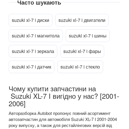
Часто шукають
Alto IV (GF)
Прикріпити файл
attach_file
Alto V
suzuki xl-7 i диски
suzuki xl-7 i двигатели
Ignis II (FH)
suzuki xl-7 i магнитола
suzuki xl-7 i шины
Ignis III
Jimny III (FJ)
suzuki xl-7 i зеркала
suzuki xl-7 i фары
SX4 I (GY)
suzuki xl-7 i датчик
suzuki xl-7 i стекло
SX4 II
SX4 S-Cross
Чому купити запчастини на
Suzuki XL-7 I вигідно у нас? [2001-
Vitara IV (LY)
2006]
Wagon R+ I (EM)
Авторазборка Autobot пропонує повний асортимент
автозапчастин для автомобіля Suzuki XL-7 I 2001-2004
Wagon R+ II (MM)
року випуску, а також для рестайлінгових версій від