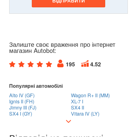
ВІДПРАВИТИ
Залиште своє враження про інтернет
магазин Autobot:
195
4.52
Популярні автомобілі
Alto IV (GF)
Wagon R+ II (MM)
Ignis II (FH)
XL-7 I
Jimny III (FJ)
SX4 II
SX4 I (GY)
Vitara IV (LY)