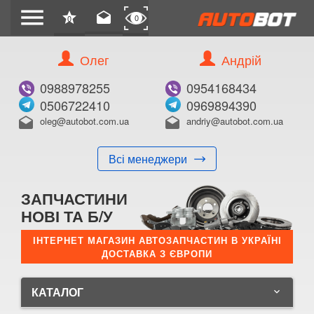
menu
star
drafts
0
0
Олег
Андрій
0988978255
0954168434
0506722410
0969894390
oleg@autobot.com.ua
andriy@autobot.com.ua
drafts
drafts
Всі менеджери
ЗАПЧАСТИНИ
НОВІ ТА Б/У
ІНТЕРНЕТ МАГАЗИН АВТОЗАПЧАСТИН В УКРАЇНІ
ДОСТАВКА З ЄВРОПИ
КАТАЛОГ
keyboard_arrow_down