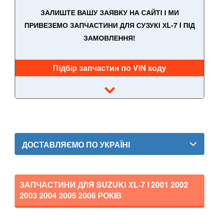
ЗАЛИШТЕ ВАШУ ЗАЯВКУ НА САЙТІ І МИ
PEUGEOT
keyboard_arrow_down
ПРИВЕЗЕМО ЗАПЧАСТИНИ ДЛЯ СУЗУКІ ХL-7 I ПІД
ЗАМОВЛЕННЯ!
PORSCHE
keyboard_arrow_down
RENAULT
keyboard_arrow_down
Підбір запчастин по VIN коду
ROVER
keyboard_arrow_down
SAAB
keyboard_arrow_down
SEAT
keyboard_arrow_down
SKODA
keyboard_arrow_down
ДОСТАВЛЯЄМО ПО УКРАЇНІ
SMART
keyboard_arrow_down
SUBARU
ЗАПЧАСТИНИ ДЛЯ SUZUKI XL-7 I
2001 2002
keyboard_arrow_down
2003 2004 2005 2006
РОКІВ
SUZUKI
keyboard_arrow_down