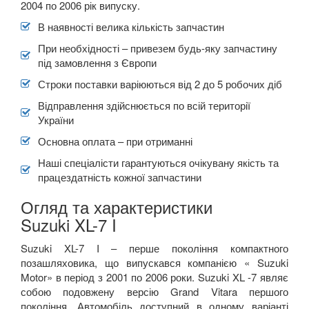
2004 по 2006 рік випуску.
XL-7 I
В наявності велика кількість запчастин
Splash
При необхідності – привезем будь-яку запчастину
під замовлення з Європи
TESLA
keyboard_arrow_down
Строки поставки варіюються від 2 до 5 робочих діб
TOYOTA
keyboard_arrow_down
Відправлення здійснюється по всій території
України
VOLKSWAGEN
keyboard_arrow_down
Основна оплата – при отриманні
VOLVO
keyboard_arrow_down
Наші спеціалісти гарантуються очікувану якість та
працездатність кожної запчастини
В наявності!
keyboard_arrow_down
Огляд та характеристики
Suzuki XL-7 I
Suzuki XL-7 I – перше покоління компактного
позашляховика, що випускався компанією « Suzuki
Motor» в період з 2001 по 2006 роки. Suzuki XL -7 являє
собою подовжену версію Grand Vitara першого
покоління. Автомобіль доступний в одному варіанті