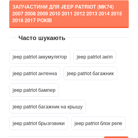
ЗАПЧАСТИНИ ДЛЯ JEEP PATRIOT (MK74)
2007 2008 2009 2010 2011 2012 2013 2014 2015
2016 2017
РОКІВ
Часто шукають
Прикріпити файл
attach_file
jeep patriot аккумулятор
jeep patriot акпп
jeep patriot антенна
jeep patriot багажник
jeep patriot бампер
jeep patriot багажник на крышу
jeep patriot брызговики
jeep patriot блок реле