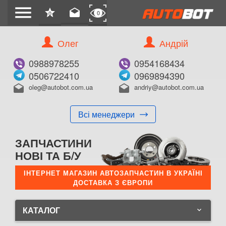
menu
star
drafts
0
0
Олег
Андрій
0988978255
0954168434
0506722410
0969894390
oleg@autobot.com.ua
andriy@autobot.com.ua
drafts
drafts
Всі менеджери
ЗАПЧАСТИНИ
НОВІ ТА Б/У
ІНТЕРНЕТ МАГАЗИН АВТОЗАПЧАСТИН В УКРАЇНІ
ДОСТАВКА З ЄВРОПИ
КАТАЛОГ
keyboard_arrow_down