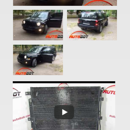
Compass I (MK49)
Compass II (MP/552)
Cherokee V (KL)
Grand Cherokee II (WJ, WG)
Grand Cherokee III (WK, WH)
Grand Cherokee IV (WK2, WL)
Liberty I (KJ)
Liberty II (KK)
Liberty III (KL)
Patriot (MK74)
Renegade I (BU520)