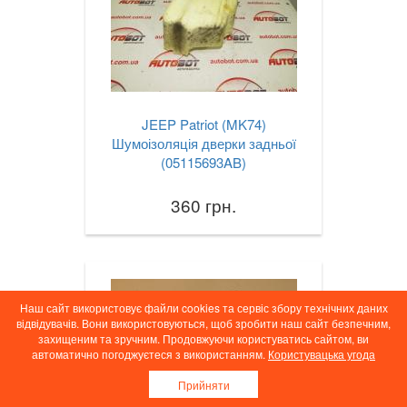
JEEP Patriot (MK74)
Шумоізоляція дверки задньої
(05115693AB)
360 грн.
Наш сайт використовує файли cookies та сервіс збору технічних даних
відвідувачів. Вони використовуються, щоб зробити наш сайт безпечним,
захищеним та зручним. Продовжуючи користуватись сайтом, ви
автоматично погоджуєтеся з використанням.
Користувацька угода
Прийняти