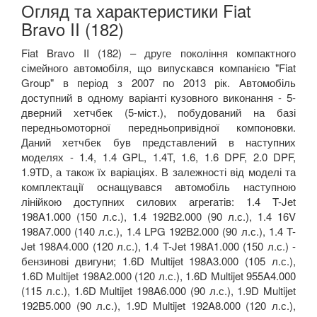
Огляд та характеристики Fiat
Bravo II (182)
Fiat Bravo II (182) – друге покоління компактного
сімейного автомобіля, що випускався компанією "Fiat
Group" в період з 2007 по 2013 рік. Автомобіль
доступний в одному варіанті кузовного виконання - 5-
дверний хетчбек (5-міст.), побудований на базі
передньомоторної передньопривідної компоновки.
Даний хетчбек був представлений в наступних
моделях - 1.4, 1.4 GPL, 1.4T, 1.6, 1.6 DPF, 2.0 DPF,
1.9TD, а також їх варіаціях. В залежності від моделі та
комплектації оснащувався автомобіль наступною
лінійкою доступних силових агрегатів: 1.4 T-Jet
198A1.000 (150 л.с.), 1.4 192B2.000 (90 л.с.), 1.4 16V
198A7.000 (140 л.с.), 1.4 LPG 192B2.000 (90 л.с.), 1.4 T-
Jet 198A4.000 (120 л.с.), 1.4 T-Jet 198A1.000 (150 л.с.) -
бензинові двигуни; 1.6D Multijet 198A3.000 (105 л.с.),
1.6D Multijet 198A2.000 (120 л.с.), 1.6D Multijet 955A4.000
(115 л.с.), 1.6D Multijet 198A6.000 (90 л.с.), 1.9D Multijet
192B5.000 (90 л.с.), 1.9D Multijet 192A8.000 (120 л.с.),