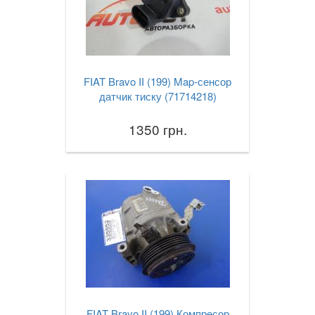
FIAT Bravo II (199) Map-сенсор
датчик тиску (71714218)
1350 грн.
FIAT Bravo II (199) Компресор