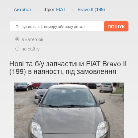
ALFA ROMEO
keyboard_arrow_down
Автобот
Шрот
FIAT
Bravo II (199)
AUDI
keyboard_arrow_down
BMW
keyboard_arrow_down
в категорії
CITROEN
keyboard_arrow_down
по сайту
FIAT
keyboard_arrow_down
Нові та б/у запчастини FIAT Bravo II
500 (312)
(199) в наяності, під замовлення
500C (312)
500L (330)
500L II
500S
500X I (334)