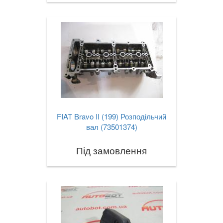
VOLVO
keyboard_arrow_down
В наявності!
keyboard_arrow_down
FIAT Bravo II (199) Розподільчий
вал (73501374)
Під замовлення