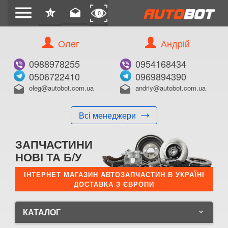
menu
star
drafts
0
0
Олег
Андрій
0988978255
0954168434
0506722410
0969894390
oleg@autobot.com.ua
andriy@autobot.com.ua
drafts
drafts
Всі менеджери
ЗАПЧАСТИНИ
НОВІ ТА Б/У
ІНТЕРНЕТ МАГАЗИН АВТОЗАПЧАСТИН В УКРАЇНІ
ДОСТАВКА З ЄВРОПИ
КАТАЛОГ
keyboard_arrow_down