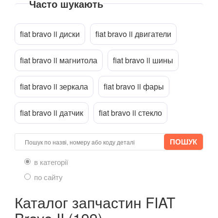
Часто шукають
Tipo II (356)
Прикріпити файл
attach_file
Ulysse II (179AX)
fiat bravo ii диски
fiat bravo ii двигатели
FORD
keyboard_arrow_down
fiat bravo ii магнитола
fiat bravo ii шины
HONDA
keyboard_arrow_down
fiat bravo ii зеркала
fiat bravo ii фары
HYUNDAI
keyboard_arrow_down
fiat bravo ii датчик
fiat bravo ii стекло
JAGUAR
keyboard_arrow_down
JEEP
keyboard_arrow_down
KIA
keyboard_arrow_down
в категорії
LANCIA
keyboard_arrow_down
по сайту
LAND ROVER
keyboard_arrow_down
Каталог запчастин FIAT
LEXUS
keyboard_arrow_down