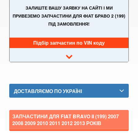
Panda III (319)
ЗАЛИШТЕ ВАШУ ЗАЯВКУ НА САЙТІ І МИ
ПРИВЕЗЕМО ЗАПЧАСТИНИ ДЛЯ ФІАТ БРАВО 2 (199)
Punto II (188)
ПІД ЗАМОВЛЕННЯ!
Punto III (199)
Підбір запчастин по VIN коду
Grande Punto (199)
Punto Evo I (199)
Punto Evo II (199)
Qubo (255)
ДОСТАВЛЯЄМО ПО УКРАЇНІ
Scudo II (270)
Sedici (189)
ЗАПЧАСТИНИ ДЛЯ FIAT BRAVO II (199)
2007
Stilo (192)
2008 2009 2010 2011 2012 2013
РОКІВ
Strada (178E)