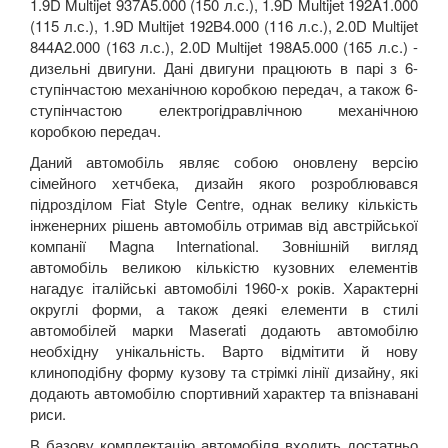
1.9D Multijet 937A5.000 (150 л.с.), 1.9D Multijet 192A1.000
(115 л.с.), 1.9D Multijet 192B4.000 (116 л.с.), 2.0D Multijet
844A2.000 (163 л.с.), 2.0D Multijet 198A5.000 (165 л.с.) -
дизельні двигуни. Дані двигуни працюють в парі з 6-
ступінчастою механічною коробкою передач, а також 6-
ступінчастою електрогідравлічною механічною
коробкою передач.
Даний автомобіль являє собою оновлену версію
сімейного хетчбека, дизайн якого розроблювався
підрозділом Fiat Style Centre, однак велику кількість
інженерних рішень автомобіль отримав від австрійської
компанії Magna International. Зовнішній вигляд
автомобіль великою кількістю кузовних елементів
нагадує італійські автомобілі 1960-х років. Характерні
округлі форми, а також деякі елементи в стилі
автомобілей марки Maserati додають автомобілю
необхідну унікальність. Варто відмітити й нову
клиноподібну форму кузову та стрімкі лінії дизайну, які
додають автомобілю спортивний характер та впізнавані
риси.
В базову комплектацію автомобіля входить достатньо