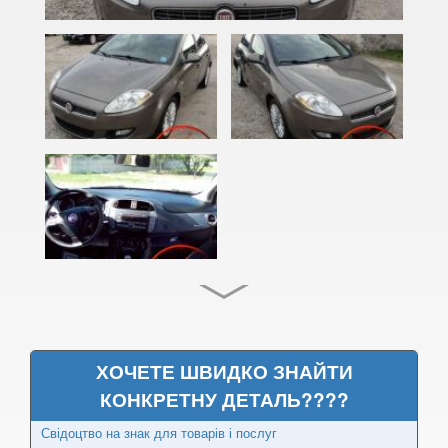
500X II
Barchetta (183)
Bravo II (199)
Coupe II (FA/175)
Doblo II (152, 263)
Ducato III (250)
Freemont (JC)
Fullback
Linea (323)
ХОЧЕТЕ ШВИДКО ЗНАЙТИ
Palio I 3G/4G (178DX, 178BX)
КОНКРЕТНУ ДЕТАЛЬ????
Panda II (169A)
Свідоцтво на знак для товарів і послуг