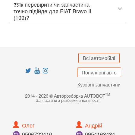
❓Як перевірити чи запчастина
точно підійде для FIAT Bravo II
(199)?
Всі автомобілі
Популярні авто
Кузовні запчастини
TM
2014 - 2026 © Авторозборка AUTOBOT
Запчастини з розборки в наявності
Олег
Андрій
050
672
24
10
095
416
84
34