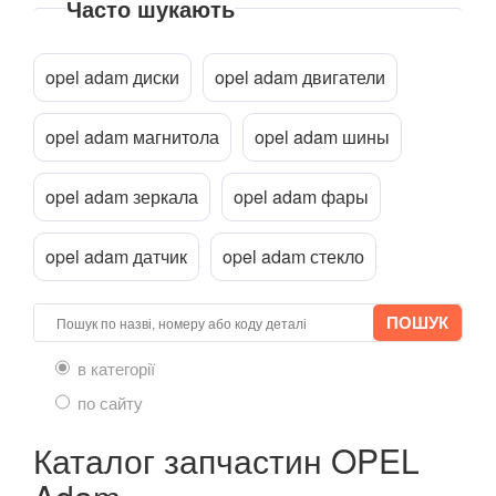
Corsa C (F08, F68)
Часто шукають
Corsa D
Прикріпити файл
attach_file
opel adam диски
opel adam двигатели
Corsa E
opel adam магнитола
opel adam шины
Crossland X
Frontera B (6B)
opel adam зеркала
opel adam фары
GT
opel adam датчик
opel adam стекло
Grandland X
Insignia A
Insignia B
в категорії
по сайту
Meriva A
Каталог запчастин OPEL
Meriva B