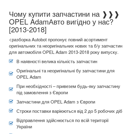
TOYOTA
keyboard_arrow_down
Чому купити запчастини на ❱❱❱
VOLKSWAGEN
OPEL AdamАвто вигідно у нас?
keyboard_arrow_down
[2013-2018]
VOLVO
keyboard_arrow_down
<разборка Autobot пропонує повний асортимент
В наявності!
keyboard_arrow_down
оригінальних та неоригінальних нових та б/у запчастин
для автомобіля OPEL Adam 2013-2018 року випуску.
В наявності велика кількість запчастин
Оригінальні та неоригінальні бу запчастини для
OPEL Adam
При необхідності – привезем будь-яку запчастину
під замовлення з Європи
Запчастини для OPEL Adam з Європи
Строки поставки варіюються від 2 до 5 робочих діб
Відправлення здійснюється по всій території
України