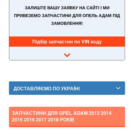
ЗАЛИШТЕ ВАШУ ЗАЯВКУ НА САЙТІ І МИ
Adam
ПРИВЕЗЕМО ЗАПЧАСТИНИ ДЛЯ ОПЕЛЬ АДАМ ПІД
ЗАМОВЛЕННЯ!
Agila A (H00)
Agila B
Підбір запчастин по VIN коду
Antara (L07)
Astra H (L48, L08, L35, L67, L69)
Astra J (GTC, OPC)
Astra K
ДОСТАВЛЯЄМО ПО УКРАЇНІ
Cascada
Combo C
ЗАПЧАСТИНИ ДЛЯ OPEL ADAM
2013 2014
2015 2016 2017 2018
РОКІВ
Combo D