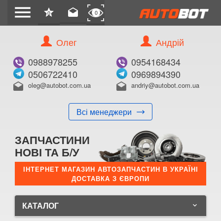
menu
star
drafts
0
0
Олег
Андрій
0988978255
0954168434
0506722410
0969894390
oleg@autobot.com.ua
andriy@autobot.com.ua
drafts
drafts
Всі менеджери
ЗАПЧАСТИНИ
НОВІ ТА Б/У
ІНТЕРНЕТ МАГАЗИН АВТОЗАПЧАСТИН В УКРАЇНІ
ДОСТАВКА З ЄВРОПИ
КАТАЛОГ
keyboard_arrow_down