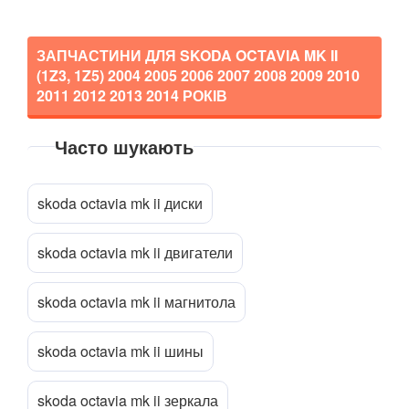
ЗАПЧАСТИНИ ДЛЯ SKODA OCTAVIA MK II
(1Z3, 1Z5)
2004 2005 2006 2007 2008 2009 2010
2011 2012 2013 2014
РОКІВ
Часто шукають
Прикріпити файл
attach_file
skoda octavia mk ii диски
skoda octavia mk ii двигатели
skoda octavia mk ii магнитола
skoda octavia mk ii шины
skoda octavia mk ii зеркала