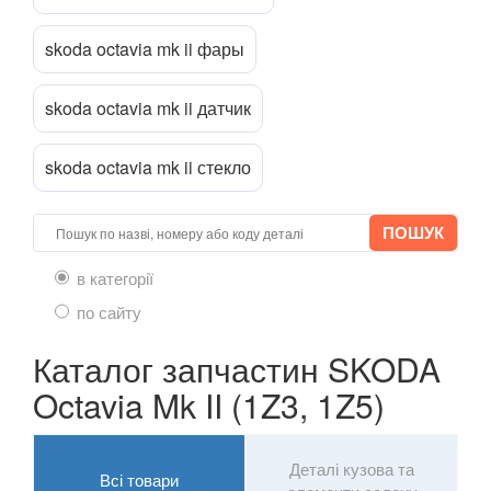
skoda octavia mk ii фары
skoda octavia mk ii датчик
skoda octavia mk ii стекло
в категорії
по сайту
Каталог запчастин SKODA
Octavia Mk II (1Z3, 1Z5)
Деталі кузова та
Всі товари