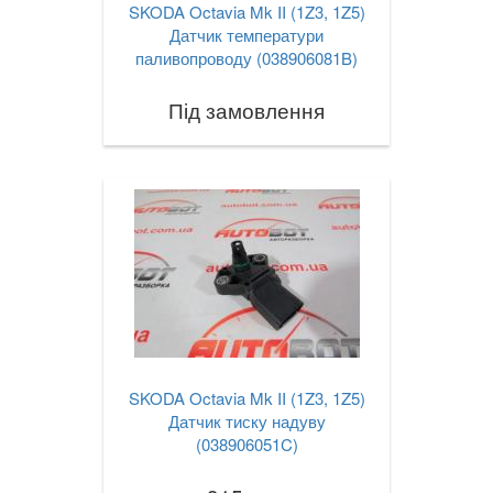
SKODA Octavia Mk II (1Z3, 1Z5)
Датчик температури
паливопроводу (038906081B)
Під замовлення
SKODA Octavia Mk II (1Z3, 1Z5)
Датчик тиску надуву
(038906051C)