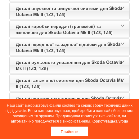
Деталі впускної та випускної системи для Skoda
Octavia Mk II (1Z3, 1Z5)
Деталі коробки передач (трансмісії) та
зчеплення для Skoda Octavia Mk II (1Z3, 1Z5)
Деталі передньої та задньої підвіски для Skoda
Octavia Mk II (1Z3, 1Z5)
Деталі рульового управління для Skoda Octavia
Mk II (1Z3, 1Z5)
Деталі гальмівної системи для Skoda Octavia Mk
II (1Z3, 1Z5)
Деталі системи охолодження для Skoda Octavia
Mk II (1Z3, 1Z5)
Наш сайт використовує файли cookies та сервіс збору технічних даних
відвідувачів. Вони використовуються, щоб зробити наш сайт безпечним,
Деталі системи живлення для Skoda Octavia Mk
захищеним та зручним. Продовжуючи користуватись сайтом, ви
автоматично погоджуєтеся з використанням.
Користувацька угода
II (1Z3, 1Z5)
Прийняти
Деталі елементів салону для Skoda Octavia Mk II