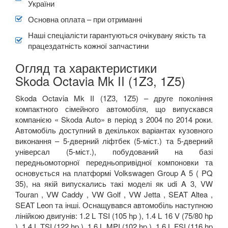
України
Основна оплата – при отриманні
Наші спеціалісти гарантуються очікувану якість та
працездатність кожної запчастини
Огляд та характеристики
Skoda Octavia Mk II (1Z3, 1Z5)
Skoda Octavia Mk II (1Z3, 1Z5) – друге покоління
компактного сімейного автомобіля, що випускався
компанією « Skoda Auto» в період з 2004 по 2014 роки.
Автомобіль доступний в декількох варіантах кузовного
виконання – 5-дверний ліфтбек (5-міст.) та 5-дверний
універсал (5-міст.), побудований на базі
передньомоторної передньопривідної компоновки та
основується на платформі Volkswagen Group A 5 ( PQ
35), на якій випускались такі моделі як udi A 3, VW
Touran , VW Caddy , VW Golf , VW Jetta , SEAT Altea ,
SEAT Leon та інші. Оснащувався автомобіль наступною
лінійкою двигунів: 1.2 L TSI (105 hp ), 1.4 L 16 V (75/80 hp
), 1.4 L TSI (122 hp ), 1.6 L MPI (102 hp ), 1.6 L FSI (116 hp