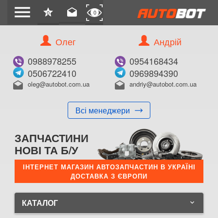
menu
star
drafts
0
0
Олег
Андрій
0988978255
0954168434
0506722410
0969894390
oleg@autobot.com.ua
andriy@autobot.com.ua
drafts
drafts
Всі менеджери
ЗАПЧАСТИНИ
НОВІ ТА Б/У
ІНТЕРНЕТ МАГАЗИН АВТОЗАПЧАСТИН В УКРАЇНІ
ДОСТАВКА З ЄВРОПИ
КАТАЛОГ
keyboard_arrow_down