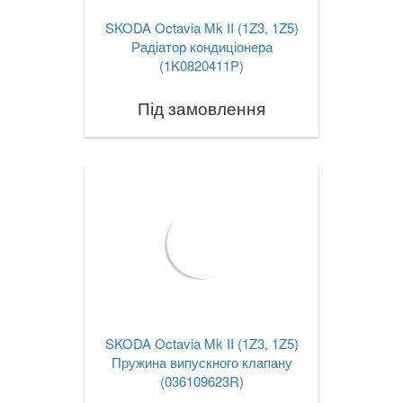
SKODA Octavia Mk II (1Z3, 1Z5)
Радіатор кондиціонера
(1K0820411P)
Під замовлення
SKODA Octavia Mk II (1Z3, 1Z5)
Пружина випускного клапану
(036109623R)